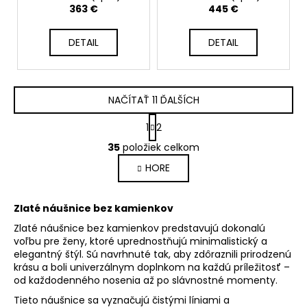
363 €
445 €
DETAIL
DETAIL
NAČÍTAŤ 11 ĎALŠÍCH
S
1
2
t
O
r
35
položiek celkom
v
á
HORE
l
n
k
á
o
d
Zlaté náušnice bez kamienkov
v
a
a
Zlaté náušnice bez kamienkov predstavujú dokonalú
c
n
voľbu pre ženy, ktoré uprednostňujú minimalistický a
i
i
elegantný štýl. Sú navrhnuté tak, aby zdôraznili prirodzenú
e
e
krásu a boli univerzálnym doplnkom na každú príležitosť –
p
od každodenného nosenia až po slávnostné momenty.
r
Tieto náušnice sa vyznačujú čistými líniami a
v