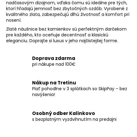
nadčasovým dizajnom, vďaka čomu sú ideálne pre tých,
k
ktorí hľadajú jemnosť bez zbytočných ozdôb. Vyrobené z
y
kvalitného zlata, zabezpečujú dlhú životnosť a komfort pri
v
nosení.
ý
Zlaté náušnice bez kamienkov sú perfektným darčekom
p
pre každého, kto oceňuje decentnosť a klasickú
i
eleganciu. Doprajte si luxus v jeho najčistejšej forme.
s
u
Doprava zdarma
pri nákupe nad 100€
Nákup na Tretinu
Plať pohodlne v 3 splátkach so SkipPay – bez
navýšenia!
Osobný odber Kalinkovo
s bezplatným vyzdvihnutím na predajni