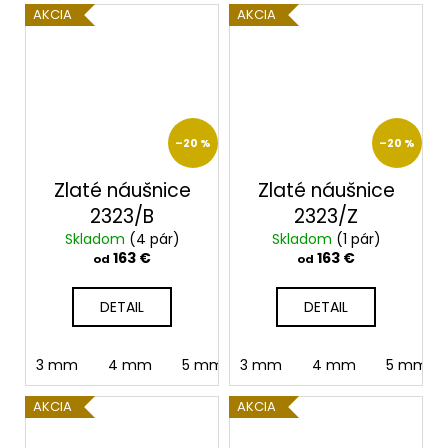
AKCIA
AKCIA
–20 %
–20 %
Zlaté náušnice
Zlaté náušnice
2323/B
2323/Z
Skladom
(4 pár)
Skladom
(1 pár)
163 €
163 €
od
od
DETAIL
DETAIL
3 mm
4 mm
5 mm
3 mm
6 mm
4 mm
5 mm
AKCIA
AKCIA