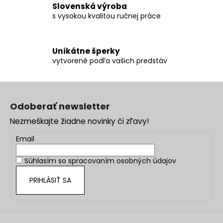
Slovenská výroba
s vysokou kvalitou ručnej práce
Unikátne šperky
vytvorené podľa vašich predstáv
Z
á
Odoberať newsletter
p
Nezmeškajte žiadne novinky či zľavy!
ä
t
Email
i
Súhlasím so
spracovaním osobných údajov
e
PRIHLÁSIŤ SA