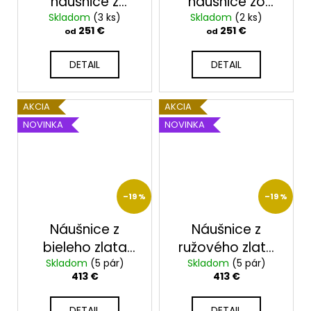
č
náušnice z
náušnice zo
a
bieleho zlata
Skladom
(3 ks)
žltého zlata
Skladom
(2 ks)
m
251 €
251 €
od
od
23177 | 1,5–8 cm
23177 | 1,5–8 cm
e
DETAIL
DETAIL
AKCIA
AKCIA
NOVINKA
NOVINKA
–19 %
–19 %
Náušnice z
Náušnice z
bieleho zlata
ružového zlata
Skladom
23231/B
(5 pár)
Skladom
23231/R
(5 pár)
413 €
413 €
DETAIL
DETAIL