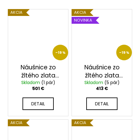
AKCIA
AKCIA
NOVINKA
–19 %
–19 %
Náušnice zo
Náušnice zo
žltého zlata
žltého zlata
Skladom
23210Z
(1 pár)
Skladom
23231/Z
(5 pár)
501 €
413 €
DETAIL
DETAIL
AKCIA
AKCIA