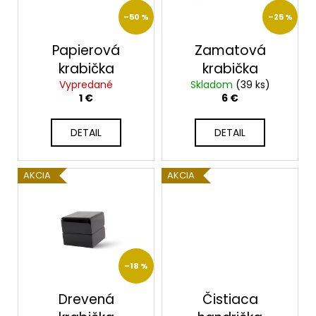
p
t
á
–50 %
–25 %
r
o
j
o
Papierová
Zamatová
v
s
d
krabička
krabička
ť
u
Vypredané
Skladom
(39 ks)
?
1 €
6 €
k
t
DETAIL
DETAIL
o
v
HĽADAŤ
AKCIA
AKCIA
O
d
p
–18 %
o
r
Drevená
Čistiaca
ú