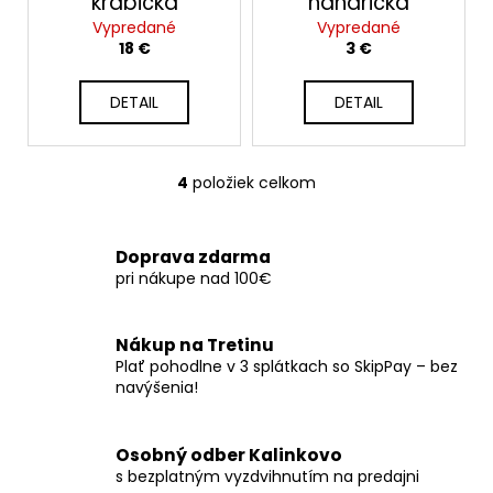
č
krabička
handrička
a
Vypredané
Vypredané
m
18 €
3 €
e
DETAIL
DETAIL
4
položiek celkom
O
v
l
Doprava zdarma
á
pri nákupe nad 100€
d
a
c
Nákup na Tretinu
i
Plať pohodlne v 3 splátkach so SkipPay – bez
e
navýšenia!
p
r
Osobný odber Kalinkovo
v
s bezplatným vyzdvihnutím na predajni
k