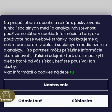
Na prispôsobenie obsahu a reklám, poskytovanie
funkcií sociálnych médií a analýzu návštevnosti
používame súbory cookie. Informácie o tom, ako
používate naše webové stránky, poskytujeme aj
našim partnerom v oblasti sociálnych médií, inzercie
Sledovať na Instagrame
a analýzy. Títo partneri môžu príslušné informácie
skombinovať s ďalšími údajmi, ktoré ste im poskytli
alebo ktoré od vás získali, keď ste používali ich
Fortuna Aurum na Heureka.sk
Blog
služby.
Viac informácií o cookies nájdete
tu
.
Nastavenie
Vytvoril Shoptet
Copyright 2026
Zlatníctvo Žatecký, s.r.o.
. Všetky práva
0
Zobraziť
Odmietnuť
Súhlasím
vyhradené.
Upraviť nastavenie cookies
ne