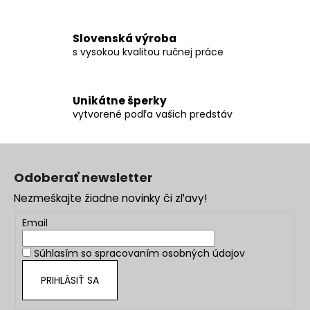
y
v
ý
Slovenská výroba
s vysokou kvalitou ručnej práce
p
i
s
u
Unikátne šperky
vytvorené podľa vašich predstáv
Z
á
Odoberať newsletter
p
Nezmeškajte žiadne novinky či zľavy!
ä
t
Email
i
Súhlasím so
spracovaním osobných údajov
e
PRIHLÁSIŤ SA