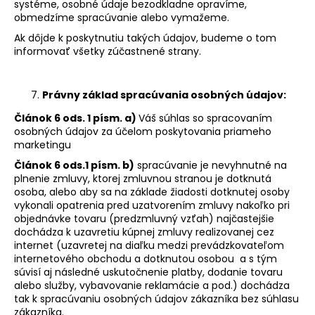
systéme, osobné údaje bezodkladne opravíme,
obmedzíme spracúvanie alebo vymažeme.
Ak dôjde k poskytnutiu takých údajov, budeme o tom
informovať všetky zúčastnené strany.
Právny základ spracúvania osobných údajov:
Článok 6 ods. 1 písm. a)
Váš súhlas so spracovaním
osobných údajov za účelom poskytovania priameho
marketingu
Článok 6 ods.1 písm. b)
spracúvanie je nevyhnutné na
plnenie zmluvy, ktorej zmluvnou stranou je dotknutá
osoba, alebo aby sa na základe žiadosti dotknutej osoby
vykonali opatrenia pred uzatvorením zmluvy nakoľko pri
objednávke tovaru (predzmluvný vzťah) najčastejšie
dochádza k uzavretiu kúpnej zmluvy realizovanej cez
internet (uzavretej na diaľku medzi prevádzkovateľom
internetového obchodu a dotknutou osobou a s tým
súvisí aj následné uskutočnenie platby, dodanie tovaru
alebo služby, vybavovanie reklamácie a pod.) dochádza
tak k spracúvaniu osobných údajov zákazníka bez súhlasu
zákazníka.