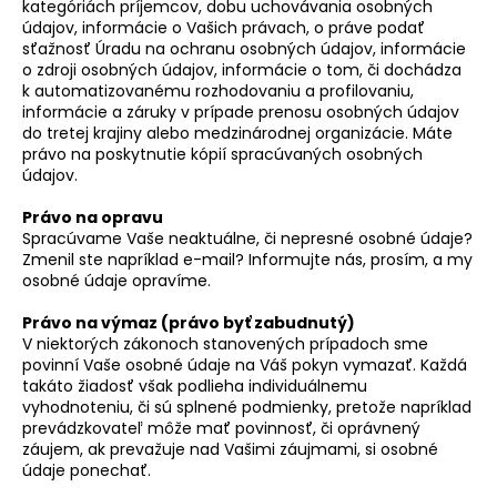
kategóriách príjemcov, dobu uchovávania osobných
údajov, informácie o Vašich právach, o práve podať
sťažnosť Úradu na ochranu osobných údajov, informácie
o zdroji osobných údajov, informácie o tom, či dochádza
k automatizovanému rozhodovaniu a profilovaniu,
informácie a záruky v prípade prenosu osobných údajov
do tretej krajiny alebo medzinárodnej organizácie. Máte
právo na poskytnutie kópií spracúvaných osobných
údajov.
Právo na opravu
Spracúvame Vaše neaktuálne, či nepresné osobné údaje?
Zmenil ste napríklad e-mail? Informujte nás, prosím, a my
osobné údaje opravíme.
Právo na výmaz (právo byť zabudnutý)
V niektorých zákonoch stanovených prípadoch sme
povinní Vaše osobné údaje na Váš pokyn vymazať. Každá
takáto žiadosť však podlieha individuálnemu
vyhodnoteniu, či sú splnené podmienky, pretože napríklad
prevádzkovateľ môže mať povinnosť, či oprávnený
záujem, ak prevažuje nad Vašimi záujmami, si osobné
údaje ponechať.