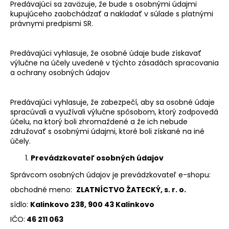
č
Predávajúci sa zaväzuje, že bude s osobnými údajmi
a
kupujúceho zaobchádzať a nakladať v súlade s platnými
m
právnymi predpismi SR.
e
Predávajúci vyhlasuje, že osobné údaje bude získavať
výlučne na účely uvedené v týchto zásadách spracovania
a ochrany osobných údajov
Predávajúci vyhlasuje, že zabezpečí, aby sa osobné údaje
spracúvali a využívali výlučne spôsobom, ktorý zodpovedá
účelu, na ktorý boli zhromaždené a že ich nebude
združovať s osobnými údajmi, ktoré boli získané na iné
účely.
Prevádzkovateľ osobných údajov
Správcom osobných údajov je prevádzkovateľ e-shopu:
obchodné meno:
ZLATNÍCTVO ŽATECKÝ, s. r. o.
sídlo:
Kalinkovo 238, 900 43 Kalinkovo
IČO:
46 211 063