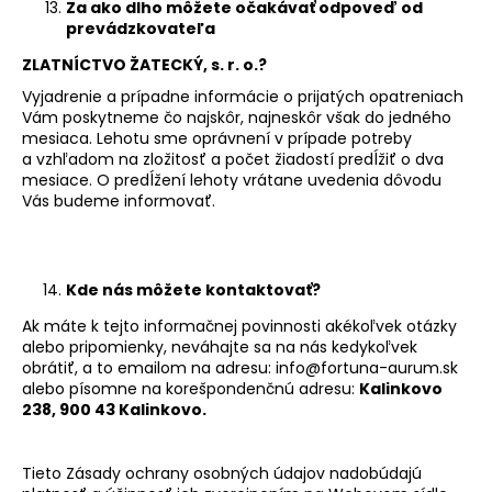
Za ako dlho môžete očakávať odpoveď od
prevádzkovateľa
ZLATNÍCTVO ŽATECKÝ, s. r. o.?
Vyjadrenie a prípadne informácie o prijatých opatreniach
Vám poskytneme čo najskôr, najneskôr však do jedného
mesiaca. Lehotu sme oprávnení v prípade potreby
a vzhľadom na zložitosť a počet žiadostí predĺžiť o dva
mesiace. O predĺžení lehoty vrátane uvedenia dôvodu
Vás budeme informovať.
Kde nás môžete kontaktovať?
Ak máte k tejto informačnej povinnosti akékoľvek otázky
alebo pripomienky, neváhajte sa na nás kedykoľvek
obrátiť, a to emailom na adresu:
info@fortuna-aurum.sk
alebo písomne na korešpondenčnú adresu:
Kalinkovo
238, 900 43 Kalinkovo.
Tieto Zásady ochrany osobných údajov nadobúdajú