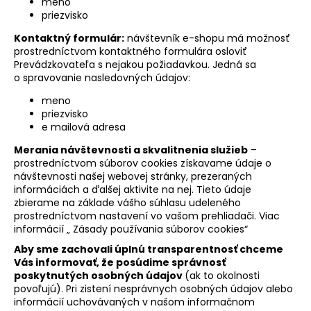
meno
priezvisko
Kontaktný formulár:
návštevník e-shopu má možnosť
prostredníctvom kontaktného formulára osloviť
Prevádzkovateľa s nejakou požiadavkou. Jedná sa
o spravovanie nasledovných údajov:
meno
priezvisko
e mailová adresa
Merania návštevnosti a skvalitnenia služieb
–
prostredníctvom súborov cookies získavame údaje o
návštevnosti našej webovej stránky, prezeraných
informáciách a ďalšej aktivite na nej. Tieto údaje
zbierame na základe vášho súhlasu udeleného
prostredníctvom nastavení vo vašom prehliadači. Viac
informácií „ Zásady používania súborov cookies“
Aby sme zachovali úplnú transparentnosť chceme
Vás informovať, že posúdime správnosť
poskytnutých osobných údajov
(ak to okolnosti
povoľujú). Pri zistení nesprávnych osobných údajov alebo
informácií uchovávaných v našom informačnom