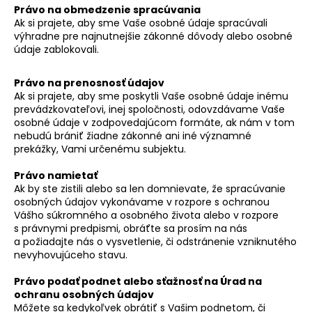
Právo na obmedzenie spracúvania
Ak si prajete, aby sme Vaše osobné údaje spracúvali
výhradne pre najnutnejšie zákonné dôvody alebo osobné
údaje zablokovali.
Právo na prenosnosť údajov
Ak si prajete, aby sme poskytli Vaše osobné údaje inému
prevádzkovateľovi, inej spoločnosti, odovzdávame Vaše
osobné údaje v zodpovedajúcom formáte, ak nám v tom
nebudú brániť žiadne zákonné ani iné významné
prekážky, Vami určenému subjektu.
Právo namietať
Ak by ste zistili alebo sa len domnievate, že spracúvanie
osobných údajov vykonávame v rozpore s ochranou
Vášho súkromného a osobného života alebo v rozpore
s právnymi predpismi, obráťte sa prosím na nás
a požiadajte nás o vysvetlenie, či odstránenie vzniknutého
nevyhovujúceho stavu.
Právo podať podnet alebo sťažnosť na Úrad na
ochranu osobných údajov
Môžete sa kedykoľvek obrátiť s Vašim podnetom, či