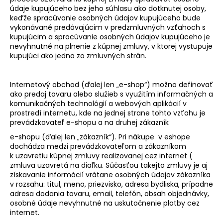
údaje kupujúceho bez jeho súhlasu ako dotknutej osoby,
á
keďže spracúvanie osobných údajov kupujúceho bude
j
vykonávané predávajúcim v predzmluvných vzťahoch s
s
kupujúcim a spracúvanie osobných údajov kupujúceho je
nevyhnutné na plnenie z kúpnej zmluvy, v ktorej vystupuje
ť
kupujúci ako jedna zo zmluvných strán.
?
Internetový obchod (ďalej len „e-shop“) možno definovať
ako predaj tovaru alebo služieb s využitím informačných a
komunikačných technológií a webových aplikácií v
prostredí internetu, kde na jednej strane tohto vzťahu je
HĽADAŤ
prevádzkovateľ e-shopu a na druhej zákazník
e-shopu (ďalej len „zákazník“). Pri nákupe v eshope
dochádza medzi prevádzkovateľom a zákazníkom
k uzavretiu kúpnej zmluvy realizovanej cez internet (
O
zmluva uzavretá na diaľku. Súčasťou takejto zmluvy je aj
d
získavanie informácií vrátane osobných údajov zákazníka
p
v rozsahu: titul, meno, priezvisko, adresa bydliska, prípadne
o
adresa dodania tovaru, email, telefón, obsah objednávky,
r
osobné údaje nevyhnutné na uskutočnenie platby cez
ú
internet.