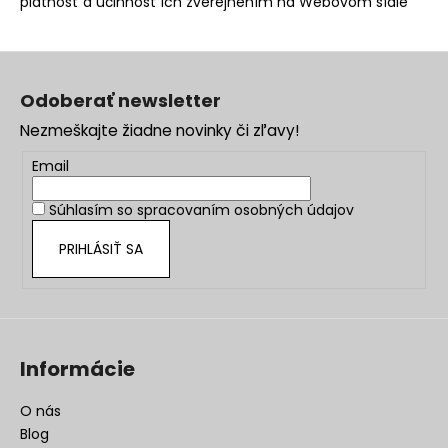
platnosť a účinnosť ich zverejnením na Webovom sídle
Z
á
Odoberať newsletter
p
Nezmeškajte žiadne novinky či zľavy!
ä
t
Email
i
Súhlasím so
spracovaním osobných údajov
e
PRIHLÁSIŤ SA
Informácie
O nás
Blog