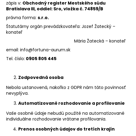
zápis v:
Obchodný register Mestského súdu
Bratislava III, oddiel: Sro, vložka č. 74859/B
právna forma:
s.r.o.
Štatutárny orgán prevádzkovateľa: Jozef Žatecký –
konateľ
Mária Žatecká – konateľ
email:
info@fortuna-aurum.sk
Tel. číslo:
0905 805 445
Zodpovedná osoba
Nebola ustanovená, nakoľko z GDPR nám táto povinnosť
nevyplýva.
Automatizované rozhodovanie a profilovanie
Vaše osobné údaje nebudú použité na automatizované
individuálne rozhodovanie vrátane profilovania.
Prenos osobných údajov do tretích krajín