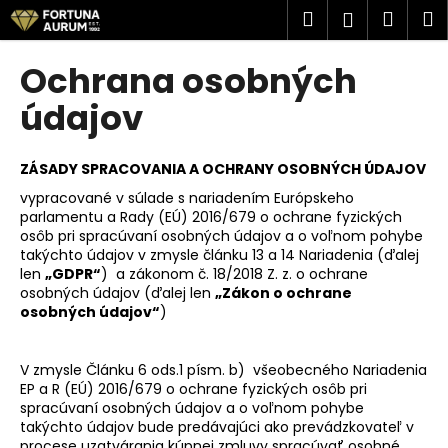
K
Prejsť
Hľadať
Náku
M
Prihlásen
na
o
obsah
Späť
Späť
košík
š
Ochrana osobných
í
Č
údajov
k
o
p
ZÁSADY SPRACOVANIA A OCHRANY OSOBNÝCH ÚDAJOV
o
vypracované v súlade s nariadením Európskeho
t
parlamentu a Rady (EÚ) 2016/679 o ochrane fyzických
r
osôb pri spracúvaní osobných údajov a o voľnom pohybe
takýchto údajov v zmysle článku 13 a 14 Nariadenia (ďalej
e
len
„GDPR“
) a zákonom č. 18/2018 Z. z. o ochrane
b
osobných údajov (ďalej len
„Zákon o ochrane
u
osobných údajov“
)
j
e
V zmysle Článku 6 ods.1 písm. b) všeobecného Nariadenia
EP a R (EÚ) 2016/679 o ochrane fyzických osôb pri
t
spracúvaní osobných údajov a o voľnom pohybe
e
takýchto údajov bude predávajúci ako prevádzkovateľ v
n
procese uzatvárania kúpnej zmluvy spracúvať osobné