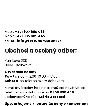
á
j
s
ť
?
Mobil:
+421 907 660 036
Mobil:
+421 905 805 445
E-mail:
info@fortuna-aurum.sk
Obchod a osobný odber:
HĽADAŤ
Kalinkovo 238
90043 Kalinkovo
Otváracie hodiny:
O
Po - Pi:
9:00 - 12:00 13:00 - 17:00
d
Sobota
: po telefonickom dohovore
p
Mimo otváracích hodín nás môžete navštíviť po
o
telefonickom dohovore na
0905 805 445
.
r
Zodpovedný vedúci:
Mária Žatecká
ú
Upozorňujeme klientov, že ceny v kamennom