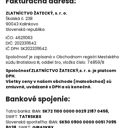
Fakturačná adresa:
ZLATNÍCTVO ŽATECKÝ, s. r. o.
Školská č. 238
90043 Kalinkovo
Slovenská republika
IČO: 46211063
DIČ: 2023311642
IČ DPH: SK2023311642.
Spoločnosť je zapísaná v Obchodnom registri Mestského
súdu Bratislava III, oddiel Sro, vložka číslo: 74859/B
Spoločnosť ZLATNÍCTVO ŽATECKÝ,s. r. o. je platcom
DPH.
Všetky ceny v našom obchode (maloobchod) sú
zmluvné, uvádzané s DPH a sú konečné.
Bankové spojenie:
Tatra banka: IBAN:
SK72 1100 0000 0029 2187 0456,
SWIFT:
TATRSKBX
Slovenská sporiteľňa: IBAN:
SK50 0900 0000 0051 7095
8038,
SWIFT:
GIBASKBX