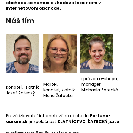
č
obchode sa nemusia zhodovať s cenami v
a
internetovom obchode.
m
Náš tím
e
spr
Majiteľ,
m
Konateľ, zlatník
konateľ, zlatník
Michaela Žatecká
Jozef Žatecký
Mária Žatecká
Prevádzkovateľ internetového obchodu
Fortuna-
aurum.sk
je spoločnosť
ZLATNÍCTVO ŽATECKÝ ,s.r.o