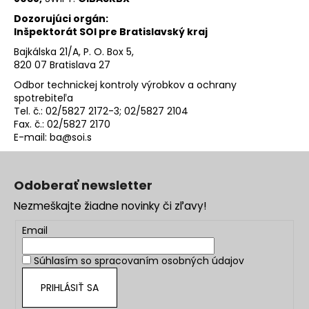
Dozorujúci orgán:
Inšpektorát SOI pre Bratislavský kraj
Bajkálska 21/A, P. O. Box 5,
820 07 Bratislava 27
Odbor technickej kontroly výrobkov a ochrany
spotrebiteľa
Tel. č.: 02/5827 2172-3; 02/5827 2104
Fax. č.: 02/5827 2170
E-mail:
ba@soi.s
Z
á
Odoberať newsletter
p
Nezmeškajte žiadne novinky či zľavy!
ä
t
Email
i
Súhlasím so
spracovaním osobných údajov
e
PRIHLÁSIŤ SA