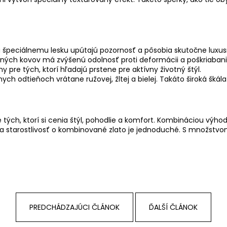
 špeciálnemu lesku upútajú pozornosť a pôsobia skutočne luxus
 a iných kovov má zvýšenú odolnosť proti deformácii a poškriabani
pre tých, ktorí hľadajú prstene pre aktívny životný štýl.
ch odtieňoch vrátane ružovej, žltej a bielej. Takáto široká šká
h, ktorí si cenia štýl, pohodlie a komfort. Kombináciou výhod r
 a starostlivosť o kombinované zlato je jednoduché. S množstvo
PREDCHÁDZAJÚCI ČLÁNOK
ĎALŠÍ ČLÁNOK