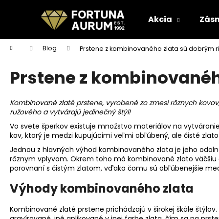
K
Prejsť
na
o
Akcia
Zásn
obsah
Späť
Späť
š
do
do
í
Domov
Blog
Prstene z kombinovaného zlata sú dobrým r
k
obchodu
obchodu
Prstene z kombinovaného
Kombinované
zlaté prstene
, vyrobené zo zmesi rôznych kovov
ružového a vytvárajú jedinečný štýl!
Vo svete šperkov existuje množstvo materiálov na vytváranie
kov, ktorý je medzi kupujúcimi veľmi obľúbený, ale čisté zlat
Jednou z hlavných výhod kombinovaného zlata je jeho odoln
rôznym vplyvom. Okrem toho má kombinované zlato väčšiu o
porovnaní s čistým zlatom, vďaka čomu sú obľúbenejšie med
Výhody kombinovaného zlata
Kombinované zlaté prstene prichádzajú v širokej škále štýlov.
gravírované, iné aplikované v inej farbe zlata, čím sa na pr