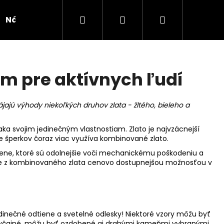
Hľadať
Prihlásenie
Nákupný
Náušnice
Novinka
Kolekcie
Doplnk
košík
m pre aktívnych ľudí
ajú výhody niekoľkých druhov zlata - žltého, bieleho a
ka svojim jedinečným vlastnostiam. Zlato je najvzácnejší
obe šperkov čoraz viac využíva kombinované zlato.
ene, ktoré sú odolnejšie voči mechanickému poškodeniu a
ene z kombinovaného zlata cenovo dostupnejšou možnosťou v
jedinečné odtiene a svetelné odlesky! Niektoré vzory môžu byť
ie obyčajné, môžu byť ozdobené aj drahými kameňmi vybranými