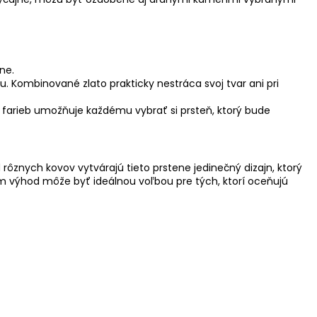
ne.
u. Kombinované zlato prakticky nestráca svoj tvar ani pri
la farieb umožňuje každému vybrať si prsteň, ktorý bude
ôznych kovov vytvárajú tieto prstene jedinečný dizajn, ktorý
m výhod môže byť ideálnou voľbou pre tých, ktorí oceňujú