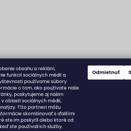
obenie obsahu a reklám,
Odmietnuť
ie funkcií sociálnych médií a
vštevnosti používame súbory
formácie o tom, ako používate naše
ánky, poskytujeme aj našim
v oblasti sociálnych médií,
analýzy. Títo partneri môžu
informácie skombinovať s ďalšími
Fortuna Aurum na Heureka.sk
Blog
ré ste im poskytli alebo ktoré od
 keď ste používali ich služby.