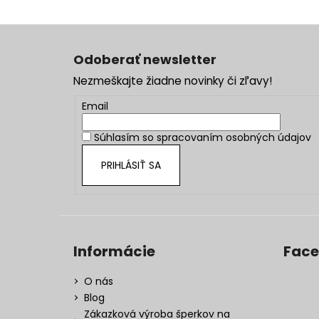
Z
á
Odoberať newsletter
p
Nezmeškajte žiadne novinky či zľavy!
ä
t
Email
i
Súhlasím so
spracovaním osobných údajov
e
PRIHLÁSIŤ SA
Informácie
Fac
O nás
Blog
Zákazková výroba šperkov na