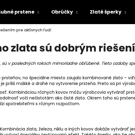
ubné prstene
Obrúčky
Zlaté šperky
iešením pre aktívnych ľudí
Čo potrebujete nájsť?
 zlata sú dobrým riešení
HĽADAŤ
, sú v posledných rokoch mimoriadne obľúbené. Tieto ozdoby spáj
 prsteňov, no špeciálne miesto zaujalo kombinované zlato – vďa
Odporúčame
o je príliš mäkké a drahé na vytvorenie prsteňa. Preto sa pri výr
osť. Kombináciou rôznych kovov môžu výrobcovia vytvárať prst
dolnosť voči nečistotám ako čisté zlato. Okrem toho sú prst
zi spotrebiteľmi s rôznym rozpočtom.
 Kombinácia zlata, železa, niklu a iných kovov dokáže vytvárať 
steňi vytvorí špeciálny textúrovaný efekt. Takéto šperky, ako t