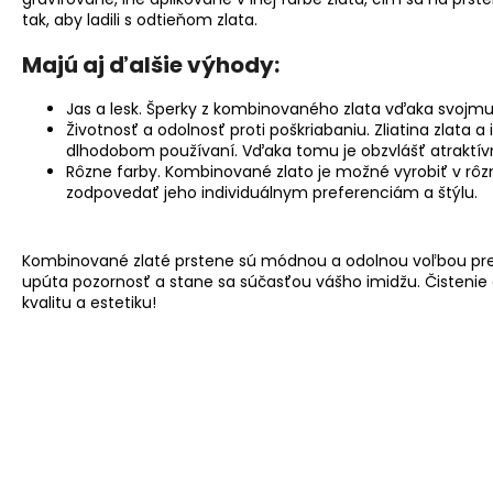
tak, aby ladili s odtieňom zlata.
Majú aj ďalšie výhody:
Jas a lesk. Šperky z kombinovaného zlata vďaka svojmu
Životnosť a odolnosť proti poškriabaniu. Zliatina zlata
dlhodobom používaní. Vďaka tomu je obzvlášť atraktívny 
Rôzne farby. Kombinované zlato je možné vyrobiť v rôzny
zodpovedať jeho individuálnym preferenciám a štýlu.
Kombinované zlaté prstene sú módnou a odolnou voľbou pre týc
upúta pozornosť a stane sa súčasťou vášho imidžu. Čistenie
kvalitu a estetiku!