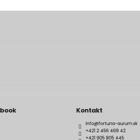
ebook
Kontakt
info
@
fortuna-aurum.sk
+421 2 456 469 42
+421 905 805 445