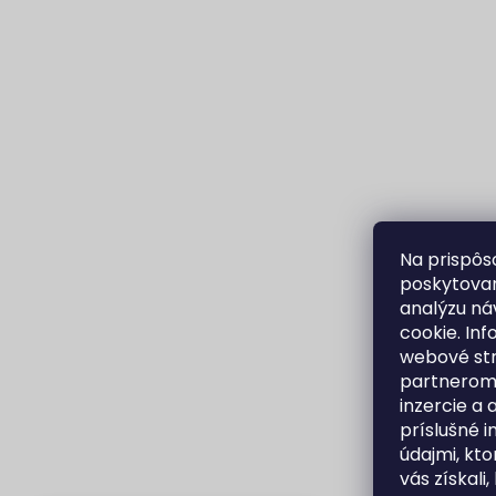
Na prispôs
poskytovan
analýzu ná
cookie. In
webové str
partnerom 
inzercie a 
príslušné 
údajmi, kto
vás získali,