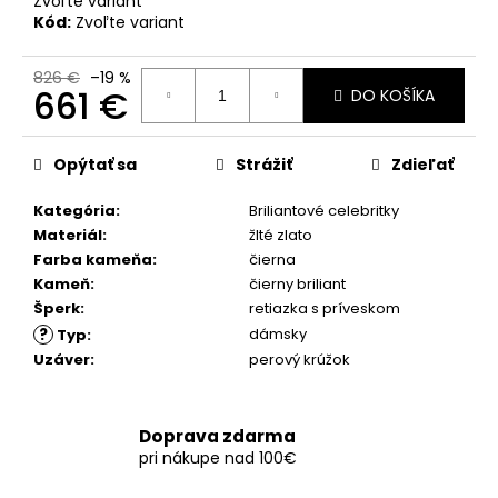
č
Zvoľte variant
Kód:
Zvoľte variant
a
m
e
826 €
–19 %
661 €
DO KOŠÍKA
Jednotková
cena:
Opýtať sa
Strážiť
Zdieľať
Kategória
:
Briliantové celebritky
Materiál
:
žlté zlato
Farba kameňa
:
čierna
Kameň
:
čierny briliant
Šperk
:
retiazka s príveskom
?
dámsky
Typ
:
Uzáver
:
perový krúžok
Doprava zdarma
pri nákupe nad 100€