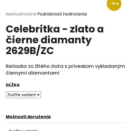
–19 %
á
j
Priemerné
Neohodnotené
Podrobnosti hodnotenia
hodnotenie
s
Celebritka - zlato a
produktu
ť
je
čierne diamanty
?
0,0
z
2629B/ZC
5
hviezdičiek.
Retiazka zo žltého zlata s príveskom vykladaným
HĽADAŤ
čiernymi diamantami
DĹŽKA
O
d
p
o
Možnosti doručenia
r
ú