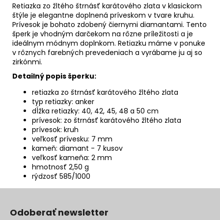
Retiazka zo žltého štrnásť karátového zlata v klasickom
štýle je elegantne doplnená príveskom v tvare kruhu.
Prívesok je bohato zdobený čiernymi diamantami. Tento
šperk je vhodným darčekom na rôzne príležitosti a je
ideálnym módnym doplnkom. Retiazku máme v ponuke
v rôznych farebných prevedeniach a vyrábame ju aj so
zirkónmi.
Detailný popis šperku:
retiazka zo štrnásť karátového žltého zlata
typ retiazky: anker
dĺžka retiazky: 40, 42, 45, 48 a 50 cm
prívesok: zo štrnásť karátového žltého zlata
prívesok: kruh
veľkosť prívesku: 7 mm
kameň: diamant - 7 kusov
veľkosť kameňa: 2 mm
hmotnosť 2,50 g
rýdzosť 585/1000
Z
á
Odoberať newsletter
p