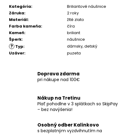
č
a
Kategória
:
Briliantové náušnice
m
Záruka
:
2 roky
e
Materiál
:
žlté zlato
Farba kameňa
:
číra
Kameň
:
briliant
Šperk
:
náušnice
?
dámsky
,
detský
Typ
:
Uzáver
:
puzeta
Doprava zdarma
pri nákupe nad 100€
Nákup na Tretinu
Plať pohodlne v 3 splátkach so SkipPay
– bez navýšenia!
Osobný odber Kalinkovo
s bezplatným vyzdvihnutím na