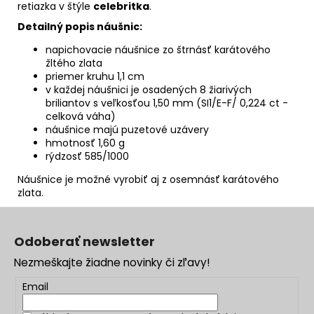
retiazka v štýle
celebritka
.
Detailný popis náušnic:
napichovacie náušnice zo štrnásť karátového
žltého zlata
priemer kruhu 1,1 cm
v každej náušnici je osadených 8 žiarivých
briliantov s veľkosťou 1,50 mm (SI1/E-F/ 0,224 ct -
celková váha)
náušnice majú puzetové uzávery
hmotnosť 1,60 g
rýdzosť 585/1000
Náušnice je možné vyrobiť aj z osemnásť karátového
zlata.
Z
á
Odoberať newsletter
p
Nezmeškajte žiadne novinky či zľavy!
ä
t
Email
i