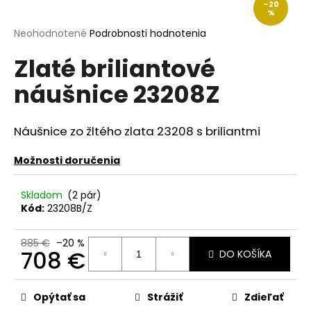
–20
á
%
j
Priemerné
Neohodnotené
Podrobnosti hodnotenia
hodnotenie
s
Zlaté briliantové
produktu
ť
je
náušnice 23208Z
?
0,0
z
5
hviezdičiek.
Náušnice zo žltého zlata 23208 s briliantmi
Možnosti doručenia
HĽADAŤ
Skladom
(2 pár)
Kód:
23208B/Z
O
d
885 €
–20 %
p
708 €
DO KOŠÍKA
o
Jednotková
r
cena:
ú
Opýtať sa
Strážiť
Zdieľať