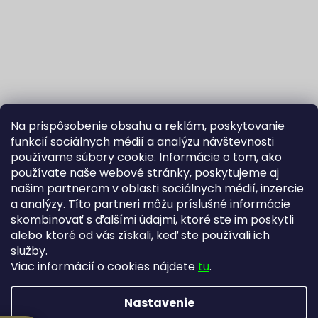
Na prispôsobenie obsahu a reklám, poskytovanie
funkcií sociálnych médií a analýzu návštevnosti
používame súbory cookie. Informácie o tom, ako
používate naše webové stránky, poskytujeme aj
našim partnerom v oblasti sociálnych médií, inzercie
Sledovať na Instagrame
a analýzy. Títo partneri môžu príslušné informácie
skombinovať s ďalšími údajmi, ktoré ste im poskytli
alebo ktoré od vás získali, keď ste používali ich
Fortuna Aurum na Heureka.sk
Blog
služby.
Viac informácií o cookies nájdete
tu
.
Nastavenie
Vytvoril Shoptet