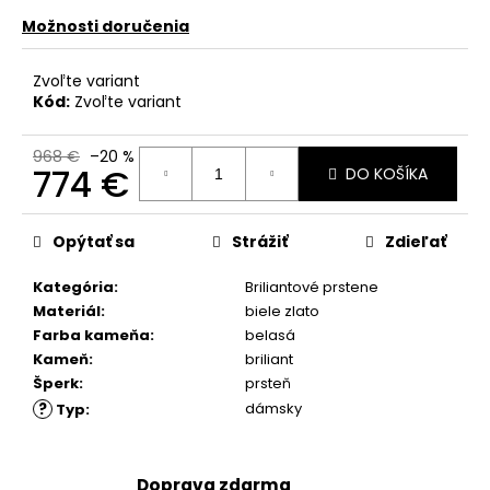
č
a
Možnosti doručenia
m
e
Zvoľte variant
Kód:
Zvoľte variant
968 €
–20 %
774 €
DO KOŠÍKA
Jednotková
cena:
Opýtať sa
Strážiť
Zdieľať
Kategória
:
Briliantové prstene
Materiál
:
biele zlato
Farba kameňa
:
belasá
Kameň
:
briliant
Šperk
:
prsteň
?
dámsky
Typ
:
Doprava zdarma