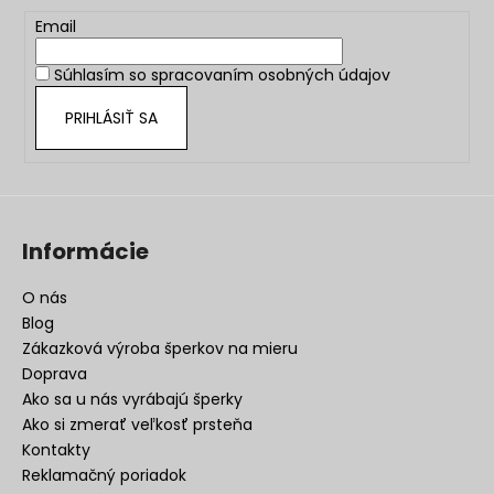
ä
t
Email
i
Súhlasím so
spracovaním osobných údajov
e
PRIHLÁSIŤ SA
Informácie
O nás
Blog
Zákazková výroba šperkov na mieru
Doprava
Ako sa u nás vyrábajú šperky
Ako si zmerať veľkosť prsteňa
Kontakty
Reklamačný poriadok