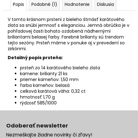
Popis
Podobné (1)
Hodnotenie
Diskusia
V tomto krásnom prsteni z bieleho štrnásť karátového
zlata sa snúbi jemnosť s eleganciou. Jemná obrúčka je v
pohľadovej časti bohato ozdobená nádhernými
briliantami belasej farby. Farebné brilianty sú trendom
tejto sezóny. Prsteň máme v ponuke aj v prevedení so
zirkónmi.
Detailný popis prsteňa:
prsteň zo 14 karátového bieleho zlata
kamene: brilianty 21 ks
priemer kameňov: 1,50 mm
farba kameňov: belasá
celková karátová váha: 0,32 ct
hmotnosť 1,70 g
rýdzosť 585/1000
Z
á
Odoberať newsletter
p
Nezmeškajte žiadne novinky či zľavy!