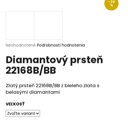
–20
á
%
j
s
ť
?
Priemerné
Neohodnotené
Podrobnosti hodnotenia
hodnotenie
Diamantový prsteň
produktu
je
HĽADAŤ
22168B/BB
0,0
z
5
hviezdičiek.
Zlatý prsteň 22168B/BB z bieleho zlata s
O
belasými diamantami
d
p
VEĽKOSŤ
o
r
ú