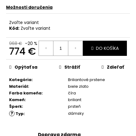
č
a
Možnosti doručenia
m
e
Zvoľte variant
Kód:
Zvoľte variant
968 €
–20 %
774 €
DO KOŠÍKA
Jednotková
cena:
Opýtať sa
Strážiť
Zdieľať
Kategória
:
Briliantové prstene
Materiál
:
biele zlato
Farba kameňa
:
číra
Kameň
:
briliant
Šperk
:
prsteň
?
dámsky
Typ
:
Doprava zdarma