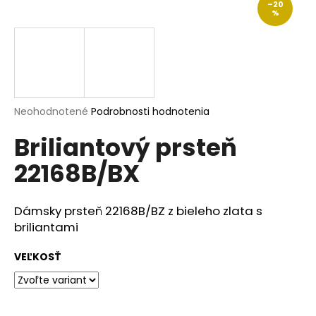
–20
á
%
j
s
ť
?
Priemerné
Neohodnotené
Podrobnosti hodnotenia
hodnotenie
Briliantový prsteň
produktu
je
HĽADAŤ
22168B/BX
0,0
z
5
hviezdičiek.
Dámsky prsteň 22168B/BZ z bieleho zlata s
O
briliantami
d
p
VEĽKOSŤ
o
r
ú