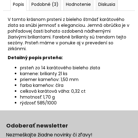
Popis
Podobné (3)
Hodnotenie
Diskusia
V tomto krásnom prsteni z bieleho štrnásť karátového
zlata sa snúbi jemnosť s eleganciou. Jemná obrúčka je v
pohľadovej časti bohato ozdobená nádhernými
žiarivými briliantami. Farebné brilianty sú trendom tejto
sezóny. Prsteň máme v ponuke aj v prevedení so
zirkónmi.
Detailný popis prsteňa:
prsteň zo 14 karátového bieleho zlata
kamene: brilianty 21 ks
priemer kameňov: 1,50 mm
farba kameňov: číra
celková karátová váha: 0,32 ct
hmotnosť 1,70 g
rýdzosť 585/1000
Z
á
Odoberať newsletter
p
Nezmeškajte žiadne novinky či zľavy!