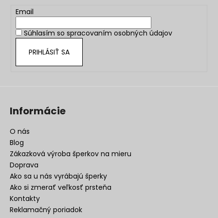
ä
t
Email
i
Súhlasím so
spracovaním osobných údajov
e
PRIHLÁSIŤ SA
Informácie
O nás
Blog
Zákazková výroba šperkov na mieru
Doprava
Ako sa u nás vyrábajú šperky
Ako si zmerať veľkosť prsteňa
Kontakty
Reklamačný poriadok