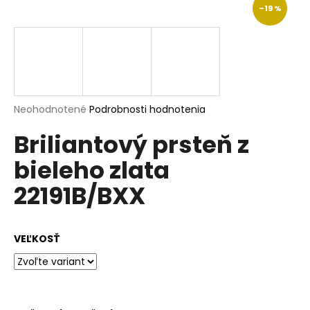
–19 %
á
j
s
ť
?
Priemerné
Neohodnotené
Podrobnosti hodnotenia
hodnotenie
Briliantový prsteň z
produktu
je
HĽADAŤ
bieleho zlata
0,0
z
22191B/BXX
5
hviezdičiek.
O
d
VEĽKOSŤ
p
o
r
ú