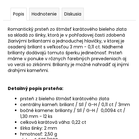
Popis
Hodnotenie
Diskusia
Romantický prsteň zo štrnásť karátového bieleho zlata
sa skladá zo šinky, ktorá je v pohľadovej časti zdobená
žiarivými briliantami a jednoduchej hlavičky, v ktorej je
osadený briliant s veľkosťou 3 mm - 0,11 ct. Nádherné
brilianty dodávajú tomuto šperku jedinečnosť. Prsteň
máme v ponuke v rôznych farebných prevedeniach aj
vo verzii so zirkónmi. Brilianty je možné nahradiť aj inými
drahými kameňmi.
Detailný popis prsteňa:
prsteň z bieleho štrnásť karátového zlata
centrálny kameň: briliant / SI1 / G-H / 0,11 ct / 3mm
bočné kamene: brilianty / SI1 / G-H / 0,0094 ct /
1,30 mm - 12 ks
celková karátová váha: 0,22 ct
šírka šinky: 2 mm
hmotnosť: 2,50 g