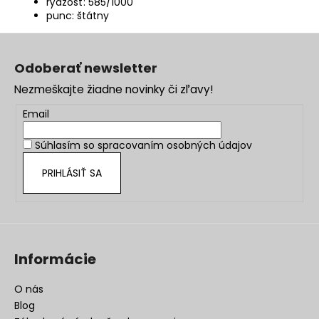
rýdzosť: 585/1000
punc: štátny
Z
á
Odoberať newsletter
p
Nezmeškajte žiadne novinky či zľavy!
ä
t
Email
i
Súhlasím so
spracovaním osobných údajov
e
PRIHLÁSIŤ SA
Informácie
O nás
Blog