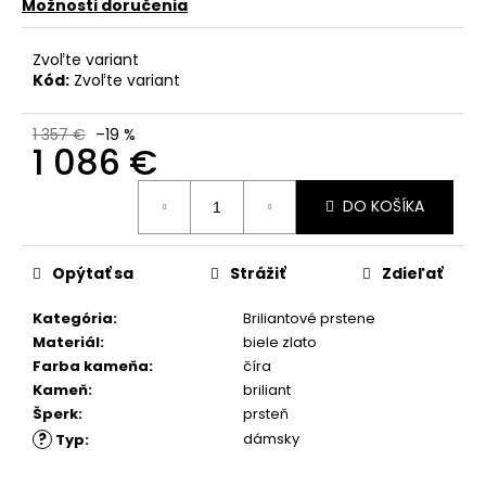
č
Možnosti doručenia
a
m
Zvoľte variant
e
Kód:
Zvoľte variant
1 357 €
–19 %
1 086 €
Jednotková
DO KOŠÍKA
cena:
Opýtať sa
Strážiť
Zdieľať
Kategória
:
Briliantové prstene
Materiál
:
biele zlato
Farba kameňa
:
číra
Kameň
:
briliant
Šperk
:
prsteň
?
dámsky
Typ
: