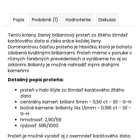
Popis
Podobné (1)
Hodnotenie
Diskusia
Tento krásny žiarivý briliantový prsteň zo žltého štrnásť
karátového zlata si získa srdce každej ženy.
Dominantnou časťou prsteňa je hlavička, ktorá je bohato
zdobená kvalitnými briliantami. Prsteň máme v ponuke v
rôznych farebných prevedeniach a vyrábame ho aj so
zirkónmi. Brilianty je možné nahradiť inými drahými
kameňmi.
Detailný popis prsteňa:
prsteň v halo štýle zo štrnásť karátového žltého
zlata
centrálny kameň: briliant 5mm - 0,50 ct - SI1 - G-H
bočné kamene: brilianty 14x 1,5mm - 0,196 ct - SI1 -
G-H
hmotnosť: 2,90/59
rýdzosť: 585/1000
Prsteň je možné vyrobiť aj z osemnásť karátového zlata.