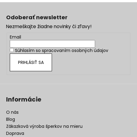
Z
á
Odoberať newsletter
p
Nezmeškajte žiadne novinky či zľavy!
ä
t
Email
i
Súhlasím so
spracovaním osobných údajov
e
PRIHLÁSIŤ SA
Informácie
O nás
Blog
Zákazková výroba šperkov na mieru
Doprava