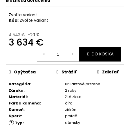
č
Možnosti doručenia
a
m
Zvoľte variant
e
Kód:
Zvoľte variant
4 543 €
–20 %
3 634 €
Jednotková
DO KOŠÍKA
cena:
Opýtať sa
Strážiť
Zdieľať
Kategória
:
Briliantové prstene
Záruka
:
2 roky
Materiál
:
žlté zlato
Farba kameňa
:
číra
Kameň
:
zirkón
Šperk
:
prsteň
?
dámsky
Typ
: