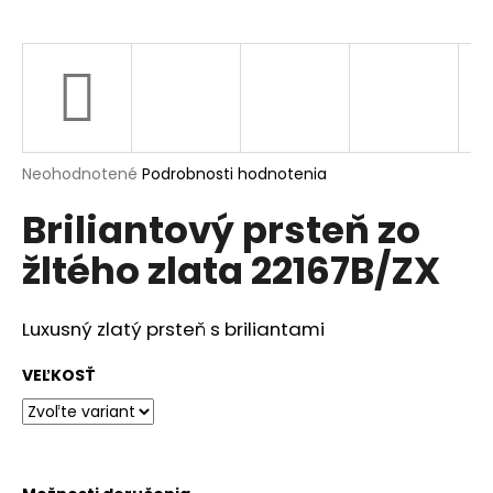
á
j
s
ť
?
Priemerné
Neohodnotené
Podrobnosti hodnotenia
hodnotenie
Briliantový prsteň zo
produktu
je
HĽADAŤ
žltého zlata 22167B/ZX
0,0
z
5
hviezdičiek.
Luxusný zlatý prsteň s briliantami
O
d
VEĽKOSŤ
p
o
r
ú