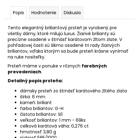
Popis
Hodnotenie
Diskusia
Tento elegantný briliantový prsteň je vyrobený pre
všetky dámy, ktoré milujú luxus. Žiarivé brilianty sú
precízne osadené v štrnásť karátovom žltom zlate. V
pohľadovej časti sú šikmo osadené tri rady žiarivých
briliantov, vďaka ktorým sa bude prsteň krásne vynímať
na ruke nositeľky.
Prsteň máme v ponuke v rôznych
farebných
prevedeniach
.
Detailný popis prsteňa:
dámsky prsteň zo štrnásť karátového žltého zlata
šírka: 6 mm
kameň: briliant
farba briliantov: G-H
čistota briliantov: SI1
veľkosť briliantov: 1 mm - 69ks
celková karátová váha: 0,276 ct
hmotnosť 3,80 g
rýdzosť 585/1000