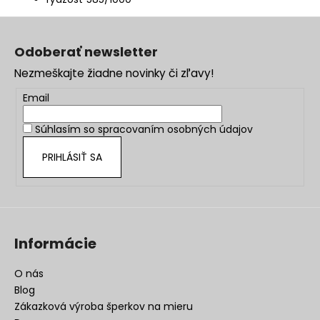
Z
á
Odoberať newsletter
p
Nezmeškajte žiadne novinky či zľavy!
ä
t
Email
i
Súhlasím so
spracovaním osobných údajov
e
PRIHLÁSIŤ SA
Informácie
O nás
Blog
Zákazková výroba šperkov na mieru