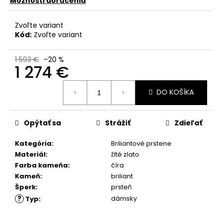
č
Možnosti doručenia
a
m
Zvoľte variant
e
Kód:
Zvoľte variant
1 593 €
–20 %
1 274 €
Jednotková
DO KOŠÍKA
cena:
Opýtať sa
Strážiť
Zdieľať
Kategória
:
Briliantové prstene
Materiál
:
žlté zlato
Farba kameňa
:
číra
Kameň
:
briliant
Šperk
:
prsteň
?
dámsky
Typ
: