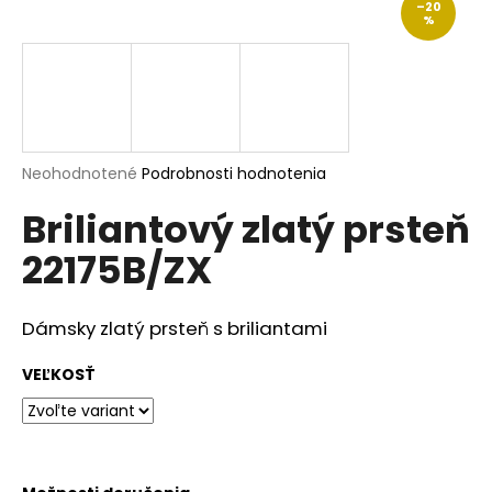
–20
á
%
j
s
ť
?
Priemerné
Neohodnotené
Podrobnosti hodnotenia
hodnotenie
Briliantový zlatý prsteň
produktu
je
HĽADAŤ
22175B/ZX
0,0
z
5
hviezdičiek.
Dámsky zlatý prsteň s briliantami
O
d
VEĽKOSŤ
p
o
r
ú