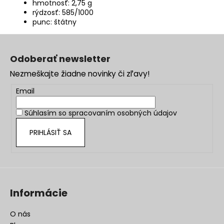
hmotnosť: 2,75 g
rýdzosť: 585/1000
punc: štátny
Z
á
Odoberať newsletter
p
Nezmeškajte žiadne novinky či zľavy!
ä
t
Email
i
Súhlasím so
spracovaním osobných údajov
e
PRIHLÁSIŤ SA
Informácie
O nás