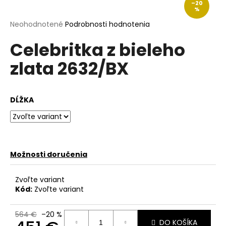
–20
á
%
j
Priemerné
Neohodnotené
Podrobnosti hodnotenia
hodnotenie
s
Celebritka z bieleho
produktu
ť
je
zlata 2632/BX
?
0,0
z
5
hviezdičiek.
DĹŽKA
HĽADAŤ
Možnosti doručenia
O
d
Zvoľte variant
p
Kód:
Zvoľte variant
o
r
564 €
–20 %
ú
DO KOŠÍKA