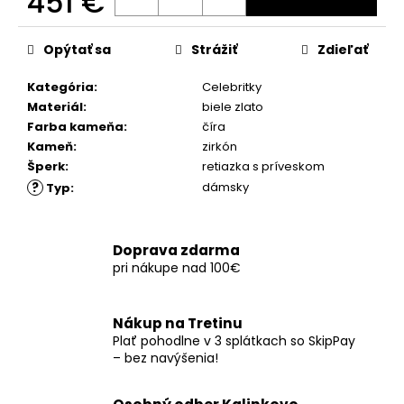
451 €
č
a
Jednotková
m
cena:
Opýtať sa
Strážiť
Zdieľať
e
Kategória
:
Celebritky
Materiál
:
biele zlato
Farba kameňa
:
číra
Kameň
:
zirkón
Šperk
:
retiazka s príveskom
?
dámsky
Typ
:
Doprava zdarma
pri nákupe nad 100€
Nákup na Tretinu
Plať pohodlne v 3 splátkach so SkipPay
– bez navýšenia!