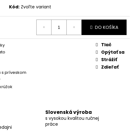
Kód:
Zvoľte variant
DO KOŠÍKA
Tlač
tky
ato
Opýtať sa
Strážiť
Zdieľať
a s príveskom
y
krúžok
Slovenská výroba
s vysokou kvalitou ručnej
práce
edajni