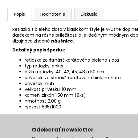
Popis
Hodnotenie
Diskusia
Retiazka z bieleho zlata v klasickom štýle je vkusne dopln
darčekom na rôzne príležitosti a je ideálnym módnym dop
dizajnovo zhodné
náušnice
.
Detailný popis šperku:
retiazka zo štrnásť karátového bieleho zlata
typ retiazky: anker
dĺžka retiazky: 40, 42, 45, 48 a 50 cm
prívesok: zo štrnásť karátového bieleho zlata
prívesok: kruh
veľkosť prívesku: 10 mm
kameň: zirkón 1,50 mm (8ks)
hmotnosť 2,00 g
rýdzosť 585/1000
Z
á
Odoberať newsletter
p