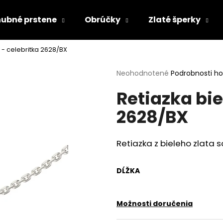
ubné prstene
Obrúčky
Zlaté šperky
o - celebritka 2628/BX
Čo potrebujete nájsť?
Priemerné
Neohodnotené
Podrobnosti h
hodnotenie
Retiazka bie
produktu
HĽADAŤ
je
2628/BX
0,0
z
5
Odporúčame
hviezdičiek.
Retiazka z bieleho zlata s
DĹŽKA
Možnosti doručenia