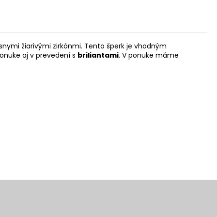
rásnymi žiarivými zirkónmi. Tento šperk je vhodným
onuke aj v prevedení s
briliantami
. V ponuke máme