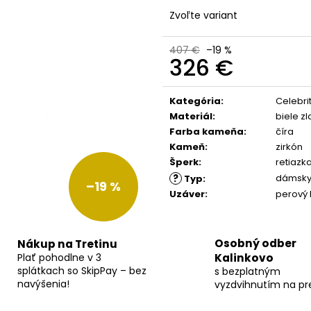
Zvoľte variant
407 €
–19 %
326 €
Jednotková
cena:
Kategória
:
Celebri
Materiál
:
biele zl
Farba kameňa
:
číra
Kameň
:
zirkón
Šperk
:
retiazk
?
dámsk
Typ
:
–19 %
Uzáver
:
perový 
Osobný odber
Nákup na Tretinu
Plať pohodlne v 3
Kalinkovo
splátkach so SkipPay – bez
s bezplatným
navýšenia!
vyzdvihnutím na pr