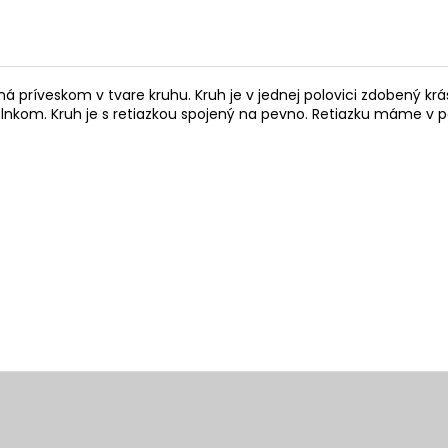
ená príveskom v tvare kruhu. Kruh je v jednej polovici zdobený k
lnkom. Kruh je s retiazkou spojený na pevno. Retiazku máme v p