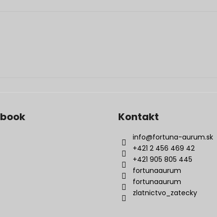
ebook
Kontakt
info
@
fortuna-aurum.sk
+421 2 456 469 42
+421 905 805 445
fortunaaurum
fortunaaurum
zlatnictvo_zatecky