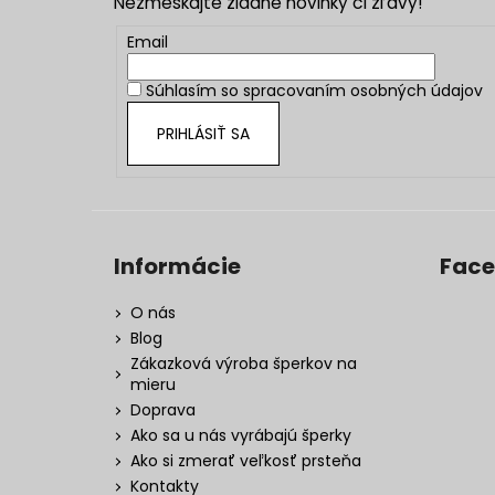
Nezmeškajte žiadne novinky či zľavy!
ä
t
Email
i
Súhlasím so
spracovaním osobných údajov
e
PRIHLÁSIŤ SA
Informácie
Fac
O nás
Blog
Zákazková výroba šperkov na
mieru
Doprava
Ako sa u nás vyrábajú šperky
Ako si zmerať veľkosť prsteňa
Kontakty