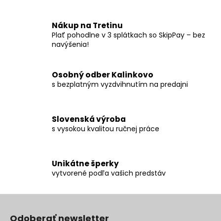
c
i
i
e
e
Nákup na Tretinu
p
Plať pohodlne v 3 splátkach so SkipPay – bez
r
navýšenia!
v
k
Osobný odber Kalinkovo
y
s bezplatným vyzdvihnutím na predajni
v
ý
p
Slovenská výroba
i
s vysokou kvalitou ručnej práce
s
u
Unikátne šperky
vytvorené podľa vašich predstáv
Z
á
Odoberať newsletter