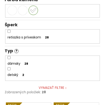
č
a
m
e
Šperk
retiazka s príveskom
28
Typ
?
dámsky
28
detský
2
VYMAZAŤ FILTRE
Zobrazených položiek:
28
V
AKCIA
AKCIA