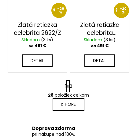
–20
–20
A
A
Ž
%
Ž
%
Zlatá retiazka
Zlatá retiazka
celebrita 2622/Z
celebrita
Skladom
(3 ks)
Skladom
2622/ZB
(3 ks)
451 €
451 €
od
od
DETAIL
DETAIL
S
1
2
t
r
28
položiek celkom
O
á
v
HORE
n
l
k
o
á
v
d
Doprava zdarma
a
a
pri nákupe nad 100€
n