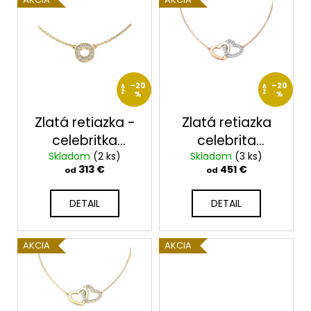
ý
p
i
s
p
–20
–20
A
A
Ž
%
Ž
%
r
o
Zlatá retiazka -
Zlatá retiazka
d
celebritka
celebrita
u
Skladom
2631/ZX
(2 ks)
Skladom
2622/RB
(3 ks)
313 €
451 €
od
od
k
t
DETAIL
DETAIL
o
v
AKCIA
AKCIA