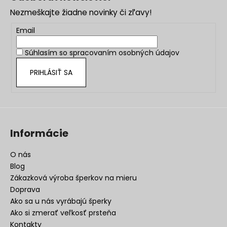
p
Nezmeškajte žiadne novinky či zľavy!
ä
t
Email
i
Súhlasím so
spracovaním osobných údajov
e
PRIHLÁSIŤ SA
Informácie
O nás
Blog
Zákazková výroba šperkov na mieru
Doprava
Ako sa u nás vyrábajú šperky
Ako si zmerať veľkosť prsteňa
Kontakty