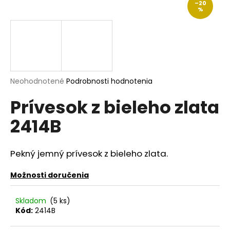
–20
á
%
j
s
ť
?
Priemerné
Neohodnotené
Podrobnosti hodnotenia
hodnotenie
Prívesok z bieleho zlata
produktu
je
HĽADAŤ
2414B
0,0
z
5
hviezdičiek.
Pekný jemný prívesok z bieleho zlata.
O
d
Možnosti doručenia
p
o
Skladom
(5 ks)
r
Kód:
2414B
ú