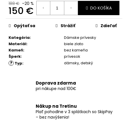
č
188 €
–20 %
a
150 €
DO KOŠÍKA
m
Jednotková
e
cena:
Opýtať sa
Strážiť
Zdieľať
Kategória
:
Dámske prívesky
Materiál
:
biele zlato
Kameň
:
bez kameňa
Šperk
:
prívesok
?
dámsky
,
detský
Typ
:
Doprava zdarma
pri nákupe nad 100€
Nákup na Tretinu
Plať pohodlne v 3 splátkach so SkipPay
– bez navýšenia!