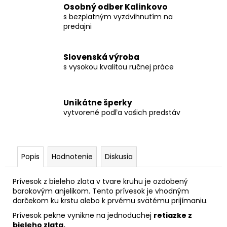
Osobný odber Kalinkovo
s bezplatným vyzdvihnutím na
predajni
Slovenská výroba
s vysokou kvalitou ručnej práce
Unikátne šperky
vytvorené podľa vašich predstáv
Popis
Hodnotenie
Diskusia
Prívesok z bieleho zlata v tvare kruhu je ozdobený
barokovým anjelikom. Tento prívesok je vhodným
darčekom ku krstu alebo k prvému svätému prijímaniu.
Prívesok pekne vynikne na jednoduchej
retiazke z
bieleho zlata
.