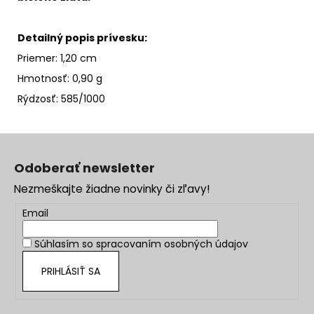
Detailný popis prívesku:
Priemer: 1,20 cm
Hmotnosť: 0,90 g
Rýdzosť: 585/1000
Z
á
Odoberať newsletter
p
Nezmeškajte žiadne novinky či zľavy!
ä
t
Email
i
Súhlasím so
spracovaním osobných údajov
e
PRIHLÁSIŤ SA