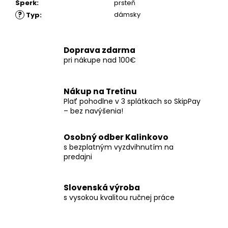
Šperk
:
prsteň
?
dámsky
Typ
:
Doprava zdarma
pri nákupe nad 100€
Nákup na Tretinu
Plať pohodlne v 3 splátkach so SkipPay
– bez navýšenia!
Osobný odber Kalinkovo
s bezplatným vyzdvihnutím na
predajni
Slovenská výroba
s vysokou kvalitou ručnej práce