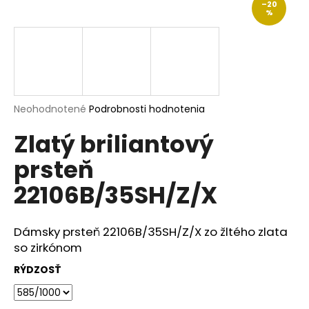
–20
á
%
j
s
ť
?
Priemerné
Neohodnotené
Podrobnosti hodnotenia
hodnotenie
Zlatý briliantový
produktu
je
HĽADAŤ
prsteň
0,0
z
22106B/35SH/Z/X
5
hviezdičiek.
O
Dámsky prsteň 22106B/35SH/Z/X zo žltého zlata
d
so zirkónom
p
o
RÝDZOSŤ
r
ú