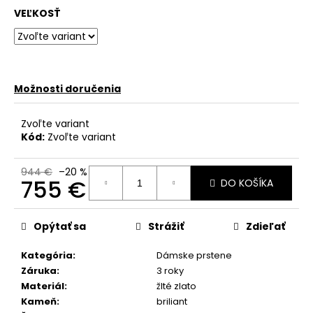
č
VEĽKOSŤ
a
m
e
Možnosti doručenia
Zvoľte variant
Kód:
Zvoľte variant
944 €
–20 %
755 €
DO KOŠÍKA
Jednotková
cena:
Opýtať sa
Strážiť
Zdieľať
Kategória
:
Dámske prstene
Záruka
:
3 roky
Materiál
:
žlté zlato
Kameň
:
briliant