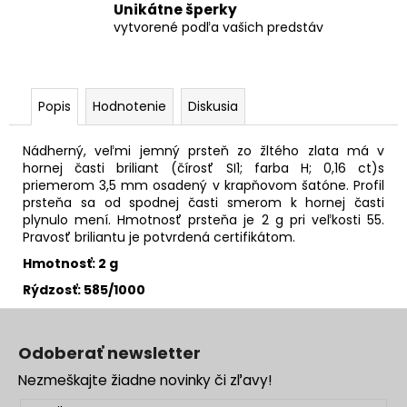
Unikátne šperky
vytvorené podľa vašich predstáv
Popis
Hodnotenie
Diskusia
Nádherný, veľmi jemný prsteň zo žltého zlata má v
hornej časti briliant (čírosť SI1; farba H; 0,16 ct)s
priemerom 3,5 mm osadený v krapňovom šatóne. Profil
prsteňa sa od spodnej časti smerom k hornej časti
plynulo mení. Hmotnosť prsteňa je 2 g pri veľkosti 55.
Pravosť briliantu je potvrdená certifikátom.
Hmotnosť: 2 g
Rýdzosť: 585/1000
Z
á
Odoberať newsletter
p
Nezmeškajte žiadne novinky či zľavy!
ä