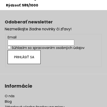
Rýdzosť: 585/1000
Z
á
Odoberať newsletter
p
Nezmeškajte žiadne novinky či zľavy!
ä
t
Email
i
Súhlasím so
spracovaním osobných údajov
e
PRIHLÁSIŤ SA
Informácie
O nás
Blog
Zákazková výroba šperkov na mieru