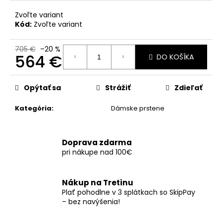
č
a
Zvoľte variant
m
Kód:
Zvoľte variant
e
705 €
–20 %
564 €
DO KOŠÍKA
Jednotková
cena:
Opýtať sa
Strážiť
Zdieľať
Kategória
:
Dámske prstene
Doprava zdarma
pri nákupe nad 100€
Nákup na Tretinu
Plať pohodlne v 3 splátkach so SkipPay
– bez navýšenia!