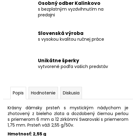
Osobný odber Kalinkovo
s bezplatným vyzdvihnutím na
predajni
Slovenská výroba
s vysokou kvalitou ručnej práce
Unikátne šperky
vytvorené podľa vašich predstáv
Popis
Hodnotenie
Diskusia
Krásny dámsky prsteň s mystickým nádychom je
zhotovený z bieleho zlata a dozdobený čiernou perlou
s priemerom 6 mm a 12 zirkónmi Swarovski s priemerom
1,75 mm. Prsteň váži 2,55 g/50v.
Hmotnosť: 2,55 g