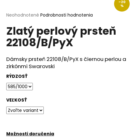
–20
á
%
j
Priemerné
Neohodnotené
Podrobnosti hodnotenia
hodnotenie
s
Zlatý perlový prsteň
produktu
ť
je
22108/B/PyX
?
0,0
z
5
hviezdičiek.
Dámsky prsteň 22108/B/PyX s čiernou perlou a
zirkónmi Swarovski
HĽADAŤ
RÝDZOSŤ
O
VEĽKOSŤ
d
p
o
r
ú
Možnosti doručenia