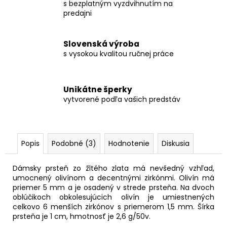
s bezplatným vyzdvihnutím na
predajni
Slovenská výroba
s vysokou kvalitou ručnej práce
Unikátne šperky
vytvorené podľa vašich predstáv
Popis
Podobné (3)
Hodnotenie
Diskusia
Dámsky prsteň zo žltého zlata má nevšedný vzhľad,
umocnený olivínom a decentnými zirkónmi. Olivín má
priemer 5 mm a je osadený v strede prsteňa. Na dvoch
oblúčikoch obkolesujúcich olivín je umiestnených
celkovo 6 menších zirkónov s priemerom 1,5 mm. Šírka
prsteňa je 1 cm, hmotnosť je 2,6 g/50v.