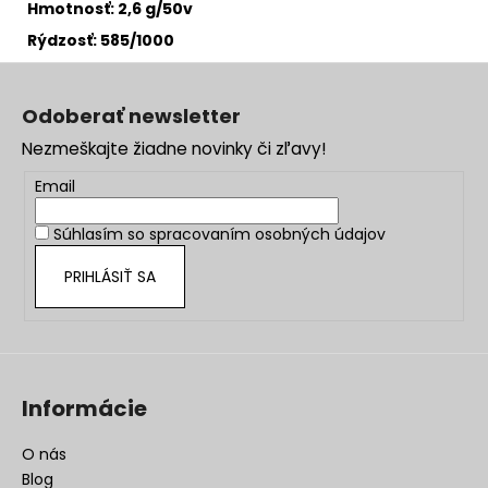
Hmotnosť: 2,6 g/50v
Rýdzosť: 585/1000
Z
á
Odoberať newsletter
p
Nezmeškajte žiadne novinky či zľavy!
ä
t
Email
i
Súhlasím so
spracovaním osobných údajov
e
PRIHLÁSIŤ SA
Informácie
O nás
Blog