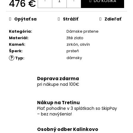
476 €
č
DO KOŠÍKA
a
Jednotková
m
cena:
Opýtať sa
Strážiť
Zdieľať
e
Kategória
:
Dámske prstene
Materiál
:
žlté zlato
Kameň
:
zirkón
,
olivín
Šperk
:
prsteň
?
dámsky
Typ
:
Doprava zdarma
pri nákupe nad 100€
Nákup na Tretinu
Plať pohodlne v 3 splátkach so SkipPay
– bez navýšenia!
Osobný odber Kalinkovo