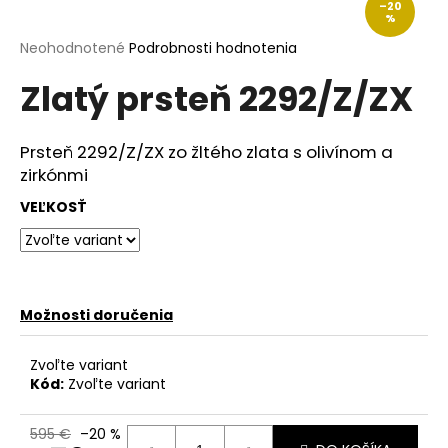
–20
á
%
j
Priemerné
Neohodnotené
Podrobnosti hodnotenia
hodnotenie
s
Zlatý prsteň 2292/Z/ZX
produktu
ť
je
?
0,0
z
Prsteň 2292/Z/ZX zo žltého zlata s olivínom a
5
zirkónmi
hviezdičiek.
VEĽKOSŤ
HĽADAŤ
Možnosti doručenia
O
d
p
Zvoľte variant
o
Kód:
Zvoľte variant
r
ú
595 €
–20 %