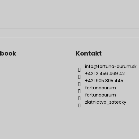
ebook
Kontakt
info
@
fortuna-aurum.sk
+421 2 456 469 42
+421 905 805 445
fortunaaurum
fortunaaurum
zlatnictvo_zatecky