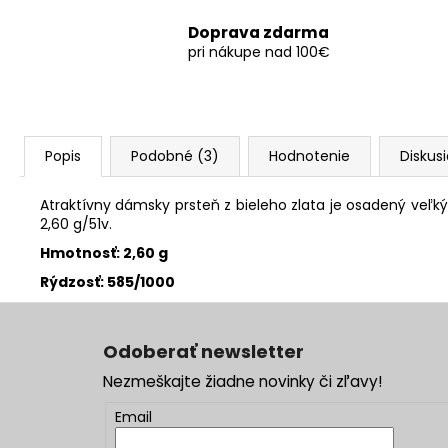
Doprava zdarma
pri nákupe nad 100€
Popis
Podobné (3)
Hodnotenie
Diskus
Atraktívny dámsky prsteň z bieleho zlata je osadený veľ
2,60 g/51v.
Hmotnosť: 2,60 g
Rýdzosť: 585/1000
Z
á
Odoberať newsletter
p
Nezmeškajte žiadne novinky či zľavy!
ä
t
Email
i