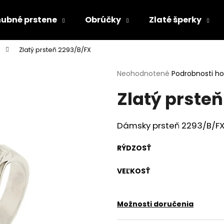
ubné prstene
Obrúčky
Zlaté šperky
Zlatý prsteň 2293/B/FX
Čo potrebujete nájsť?
Priemerné
Neohodnotené
Podrobnosti h
hodnotenie
Zlatý prsteň
produktu
HĽADAŤ
je
0,0
z
Dámsky prsteň 2293/B/FX 
5
Odporúčame
hviezdičiek.
RÝDZOSŤ
VEĽKOSŤ
Možnosti doručenia