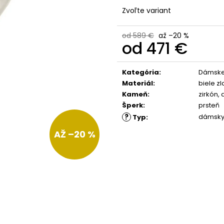
Zvoľte variant
od 589 €
až –20 %
od
471 €
Jednotková
cena:
Kategória
:
Dámske
Materiál
:
biele zl
Kameň
:
zirkón
,
Šperk
:
prsteň
?
dámsk
Typ
:
AŽ –20 %