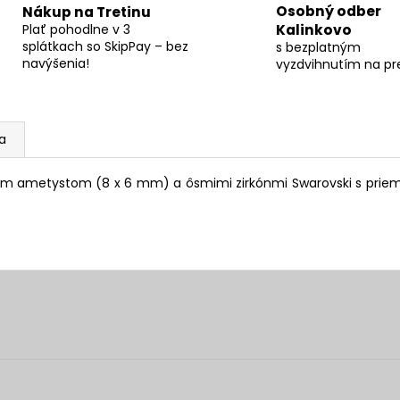
Osobný odber
Nákup na Tretinu
Plať pohodlne v 3
Kalinkovo
splátkach so SkipPay – bez
s bezplatným
navýšenia!
vyzdvihnutím na pr
ia
kým ametystom (8 x 6 mm) a ôsmimi zirkónmi Swarovski s priem