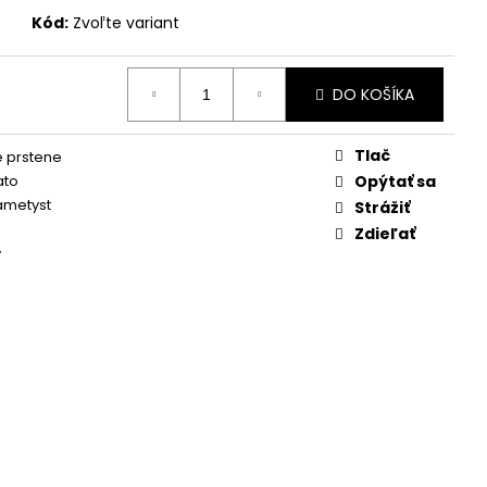
Kód:
Zvoľte variant
DO KOŠÍKA
Tlač
 prstene
ato
Opýtať sa
ametyst
Strážiť
Zdieľať
y