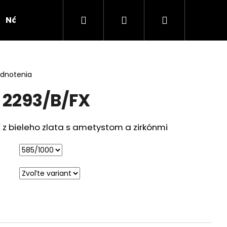
Hľadať
Prihlásenie
Nákupný
Náušnice
Novinka
Kolekcie
Doplnk
košík
odnotenia
 2293/B/FX
z bieleho zlata s ametystom a zirkónmi