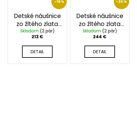
–19 %
–20 %
Detské náušnice
Detské náušnice
zo žltého zlata
zo žltého zlata
Skladom
2363/ZM
(2 pár)
Skladom
2365/ZRz
(2 pár)
213 €
244 €
DETAIL
DETAIL