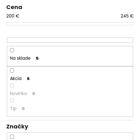
r
á
Cena
o
j
200
€
245
€
d
s
u
ť
k
?
t
o
v
Na sklade
5
HĽADAŤ
Akcia
6
Novinka
0
O
d
Tip
0
p
o
Značky
r
ú