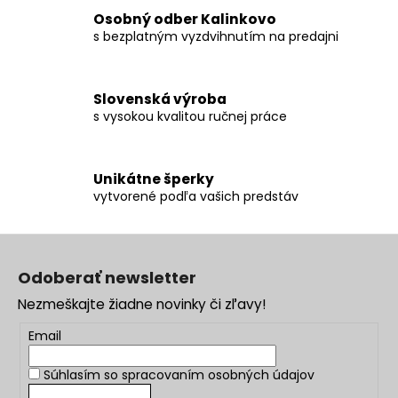
r
Osobný odber Kalinkovo
v
s bezplatným vyzdvihnutím na predajni
k
y
v
ý
Slovenská výroba
s vysokou kvalitou ručnej práce
p
i
s
u
Unikátne šperky
vytvorené podľa vašich predstáv
Z
á
Odoberať newsletter
p
Nezmeškajte žiadne novinky či zľavy!
ä
t
Email
i
Súhlasím so
spracovaním osobných údajov
e