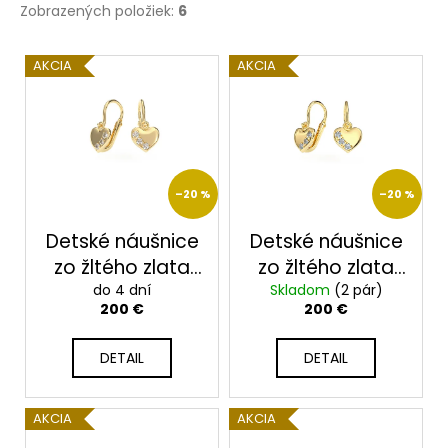
Zobrazených položiek:
6
V
AKCIA
AKCIA
ý
p
i
s
p
–20 %
–20 %
r
o
Detské náušnice
Detské náušnice
d
zo žltého zlata
zo žltého zlata
u
2325/Z/X
do 4 dní
Skladom
2325/Z/B
(2 pár)
200 €
200 €
k
t
DETAIL
DETAIL
o
v
AKCIA
AKCIA