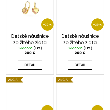
–20 %
–20 %
Detské náušnice
Detské náušnice
zo žltého zlata
zo žltého zlata
Skladom
2325/Z/C
(1 ks)
Skladom
2325/Z/R
(1 ks)
200 €
200 €
DETAIL
DETAIL
AKCIA
AKCIA