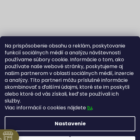
Na prispôsobenie obsahu a reklám, poskytovanie
funkcií sociálnych médií a analýzu návštevnosti
používame súbory cookie. Informácie o tom, ako
používate naše webové stránky, poskytujeme aj
našim partnerom v oblasti sociálnych médií, inzercie
Sledovať na Instagrame
a analýzy. Títo partneri môžu príslušné informácie
skombinovať s ďalšími údajmi, ktoré ste im poskytli
alebo ktoré od vás získali, keď ste používali ich
Fortuna Aurum na Heureka.sk
Blog
služby.
Viac informácií o cookies nájdete
tu
.
Nastavenie
Vytvoril Shoptet
Copyright 2026
Zlatníctvo Žatecký, s.r.o.
. Všetky práva
0