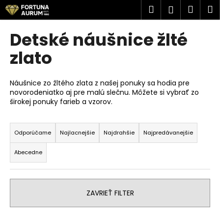
K
Prejsť
Hľadať
Náku
M
Prihlásen
na
o
obsah
Späť
Späť
košík
š
Detské náušnice žlté
í
Č
zlato
k
o
p
Náušnice zo žltého zlata z našej ponuky sa hodia pre
o
novorodeniatko aj pre malú slečnu. Môžete si vybrať zo
širokej ponuky farieb a vzorov.
t
r
R
e
a
Odporúčame
Najlacnejšie
Najdrahšie
Najpredávanejšie
b
d
u
Abecedne
e
j
n
e
i
t
ZAVRIEŤ FILTER
e
e
p
n