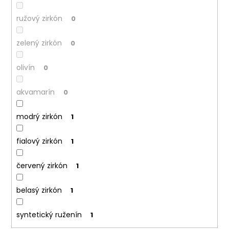
ružový zirkón
0
zelený zirkón
0
olivín
0
akvamarín
0
modrý zirkón
1
fialový zirkón
1
červený zirkón
1
belasý zirkón
1
syntetický ruženín
1