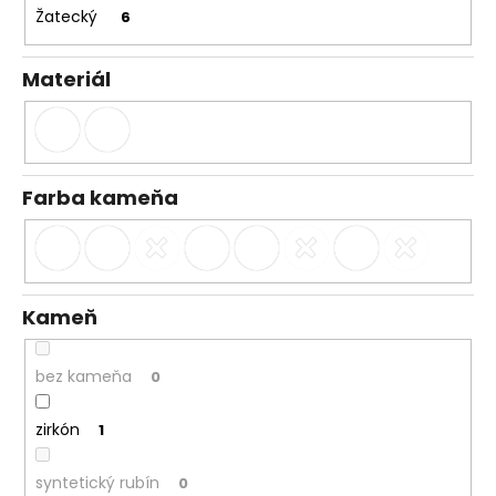
č
Žatecký
6
a
m
e
Materiál
Farba kameňa
Kameň
bez kameňa
0
zirkón
1
syntetický rubín
0