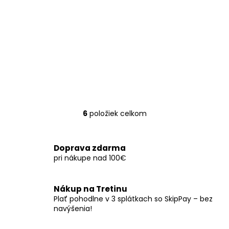
6
položiek celkom
O
v
l
Doprava zdarma
á
pri nákupe nad 100€
d
a
c
Nákup na Tretinu
i
Plať pohodlne v 3 splátkach so SkipPay – bez
e
navýšenia!
p