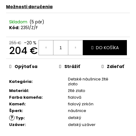
č
a
Možnosti doručenia
m
e
Skladom
(5 pár)
Kód:
2351/Z/F
255 €
–20 %
204 €
DO KOŠÍKA
Jednotková
cena:
Opýtať sa
Strážiť
Zdieľať
Detské náušnice žlté
Kategória
:
zlato
Materiál
:
žlté zlato
Farba kameňa
:
fialová
Kameň
:
fialový zirkón
Šperk
:
náušnice
?
detský
Typ
:
Uzáver
:
detský uzáver