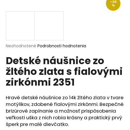
–20
á
%
j
s
ť
?
Priemerné
Neohodnotené
Podrobnosti hodnotenia
hodnotenie
Detské náušnice zo
produktu
je
HĽADAŤ
žltého zlata s fialovými
0,0
z
zirkónmi 2351
5
hviezdičiek.
O
Hravé detské náušnice zo 14k žltého zlata v tvare
d
motýlikov, zdobené fialovými zirkónmi. Bezpečné
p
brizúrové zapínanie a možnosť prispôsobenia
o
veľkosti uška z nich robia krásny a praktický prvý
r
ú
šperk pre malé dievčatko.