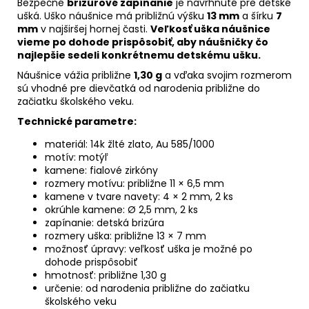
Bezpečné
brizúrové zapínanie
je navrhnuté pre detské
ušká. Uško náušnice má približnú výšku
13 mm
a šírku
7
mm
v najširšej hornej časti.
Veľkosť uška náušnice
vieme po dohode prispôsobiť, aby náušničky čo
najlepšie sedeli konkrétnemu detskému ušku.
Náušnice vážia približne
1,30 g
a vďaka svojim rozmerom
sú vhodné pre dievčatká od narodenia približne do
začiatku školského veku.
Technické parametre:
materiál: 14k žlté zlato, Au 585/1000
motív: motýľ
kamene: fialové zirkóny
rozmery motívu: približne 11 × 6,5 mm
kamene v tvare navety: 4 × 2 mm, 2 ks
okrúhle kamene: Ø 2,5 mm, 2 ks
zapínanie: detská brizúra
rozmery uška: približne 13 × 7 mm
možnosť úpravy: veľkosť uška je možné po
dohode prispôsobiť
hmotnosť: približne 1,30 g
určenie: od narodenia približne do začiatku
školského veku