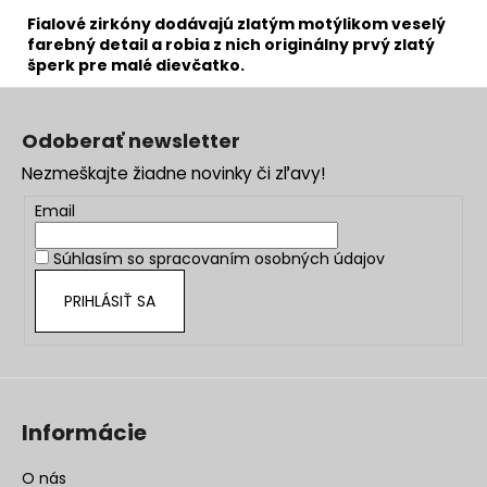
Fialové zirkóny dodávajú zlatým motýlikom veselý
farebný detail a robia z nich originálny prvý zlatý
šperk pre malé dievčatko.
Z
á
Odoberať newsletter
p
Nezmeškajte žiadne novinky či zľavy!
ä
t
Email
i
Súhlasím so
spracovaním osobných údajov
e
PRIHLÁSIŤ SA
Informácie
O nás