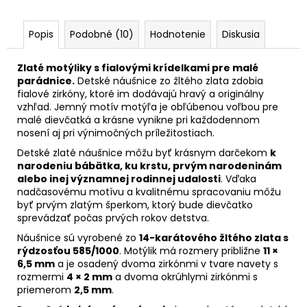
Popis
Podobné (10)
Hodnotenie
Diskusia
Zlaté motýliky s fialovými krídelkami pre malé
parádnice.
Detské náušnice zo žltého zlata zdobia
fialové zirkóny, ktoré im dodávajú hravý a originálny
vzhľad. Jemný motív motýľa je obľúbenou voľbou pre
malé dievčatká a krásne vynikne pri každodennom
nosení aj pri výnimočných príležitostiach.
Detské zlaté náušnice môžu byť krásnym darčekom
k
narodeniu bábätka, ku krstu, prvým narodeninám
alebo inej významnej rodinnej udalosti
. Vďaka
nadčasovému motívu a kvalitnému spracovaniu môžu
byť prvým zlatým šperkom, ktorý bude dievčatko
sprevádzať počas prvých rokov detstva.
Náušnice sú vyrobené zo
14-karátového žltého zlata s
rýdzosťou 585/1000
. Motýlik má rozmery približne
11 ×
6,5 mm
a je osadený dvoma zirkónmi v tvare navety s
rozmermi
4 × 2 mm
a dvoma okrúhlymi zirkónmi s
priemerom
2,5 mm
.