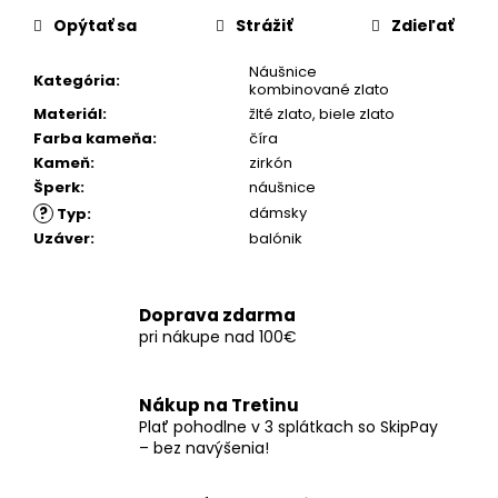
č
cena:
a
Opýtať sa
Strážiť
Zdieľať
m
Náušnice
e
Kategória
:
kombinované zlato
Materiál
:
žlté zlato
,
biele zlato
Farba kameňa
:
číra
Kameň
:
zirkón
Šperk
:
náušnice
?
dámsky
Typ
:
Uzáver
:
balónik
Doprava zdarma
pri nákupe nad 100€
Nákup na Tretinu
Plať pohodlne v 3 splátkach so SkipPay
– bez navýšenia!