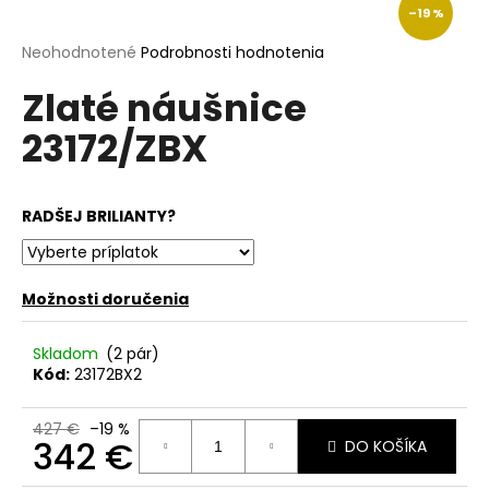
–19 %
á
j
Priemerné
Neohodnotené
Podrobnosti hodnotenia
hodnotenie
s
Zlaté náušnice
produktu
ť
je
23172/ZBX
?
0,0
z
5
hviezdičiek.
RADŠEJ BRILIANTY?
HĽADAŤ
Možnosti doručenia
O
Skladom
(2 pár)
d
Kód:
23172BX2
p
o
427 €
–19 %
r
342 €
DO KOŠÍKA
ú
Jednotková