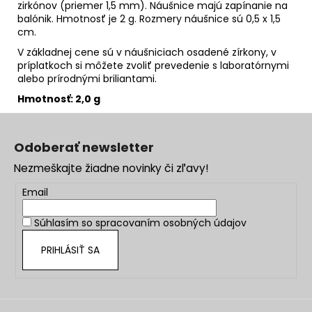
zirkónov (priemer 1,5 mm). Náušnice majú zapínanie na
balónik. Hmotnosť je 2 g. Rozmery náušnice sú 0,5 x 1,5
cm.
V základnej cene sú v náušniciach osadené zírkony, v
príplatkoch si môžete zvoliť prevedenie s laboratórnymi
alebo prírodnými briliantami.
Hmotnosť: 2,0 g
Z
á
Odoberať newsletter
p
Nezmeškajte žiadne novinky či zľavy!
ä
t
Email
i
Súhlasím so
spracovaním osobných údajov
e
PRIHLÁSIŤ SA