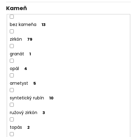
Kameň
bez kameňa
13
zirkón
79
granát
1
opál
4
ametyst
5
syntetický rubín
10
ružový zirkón
3
topás
2