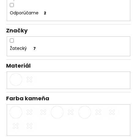
č
a
Odporúčame
m
2
e
Značky
Žatecký
7
Materiál
Farba kameňa