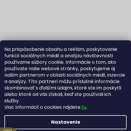
Na prispôsobenie obsahu a reklám, poskytovanie
funkcií sociálnych médií a analýzu návštevnosti
používame súbory cookie. Informácie o tom, ako
používate naše webové stránky, poskytujeme aj
našim partnerom v oblasti sociálnych médií, inzercie
Sledovať na Instagrame
a analýzy. Títo partneri môžu príslušné informácie
skombinovať s ďalšími údajmi, ktoré ste im poskytli
alebo ktoré od vás získali, keď ste používali ich
Fortuna Aurum na Heureka.sk
Blog
služby.
Viac informácií o cookies nájdete
tu
.
Nastavenie
Vytvoril Shoptet