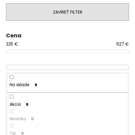
i
á
ZAVRIEŤ FILTER
e
j
p
s
r
ť
Cena
o
?
325
€
627
€
d
u
k
t
HĽADAŤ
o
v
Na sklade
8
O
d
Akcia
8
p
o
Novinka
0
r
ú
Tip
0