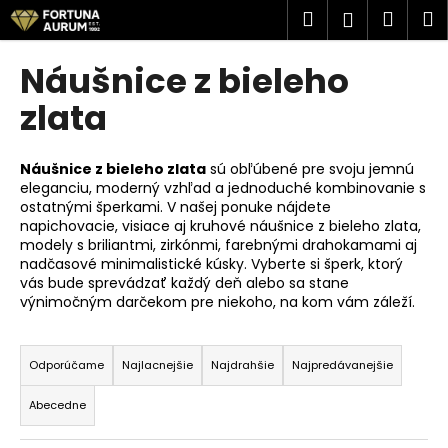
K
Prejsť
Hľadať
Náku
M
Prihlásen
na
o
obsah
Späť
Späť
košík
š
Náušnice z bieleho
í
Č
zlata
k
o
p
Náušnice z bieleho zlata
sú obľúbené pre svoju jemnú
o
eleganciu, moderný vzhľad a jednoduché kombinovanie s
ostatnými šperkami. V našej ponuke nájdete
t
napichovacie, visiace aj kruhové náušnice z bieleho zlata,
r
modely s briliantmi, zirkónmi, farebnými drahokamami aj
e
nadčasové minimalistické kúsky. Vyberte si šperk, ktorý
vás bude sprevádzať každý deň alebo sa stane
b
výnimočným darčekom pre niekoho, na kom vám záleží.
u
R
j
a
e
Odporúčame
Najlacnejšie
Najdrahšie
Najpredávanejšie
d
t
Abecedne
e
e
n
n