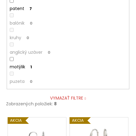
patent
7
balónik
0
kruhy
0
anglický uzáver
0
motýlik
1
puzeta
0
VYMAZAŤ FILTRE
Zobrazených položiek:
8
V
AKCIA
AKCIA
ý
p