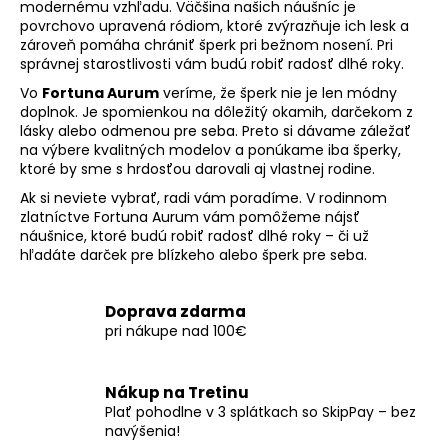
modernému vzhľadu. Väčšina našich náušníc je
povrchovo upravená ródiom, ktoré zvýrazňuje ich lesk a
zároveň pomáha chrániť šperk pri bežnom nosení. Pri
správnej starostlivosti vám budú robiť radosť dlhé roky.
Vo
Fortuna Aurum
veríme, že šperk nie je len módny
doplnok. Je spomienkou na dôležitý okamih, darčekom z
lásky alebo odmenou pre seba. Preto si dávame záležať
na výbere kvalitných modelov a ponúkame iba šperky,
ktoré by sme s hrdosťou darovali aj vlastnej rodine.
Ak si neviete vybrať, radi vám poradíme. V rodinnom
zlatníctve Fortuna Aurum vám pomôžeme nájsť
náušnice, ktoré budú robiť radosť dlhé roky – či už
hľadáte darček pre blízkeho alebo šperk pre seba.
Doprava zdarma
pri nákupe nad 100€
Nákup na Tretinu
Plať pohodlne v 3 splátkach so SkipPay – bez
navýšenia!