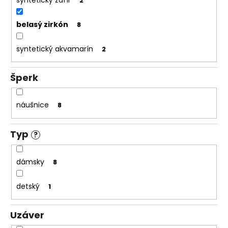
2
belasý zirkón
8
syntetický akvamarín
2
Šperk
náušnice
8
Typ
?
dámsky
8
detský
1
Uzáver