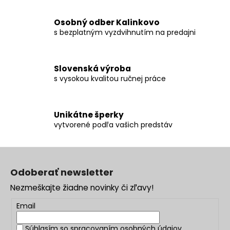
Osobný odber Kalinkovo
s bezplatným vyzdvihnutím na predajni
Slovenská výroba
s vysokou kvalitou ručnej práce
Unikátne šperky
vytvorené podľa vašich predstáv
Z
á
Odoberať newsletter
p
Nezmeškajte žiadne novinky či zľavy!
ä
t
Email
i
Súhlasím so
spracovaním osobných údajov