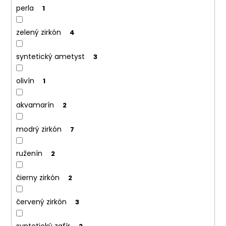
perla
1
zelený zirkón
4
syntetický ametyst
3
olivín
1
akvamarín
2
modrý zirkón
7
ruženín
2
čierny zirkón
2
červený zirkón
3
syntetický zafír