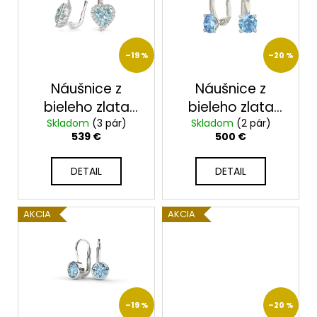
i
s
p
–19 %
–20 %
r
o
Náušnice z
Náušnice z
d
bieleho zlata
bieleho zlata
u
Skladom
23220/B/BX
(3 pár)
Skladom
2379/B/B
(2 pár)
539 €
500 €
k
t
DETAIL
DETAIL
o
v
AKCIA
AKCIA
–19 %
–20 %