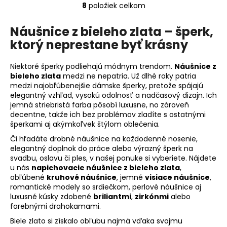
8
položiek celkom
O
v
Náušnice z bieleho zlata – šperk,
l
ktorý neprestane byť krásny
á
d
a
Niektoré šperky podliehajú módnym trendom.
Náušnice z
c
bieleho zlata
medzi ne nepatria. Už dlhé roky patria
medzi najobľúbenejšie dámske šperky, pretože spájajú
i
elegantný vzhľad, vysokú odolnosť a nadčasový dizajn. Ich
e
jemná striebristá farba pôsobí luxusne, no zároveň
p
decentne, takže ich bez problémov zladíte s ostatnými
r
šperkami aj akýmkoľvek štýlom oblečenia.
v
Či hľadáte drobné náušnice na každodenné nosenie,
k
elegantný doplnok do práce alebo výrazný šperk na
y
svadbu, oslavu či ples, v našej ponuke si vyberiete. Nájdete
v
u nás
napichovacie náušnice z bieleho zlata
,
ý
obľúbené
kruhové náušnice
, jemné
visiace náušnice
,
romantické modely so srdiečkom, perlové náušnice aj
p
luxusné kúsky zdobené
briliantmi
,
zirkónmi
alebo
i
farebnými drahokamami.
s
u
Biele zlato si získalo obľubu najmä vďaka svojmu