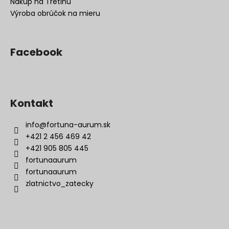
Nákup na Tretinu
Výroba obrúčok na mieru
Facebook
Kontakt
info
@
fortuna-aurum.sk
+421 2 456 469 42
+421 905 805 445
fortunaaurum
fortunaaurum
zlatnictvo_zatecky