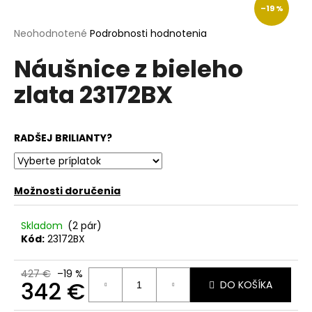
–19 %
á
j
Priemerné
Neohodnotené
Podrobnosti hodnotenia
hodnotenie
s
Náušnice z bieleho
produktu
ť
je
zlata 23172BX
?
0,0
z
5
hviezdičiek.
RADŠEJ BRILIANTY?
HĽADAŤ
Možnosti doručenia
O
Skladom
(2 pár)
d
Kód:
23172BX
p
o
427 €
–19 %
r
342 €
DO KOŠÍKA
ú
Jednotková