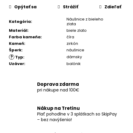
č
cena:
a
Opýtať sa
Strážiť
Zdieľať
m
Náušnice z bieleho
e
Kategória
:
zlata
Materiál
:
biele zlato
Farba kameňa
:
číra
Kameň
:
zirkón
Šperk
:
náušnice
?
dámsky
Typ
:
Uzáver
:
balónik
Doprava zdarma
pri nákupe nad 100€
Nákup na Tretinu
Plať pohodlne v 3 splátkach so SkipPay
– bez navýšenia!