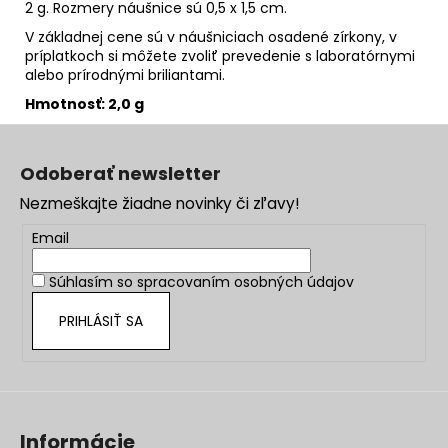
2 g. Rozmery náušnice sú 0,5 x 1,5 cm.
V základnej cene sú v náušniciach osadené zírkony, v
príplatkoch si môžete zvoliť prevedenie s laboratórnymi
alebo prírodnými briliantami.
Hmotnosť: 2,0 g
Z
á
Odoberať newsletter
p
Nezmeškajte žiadne novinky či zľavy!
ä
t
Email
i
Súhlasím so
spracovaním osobných údajov
e
PRIHLÁSIŤ SA
Informácie