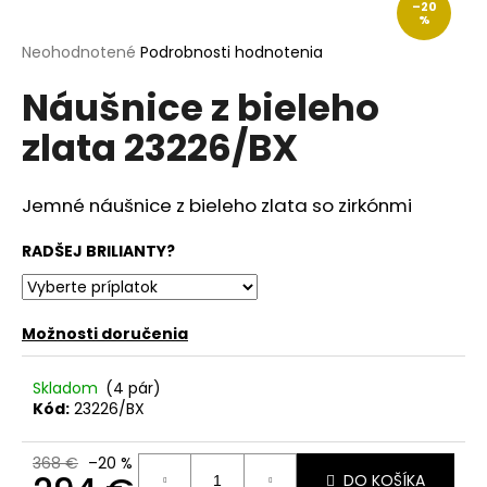
–20
á
%
j
Priemerné
Neohodnotené
Podrobnosti hodnotenia
hodnotenie
s
Náušnice z bieleho
produktu
ť
je
zlata 23226/BX
?
0,0
z
5
hviezdičiek.
Jemné náušnice z bieleho zlata so zirkónmi
RADŠEJ BRILIANTY?
HĽADAŤ
Možnosti doručenia
O
d
Skladom
(4 pár)
p
Kód:
23226/BX
o
r
ú
368 €
–20 %
DO KOŠÍKA