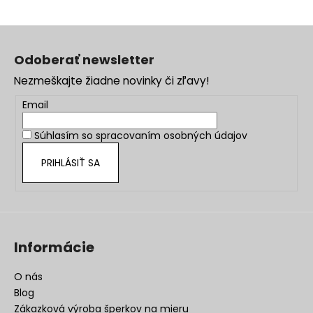
Z
á
Odoberať newsletter
p
Nezmeškajte žiadne novinky či zľavy!
ä
t
Email
i
Súhlasím so
spracovaním osobných údajov
e
PRIHLÁSIŤ SA
Informácie
O nás
Blog
Zákazková výroba šperkov na mieru