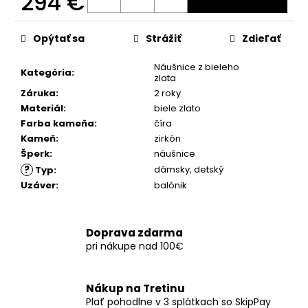
294 €
č
a
Jednotková
m
cena:
Opýtať sa
Strážiť
Zdieľať
e
Náušnice z bieleho
Kategória
:
zlata
Záruka
:
2 roky
Materiál
:
biele zlato
Farba kameňa
:
číra
Kameň
:
zirkón
Šperk
:
náušnice
?
dámsky
,
detský
Typ
:
Uzáver
:
balónik
Doprava zdarma
pri nákupe nad 100€
Nákup na Tretinu
Plať pohodlne v 3 splátkach so SkipPay