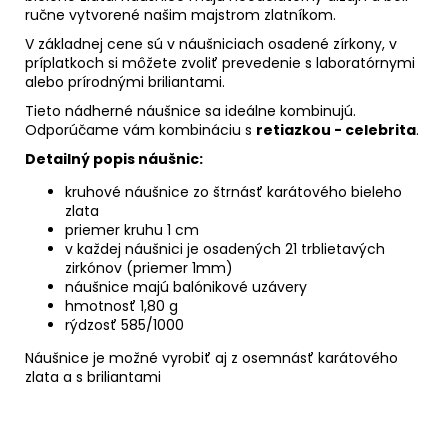
ručne vytvorené našim majstrom zlatníkom.
V základnej cene sú v náušniciach osadené zírkony, v
príplatkoch si môžete zvoliť prevedenie s laboratórnymi
alebo prírodnými briliantami.
Tieto nádherné náušnice sa ideálne kombinujú.
Odporúčame vám kombináciu s
retiazkou - celebrita
.
Detailný popis náušnic:
kruhové náušnice zo štrnásť karátového bieleho
zlata
priemer kruhu 1 cm
v každej náušnici je osadených 21 trblietavých
zirkónov (priemer 1mm)
náušnice majú balónikové uzávery
hmotnosť 1,80 g
rýdzosť 585/1000
Náušnice je možné vyrobiť aj z osemnásť karátového
zlata a s briliantami