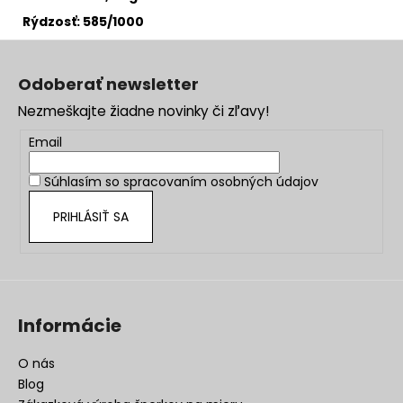
Rýdzosť: 585/1000
Z
á
Odoberať newsletter
p
Nezmeškajte žiadne novinky či zľavy!
ä
t
Email
i
Súhlasím so
spracovaním osobných údajov
e
PRIHLÁSIŤ SA
Informácie
O nás
Blog