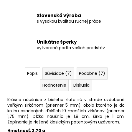
Slovenská výroba
s vysokou kvalitou ručnej práce
Unikátne šperky
vytvorené podľa vašich predstáv
Popis
Súvisiace (7)
Podobné (7)
Hodnotenie
Diskusia
Krásne náušnice z bieleho zlata sú v strede ozdobené
veľkým zirkónom (priemer 5 mm), okolo ktorého je do
kruhu osadených ďalších 10 menších zirkónov (priemer
1,75 mm). Dĺžka náušníc je 1,8 cm, šírka je 1 cm.
Zapínanie je riešené klasickým patentovým uzáverom.
Hmotnosť: 2,70 g