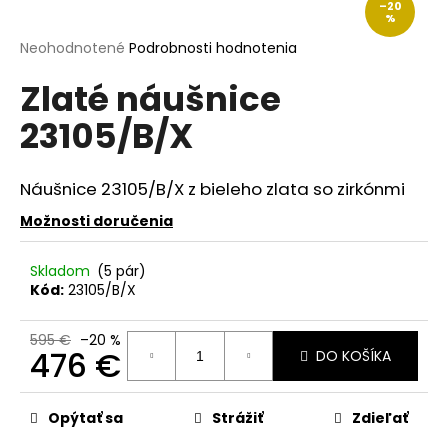
–20
á
%
j
Priemerné
Neohodnotené
Podrobnosti hodnotenia
hodnotenie
s
Zlaté náušnice
produktu
ť
je
23105/B/X
?
0,0
z
5
hviezdičiek.
Náušnice 23105/B/X z bieleho zlata so zirkónmi
Možnosti doručenia
HĽADAŤ
Skladom
(5 pár)
Kód:
23105/B/X
O
d
595 €
–20 %
476 €
DO KOŠÍKA
p
o
Jednotková
r
cena:
Opýtať sa
Strážiť
Zdieľať
ú