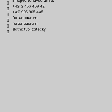
info
@
fortuna-aurum.sk
+421 2 456 469 42
+421 905 805 445
fortunaaurum
fortunaaurum
zlatnictvo_zatecky