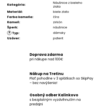
č
Náušnice z bieleho
Kategória
:
a
zlata
m
Materiál
:
biele zlato
e
Farba kameňa
:
číra
Kameň
:
zirkón
Šperk
:
náušnice
?
dámsky
Typ
:
Uzáver
:
patent
Doprava zdarma
pri nákupe nad 100€
Nákup na Tretinu
Plať pohodlne v 3 splátkach so SkipPay
– bez navýšenia!
Osobný odber Kalinkovo
s bezplatným vyzdvihnutím na
predajni