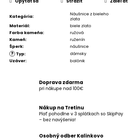
č
Opýtať sa
Strážiť
Zdieľať
a
m
Náušnice z bieleho
Kategória
:
zlata
e
Materiál
:
biele zlato
Farba kameňa
:
ružová
Kameň
:
ruženín
Šperk
:
náušnice
?
dámsky
Typ
:
Uzáver
:
balónik
Doprava zdarma
pri nákupe nad 100€
Nákup na Tretinu
Plať pohodlne v 3 splátkach so SkipPay
– bez navýšenia!
Osobný odber Kalinkovo