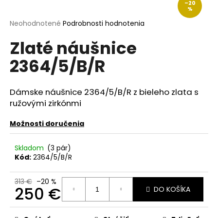
–20
á
%
j
Priemerné
Neohodnotené
Podrobnosti hodnotenia
hodnotenie
s
Zlaté náušnice
produktu
ť
je
2364/5/B/R
?
0,0
z
5
hviezdičiek.
Dámske náušnice 2364/5/B/R z bieleho zlata s
ružovými zirkónmi
HĽADAŤ
Možnosti doručenia
Skladom
(3 pár)
O
Kód:
2364/5/B/R
d
p
313 €
–20 %
o
250 €
DO KOŠÍKA
r
Jednotková
ú
cena: