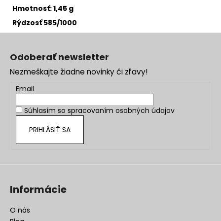
Hmotnosť: 1,45 g
Rýdzosť 585/1000
Z
á
Odoberať newsletter
p
Nezmeškajte žiadne novinky či zľavy!
ä
t
Email
i
Súhlasím so
spracovaním osobných údajov
e
PRIHLÁSIŤ SA
Informácie
O nás