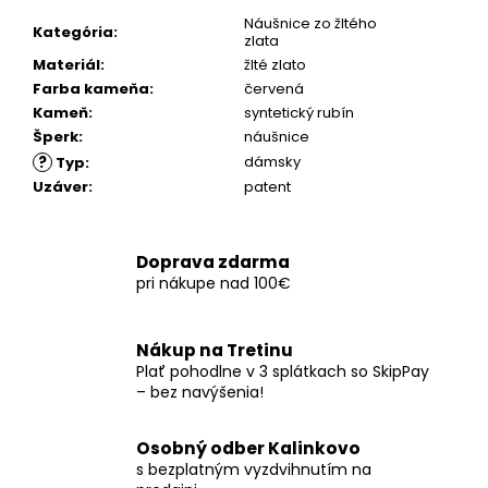
č
a
Náušnice zo žltého
Kategória
:
zlata
m
Materiál
:
žlté zlato
e
Farba kameňa
:
červená
Kameň
:
syntetický rubín
Šperk
:
náušnice
?
dámsky
Typ
:
Uzáver
:
patent
Doprava zdarma
pri nákupe nad 100€
Nákup na Tretinu
Plať pohodlne v 3 splátkach so SkipPay
– bez navýšenia!
Osobný odber Kalinkovo
s bezplatným vyzdvihnutím na