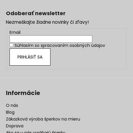
Z
á
Odoberať newsletter
p
Nezmeškajte žiadne novinky či zľavy!
ä
t
Email
i
Súhlasím so
spracovaním osobných údajov
e
PRIHLÁSIŤ SA
Informácie
O nás
Blog
Zákazková výroba šperkov na mieru
Doprava
Ako sa u nás vyrábajú šperky