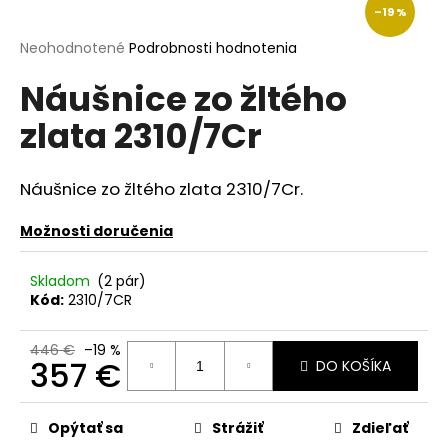
–19 %
á
j
Priemerné
Neohodnotené
Podrobnosti hodnotenia
hodnotenie
s
Náušnice zo žltého
produktu
ť
je
zlata 2310/7Cr
?
0,0
z
5
hviezdičiek.
Náušnice zo žltého zlata 2310/7Cr.
Možnosti doručenia
HĽADAŤ
Skladom
(2 pár)
Kód:
2310/7CR
O
d
446 €
–19 %
p
357 €
DO KOŠÍKA
o
Jednotková
r
cena:
ú
Opýtať sa
Strážiť
Zdieľať