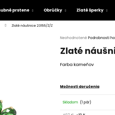
ubné prstene
Obrúčky
Zlaté šperky
Zlaté náušnice 23155/Z/Z
Čo potrebujete nájsť?
Priemerné
Neohodnotené
Podrobnosti h
hodnotenie
Zlaté náušn
produktu
HĽADAŤ
je
0,0
z
Farba kameňov
5
Odporúčame
hviezdičiek.
Možnosti doručenia
Skladom
(1 pár)
407 €
–19 %