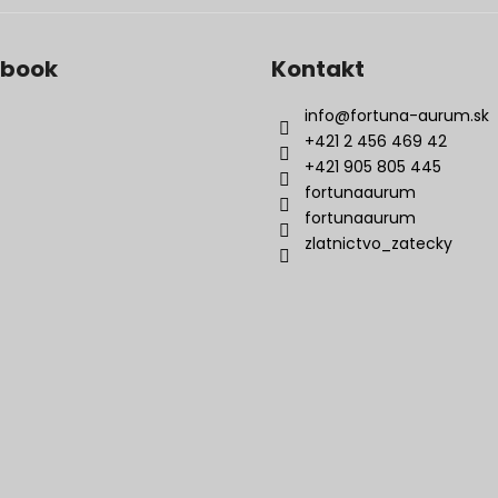
ebook
Kontakt
info
@
fortuna-aurum.sk
+421 2 456 469 42
+421 905 805 445
fortunaaurum
fortunaaurum
zlatnictvo_zatecky