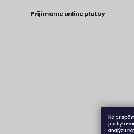
Prijímame online platby
Na prispôs
poskytovan
analýzu ná