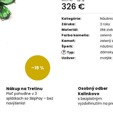
326 €
Jednotková
cena:
Kategória
:
Náušnic
Záruka
:
2 roky
Materiál
:
žlté zla
Farba kameňa
:
zelená
Kameň
:
zelený 
Šperk
:
náušni
?
dámsk
Typ
:
Uzáver
:
motýlik
–19 %
Osobný odber
Nákup na Tretinu
Plať pohodlne v 3
Kalinkovo
splátkach so SkipPay – bez
s bezplatným
navýšenia!
vyzdvihnutím na pr