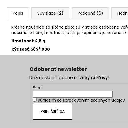
Popis
Súvisiace (2)
Podobné (6)
Hodn
Krásne náušnice zo žltého zlata sú v strede ozdobené v
náušníc je 1 cm, hmotnosť je 2,5 g. Zapínanie je riešené
Hmotnosť: 2,5 g
Rýdzosť: 585/1000
Z
á
Odoberať newsletter
p
Nezmeškajte žiadne novinky či zľavy!
ä
t
Email
i
Súhlasím so
spracovaním osobných údajov
e
PRIHLÁSIŤ SA