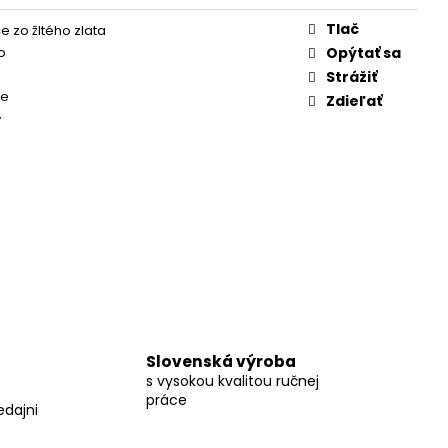
Tlač
e zo žltého zlata
to
Opýtať sa
Strážiť
ce
Zdieľať
y
Slovenská výroba
s vysokou kvalitou ručnej
práce
edajni