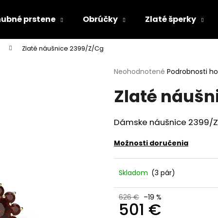
ubné prstene
Obrúčky
Zlaté šperky
Zlaté náušnice 2399/Z/Cg
Čo potrebujete nájsť?
Priemerné
Neohodnotené
Podrobnosti h
hodnotenie
Zlaté náušn
produktu
HĽADAŤ
je
0,0
z
Dámske náušnice 2399/Z/
5
Odporúčame
hviezdičiek.
Možnosti doručenia
Skladom
(3 pár)
626 €
–19 %
501 €