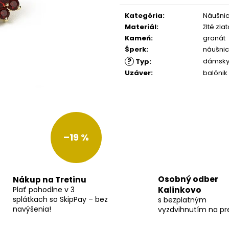
Jednotková
cena:
Kategória
:
Náušnic
Materiál
:
žlté zla
Kameň
:
granát
Šperk
:
náušni
?
dámsk
Typ
:
Uzáver
:
balónik
–19 %
Osobný odber
Nákup na Tretinu
Plať pohodlne v 3
Kalinkovo
splátkach so SkipPay – bez
s bezplatným
navýšenia!
vyzdvihnutím na pr