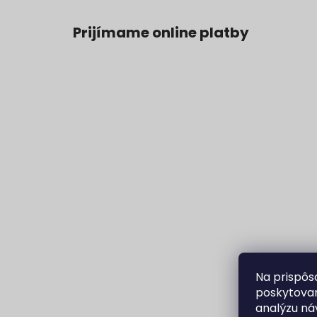
Prijímame online platby
Na prispôs
poskytovan
analýzu ná