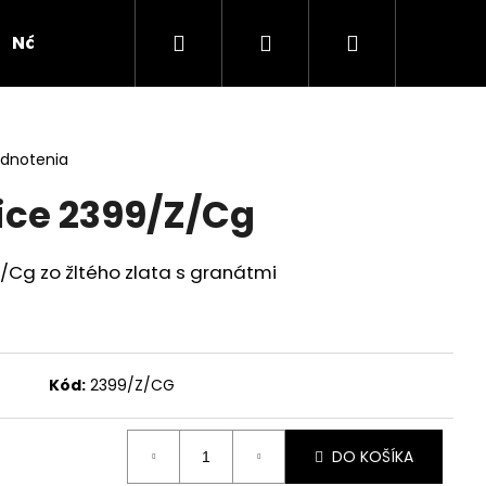
Hľadať
Prihlásenie
Nákupný
Náušnice
Novinka
Kolekcie
Doplnk
košík
odnotenia
ice 2399/Z/Cg
Cg zo žltého zlata s granátmi
Kód:
2399/Z/CG
DO KOŠÍKA