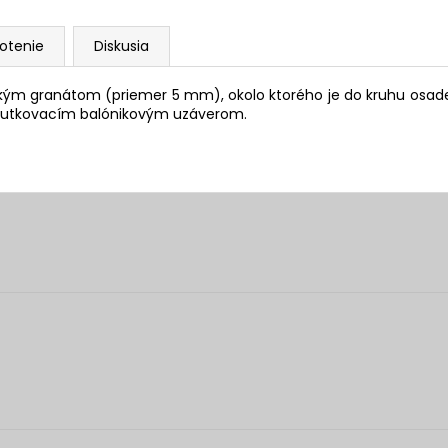
otenie
Diskusia
eľkým granátom (priemer 5 mm), okolo ktorého je do kruhu osad
 skrutkovacím balónikovým uzáverom.