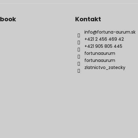
ebook
Kontakt
info
@
fortuna-aurum.sk
+421 2 456 469 42
+421 905 805 445
fortunaaurum
fortunaaurum
zlatnictvo_zatecky