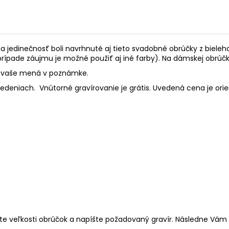
a jedinečnosť boli navrhnuté aj tieto svadobné obrúčky z biel
prípade záujmu je možné použiť aj iné farby). Na dámskej obrú
te vaše mená v poznámke.
vedeniach.
Vnútorné gravírovanie je grátis. Uvedená cena je orie
e veľkosti obrúčok a napíšte požadovaný gravír. Následne Vám