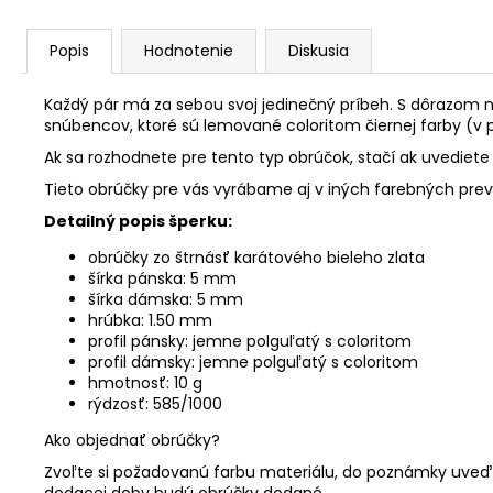
Popis
Hodnotenie
Diskusia
Každý pár má za sebou svoj jedinečný príbeh. S dôrazom n
snúbencov, ktoré sú lemované coloritom čiernej farby (v 
Ak sa rozhodnete pre tento typ obrúčok, stačí ak uvedie
Tieto obrúčky pre vás vyrábame aj v iných farebných pre
Detailný popis šperku:
obrúčky zo štrnásť karátového bieleho zlata
šírka pánska: 5 mm
šírka dámska: 5 mm
hrúbka: 1.50 mm
profil pánsky: jemne polguľatý s coloritom
profil dámsky: jemne polguľatý s coloritom
hmotnosť: 10 g
rýdzosť: 585/1000
Ako objednať obrúčky?
Zvoľte si požadovanú farbu materiálu, do poznámky uveďt