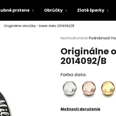
ubné prstene
Obrúčky
Zlaté šperky
Originálne obrúčky - biele zlato 2014092/B
Čo potrebujete nájsť?
Priemerné
Neohodnotené
Podrobnosti h
hodnotenie
Originálne o
produktu
HĽADAŤ
je
2014092/B
0,0
z
5
Odporúčame
hviezdičiek.
Farba zlata:
Možnosti doručenia