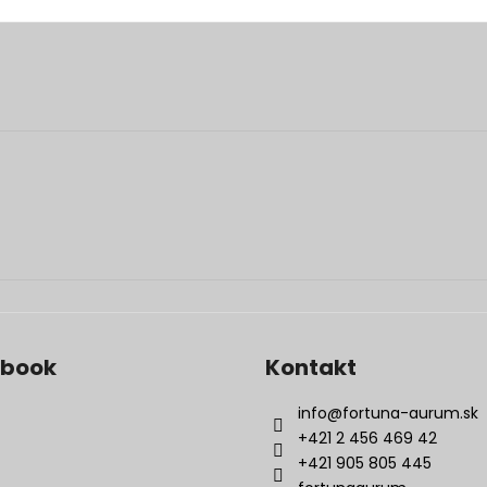
ebook
Kontakt
info
@
fortuna-aurum.sk
+421 2 456 469 42
+421 905 805 445