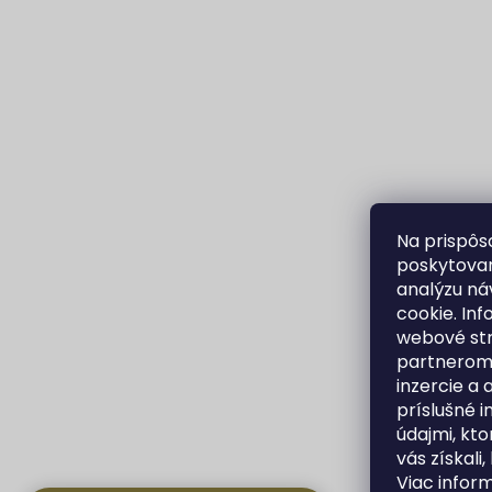
Na prispôs
poskytovan
analýzu ná
cookie. In
webové str
partnerom 
inzercie a 
príslušné 
údajmi, kto
vás získali,
Viac infor