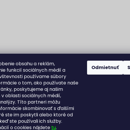
obenie obsahu a reklám,
Odmietnuť
ie funkcií sociálnych médií a
vštevnosti používame súbory
formácie o tom, ako používate naše
ánky, poskytujeme aj našim
v oblasti sociálnych médií,
analýzy. Títo partneri môžu
informácie skombinovať s ďalšími
Fortuna Aurum na Heureka.sk
Blog
ré ste im poskytli alebo ktoré od
 keď ste používali ich služby.
mácií o cookies nájdete
tu
.