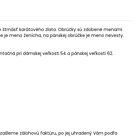
eho štrnásť karátového zlata. Obrúčky sú zdobené menami
čke je meno ženícha, na pánskej obrúčke je meno nevesty.
ntačná pri dámskej veľkosti 54 a pánskej veľkosti 62.
 zašleme zálohovú faktúru, po jej uhradený Vám podľa