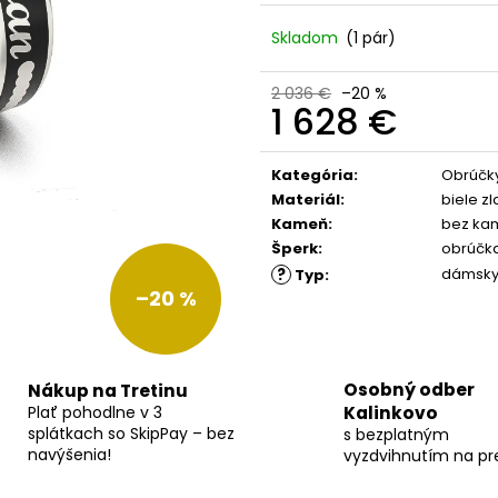
Skladom
(1 pár)
2 036 €
–20 %
1 628 €
Jednotková
cena:
Kategória
:
Obrúčky
Materiál
:
biele zl
Kameň
:
bez ka
Šperk
:
obrúčk
?
dámsk
Typ
:
–20 %
Osobný odber
Nákup na Tretinu
Plať pohodlne v 3
Kalinkovo
splátkach so SkipPay – bez
s bezplatným
navýšenia!
vyzdvihnutím na pr