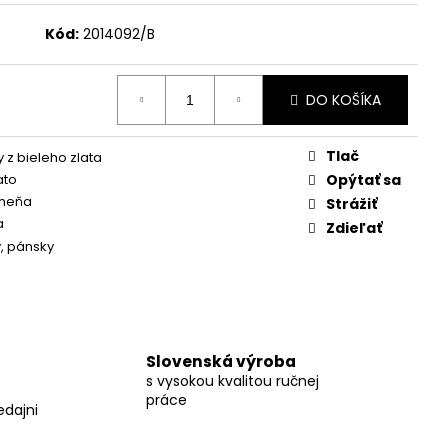
Kód:
2014092/B
DO KOŠÍKA
Tlač
 z bieleho zlata
ato
Opýtať sa
meňa
Strážiť
a
Zdieľať
y
,
pánsky
Slovenská výroba
s vysokou kvalitou ručnej
práce
edajni