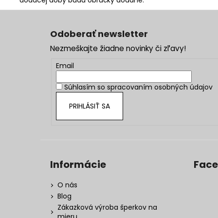
dodacej doby budú obrúčky dodané.
Z
á
Odoberať newsletter
p
Nezmeškajte žiadne novinky či zľavy!
ä
t
Email
i
Súhlasím so
spracovaním osobných údajov
e
PRIHLÁSIŤ SA
Informácie
Fac
O nás
Blog
Zákazková výroba šperkov na
mieru