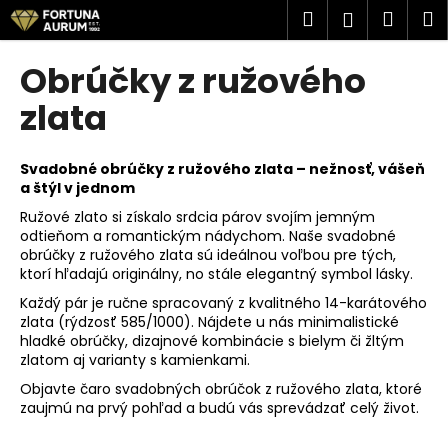
K
Prejsť
Hľadať
Náku
M
Prihlásen
na
o
obsah
Späť
Späť
košík
š
Obrúčky z ružového
í
Č
zlata
k
o
p
Svadobné obrúčky z ružového zlata – nežnosť, vášeň
o
a štýl v jednom
t
Ružové zlato si získalo srdcia párov svojím jemným
r
odtieňom a romantickým nádychom. Naše svadobné
obrúčky z ružového zlata sú ideálnou voľbou pre tých,
e
ktorí hľadajú originálny, no stále elegantný symbol lásky.
b
Každý pár je ručne spracovaný z kvalitného 14-karátového
u
zlata (rýdzosť 585/1000). Nájdete u nás minimalistické
j
hladké obrúčky, dizajnové kombinácie s bielym či žltým
zlatom aj varianty s kamienkami.
e
Objavte čaro svadobných obrúčok z ružového zlata, ktoré
t
zaujmú na prvý pohľad a budú vás sprevádzať celý život.
e
n