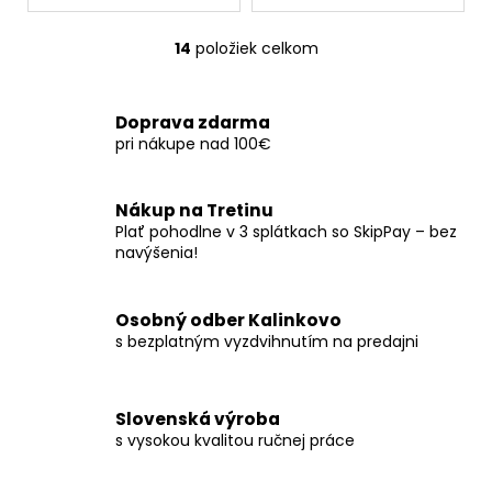
14
položiek celkom
O
v
l
Doprava zdarma
á
pri nákupe nad 100€
d
a
c
Nákup na Tretinu
i
Plať pohodlne v 3 splátkach so SkipPay – bez
e
navýšenia!
p
r
Osobný odber Kalinkovo
v
s bezplatným vyzdvihnutím na predajni
k
y
v
ý
Slovenská výroba
s vysokou kvalitou ručnej práce
p
i