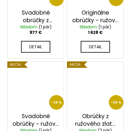
Svadobné
Originálne
obrúčky z
obrúčky - ružové
ružového zlata
Skladom
(1 pár)
zlato 2014092/R
Skladom
(1 pár)
977 €
1 628 €
2014098/RX
DETAIL
DETAIL
AKCIA
AKCIA
–20 %
–20 %
Svadobné
Obrúčky z
obrúčky - ružové
ružového zlata
Skladom
(1 pár)
Skladom
(2 pár)