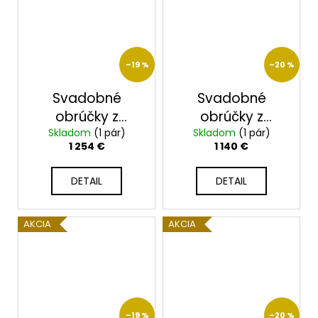
–19 %
–20 %
Svadobné
Svadobné
obrúčky z
obrúčky z
ružového zlata
Skladom
(1 pár)
ružového zlata
Skladom
(1 pár)
1 254 €
1 140 €
2014100/RX
2014099/RX
DETAIL
DETAIL
AKCIA
AKCIA
–19 %
–20 %