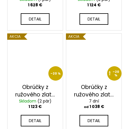
zlato
2014041/R
1 628 €
1 124 €
2014067/RX
DETAIL
DETAIL
AKCIA
AKCIA
–20
A
–20 %
Ž
%
Obrúčky z
Obrúčky z
ružového zlata
ružového zlata
Skladom
2014065/R
(2 pár)
2014002/R
7 dní
1 123 €
1 038 €
od
DETAIL
DETAIL