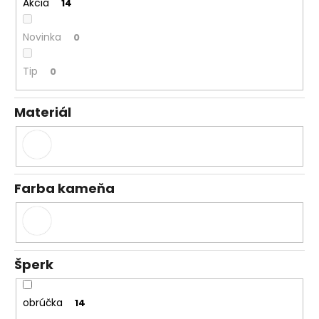
č
Akcia
14
a
m
Novinka
0
e
Tip
0
Materiál
Farba kameňa
Šperk
obrúčka
14