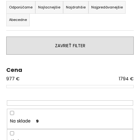
R
á
a
Odporúčame
Najlacnejšie
Najdrahšie
Najpredávanejšie
j
d
Abecedne
s
e
ť
n
?
i
ZAVRIEŤ FILTER
e
p
r
Cena
o
HĽADAŤ
977
€
1794
€
d
u
k
O
t
d
o
p
o
v
Na sklade
9
r
ú