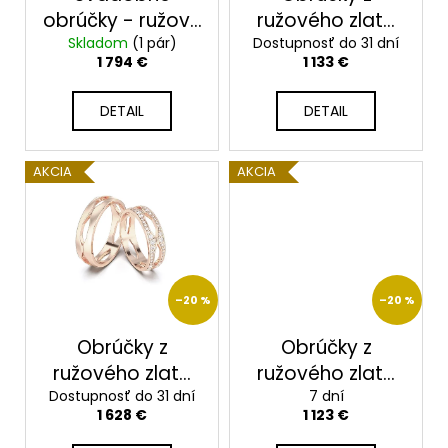
d
obrúčky - ružové
ružového zlata
u
zlato2014115/RX
Skladom
(1 pár)
Dostupnosť do 31 dní
2014114/RX
1 794 €
1 133 €
k
t
DETAIL
DETAIL
o
v
AKCIA
AKCIA
–20 %
–20 %
Obrúčky z
Obrúčky z
ružového zlata
ružového zlata
Dostupnosť do 31 dní
2014113/RX
2014112/RX
7 dní
1 628 €
1 123 €