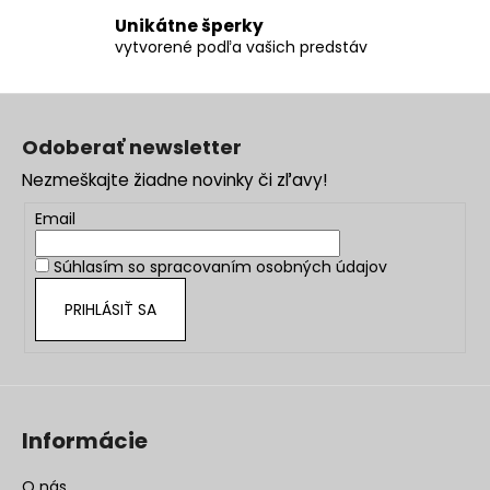
s
u
Unikátne šperky
vytvorené podľa vašich predstáv
Z
á
Odoberať newsletter
p
Nezmeškajte žiadne novinky či zľavy!
ä
t
Email
i
Súhlasím so
spracovaním osobných údajov
e
PRIHLÁSIŤ SA
Informácie
O nás