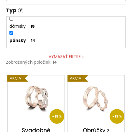
Typ
?
dámsky
15
pánsky
14
VYMAZAŤ FILTRE
Zobrazených položiek:
14
V
AKCIA
AKCIA
ý
p
i
s
p
–19 %
–19 %
r
o
Svadobné
Obrúčky z