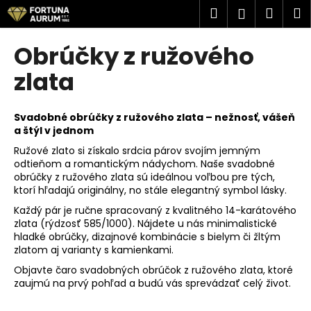
K
Prejsť
Hľadať
Náku
M
Prihlásen
na
o
obsah
Späť
Späť
košík
š
Obrúčky z ružového
í
Č
zlata
k
o
p
Svadobné obrúčky z ružového zlata – nežnosť, vášeň
o
a štýl v jednom
t
Ružové zlato si získalo srdcia párov svojím jemným
r
odtieňom a romantickým nádychom. Naše svadobné
obrúčky z ružového zlata sú ideálnou voľbou pre tých,
e
ktorí hľadajú originálny, no stále elegantný symbol lásky.
b
Každý pár je ručne spracovaný z kvalitného 14-karátového
u
zlata (rýdzosť 585/1000). Nájdete u nás minimalistické
j
hladké obrúčky, dizajnové kombinácie s bielym či žltým
zlatom aj varianty s kamienkami.
e
Objavte čaro svadobných obrúčok z ružového zlata, ktoré
t
zaujmú na prvý pohľad a budú vás sprevádzať celý život.
e
n