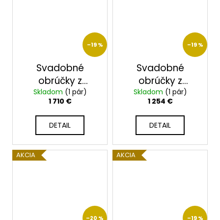
–19 %
–19 %
Svadobné
Svadobné
obrúčky z
obrúčky z
ružového zlata
Skladom
(1 pár)
ružového zlata
Skladom
(1 pár)
1 710 €
1 254 €
2014101/RX
2014100/RX
DETAIL
DETAIL
AKCIA
AKCIA
–20 %
–19 %