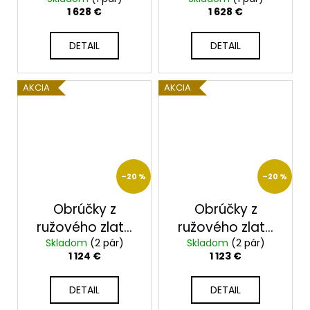
zlato 2014092/R
zlato
1 628 €
1 628 €
2014067/RX
DETAIL
DETAIL
AKCIA
AKCIA
–20 %
–20 %
Obrúčky z
Obrúčky z
ružového zlata
ružového zlata
Skladom
2014041/R
(2 pár)
Skladom
2014065/R
(2 pár)
1 124 €
1 123 €
DETAIL
DETAIL