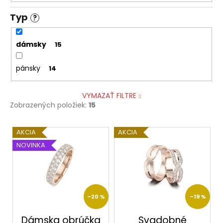
Typ
?
dámsky
15
pánsky
14
VYMAZAŤ FILTRE
Zobrazených položiek:
15
V
AKCIA
AKCIA
ý
NOVINKA
p
i
s
p
–20 %
–19 %
r
o
Dámska obrúčka
Svadobné