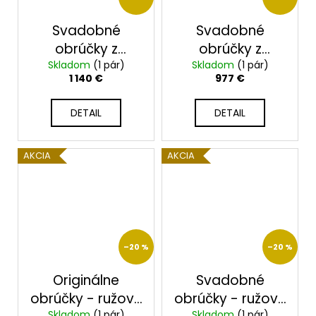
Svadobné
Svadobné
obrúčky z
obrúčky z
ružového zlata
Skladom
(1 pár)
ružového zlata
Skladom
(1 pár)
1 140 €
977 €
2014099/RX
2014098/RX
DETAIL
DETAIL
AKCIA
AKCIA
–20 %
–20 %
Originálne
Svadobné
obrúčky - ružové
obrúčky - ružové
Skladom
(1 pár)
Skladom
(1 pár)