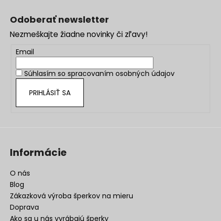
Z
á
Odoberať newsletter
p
Nezmeškajte žiadne novinky či zľavy!
ä
t
Email
i
Súhlasím so
spracovaním osobných údajov
e
PRIHLÁSIŤ SA
Informácie
O nás
Blog
Zákazková výroba šperkov na mieru
Doprava
Ako sa u nás vyrábajú šperky