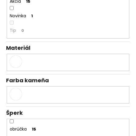
č
Akcia
15
a
m
Novinka
1
e
Tip
0
Materiál
Farba kameňa
Šperk
obrúčka
15