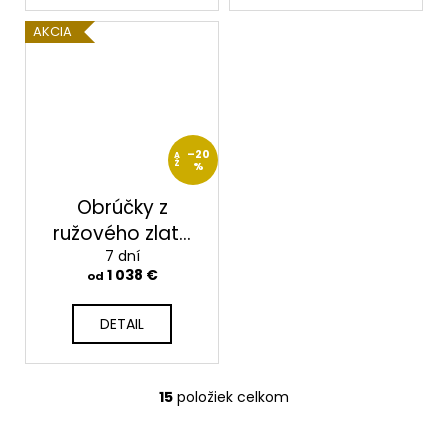
AKCIA
–20
A
Ž
%
Obrúčky z
ružového zlata
2014002/R
7 dní
1 038 €
od
DETAIL
15
položiek celkom
O
v