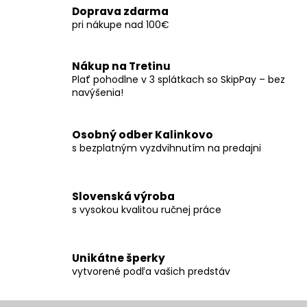
l
Doprava zdarma
á
pri nákupe nad 100€
d
a
c
Nákup na Tretinu
i
Plať pohodlne v 3 splátkach so SkipPay – bez
e
navýšenia!
p
r
Osobný odber Kalinkovo
v
s bezplatným vyzdvihnutím na predajni
k
y
v
ý
Slovenská výroba
s vysokou kvalitou ručnej práce
p
i
s
u
Unikátne šperky
vytvorené podľa vašich predstáv