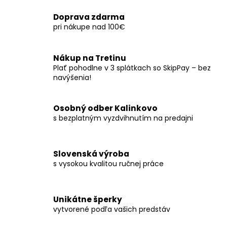
l
Doprava zdarma
á
pri nákupe nad 100€
d
a
c
Nákup na Tretinu
i
Plať pohodlne v 3 splátkach so SkipPay – bez
e
navýšenia!
p
r
Osobný odber Kalinkovo
v
s bezplatným vyzdvihnutím na predajni
k
y
v
ý
Slovenská výroba
s vysokou kvalitou ručnej práce
p
i
s
u
Unikátne šperky
vytvorené podľa vašich predstáv