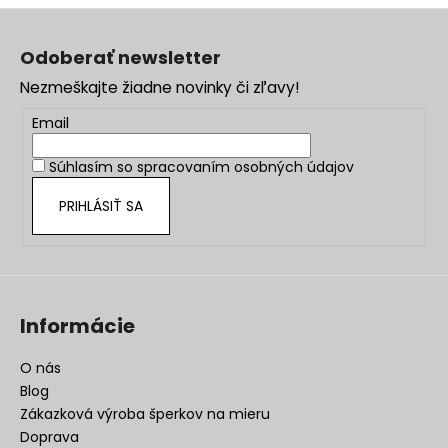
Z
á
Odoberať newsletter
p
Nezmeškajte žiadne novinky či zľavy!
ä
t
Email
i
Súhlasím so
spracovaním osobných údajov
e
PRIHLÁSIŤ SA
Informácie
O nás
Blog
Zákazková výroba šperkov na mieru
Doprava