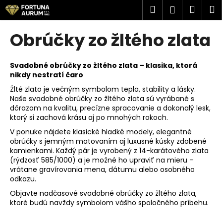
K
Prejsť
Hľadať
Náku
M
Prihlásen
na
o
obsah
Späť
Späť
košík
š
Obrúčky zo žltého zlata
í
Č
k
o
Svadobné obrúčky zo žltého zlata – klasika, ktorá
nikdy nestratí čaro
p
Žlté zlato je večným symbolom tepla, stability a lásky.
o
Naše svadobné obrúčky zo žltého zlata sú vyrábané s
t
dôrazom na kvalitu, precízne spracovanie a dokonalý lesk,
r
ktorý si zachová krásu aj po mnohých rokoch.
e
V ponuke nájdete klasické hladké modely, elegantné
obrúčky s jemným matovaním aj luxusné kúsky zdobené
b
kamienkami. Každý pár je vyrobený z 14-karátového zlata
u
(rýdzosť 585/1000) a je možné ho upraviť na mieru –
j
vrátane gravírovania mena, dátumu alebo osobného
odkazu.
e
t
Objavte nadčasové svadobné obrúčky zo žltého zlata,
ktoré budú navždy symbolom vášho spoločného príbehu.
e
n