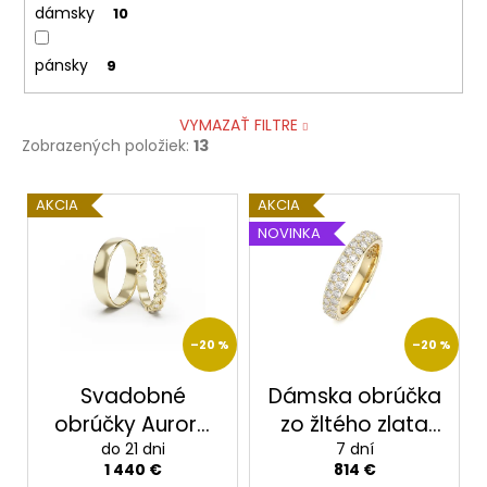
dámsky
10
pánsky
9
VYMAZAŤ FILTRE
Zobrazených položiek:
13
V
AKCIA
AKCIA
ý
NOVINKA
p
i
s
p
–20 %
–20 %
r
o
Svadobné
Dámska obrúčka
d
obrúčky Aurora
zo žltého zlata
u
zo žltého 14 k
do 21 dni
so zirkónmi – 3,5
7 dní
1 440 €
814 €
k
zlata
Možnosť
mm,dvojradový