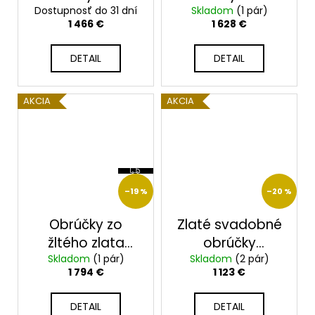
Dostupnosť do 31 dní
zlato
Skladom
zlato
(1 pár)
1 466 €
1 628 €
2014085/ZX
2014067/ZX
DETAIL
DETAIL
AKCIA
AKCIA
Z
A
D
–19 %
–20 %
A
R
M
Obrúčky zo
Zlaté svadobné
O
žltého zlata
obrúčky
Skladom
2014064/Z
(1 pár)
Skladom
2014065/Z
(2 pár)
1 794 €
1 123 €
DETAIL
DETAIL