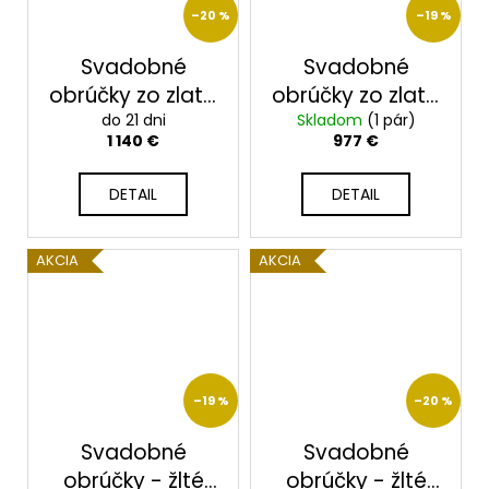
–20 %
–19 %
Svadobné
Svadobné
obrúčky zo zlata
obrúčky zo zlata
2014099/ZX
do 21 dni
2014098/ZX
Skladom
(1 pár)
1 140 €
977 €
DETAIL
DETAIL
AKCIA
AKCIA
–19 %
–20 %
Svadobné
Svadobné
obrúčky - žlté
obrúčky - žlté