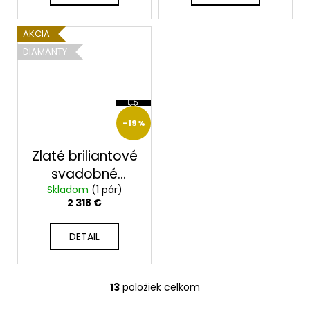
AKCIA
DIAMANTY
Z
A
D
–19 %
A
R
M
Zlaté briliantové
O
svadobné
Skladom
obrúčky
(1 pár)
2 318 €
2014110B/Z
DETAIL
13
položiek celkom
O
v