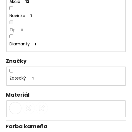
č
Akcia
13
a
m
Novinka
1
e
Tip
0
Diamanty
1
Značky
Žatecký
1
Materiál
Farba kameňa