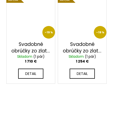
alebo farebné
drahé kamene
–19 %
–19 %
Svadobné
Svadobné
obrúčky zo zlata
obrúčky zo zlata
Skladom
2014101/ZX
(1 pár)
Skladom
2014100/ZX
(1 pár)
1 710 €
1 254 €
DETAIL
DETAIL