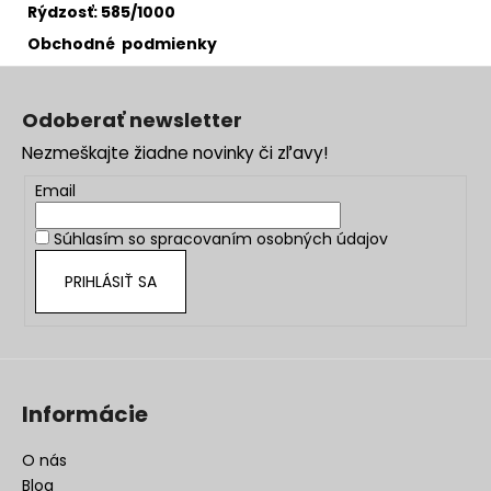
Rýdzosť: 585/1000
Obchodné podmienky
Z
á
Odoberať newsletter
p
Nezmeškajte žiadne novinky či zľavy!
ä
t
Email
i
Súhlasím so
spracovaním osobných údajov
e
PRIHLÁSIŤ SA
Informácie
O nás
Blog