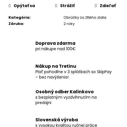
č
Opýtať sa
Strážiť
Zdieľať
a
m
Kategória
:
Obrúčky zo žltého zlata
e
Záruka
:
2 roky
Doprava zdarma
pri nákupe nad 100€
Nákup na Tretinu
Plať pohodlne v 3 splátkach so SkipPay
– bez navýšenia!
Osobný odber Kalinkovo
s bezplatným vyzdvihnutím na
predajni
Slovenská výroba
s vysokou kvalitou ručnej práce