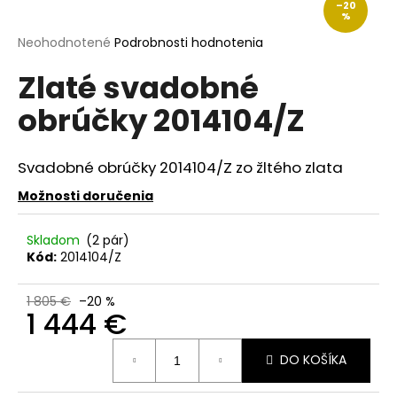
–20
á
%
j
Priemerné
Neohodnotené
Podrobnosti hodnotenia
hodnotenie
s
Zlaté svadobné
produktu
ť
je
obrúčky 2014104/Z
?
0,0
z
5
hviezdičiek.
Svadobné obrúčky 2014104/Z zo žltého zlata
Možnosti doručenia
HĽADAŤ
Skladom
(2 pár)
Kód:
2014104/Z
O
d
1 805 €
–20 %
1 444 €
p
o
Jednotková
r
DO KOŠÍKA
cena:
ú