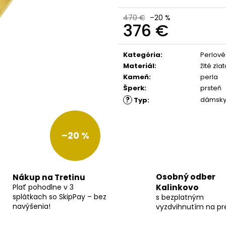
470 €
–20 %
376 €
Jednotková
cena:
Kategória
:
Perlové
Materiál
:
žlté zla
Kameň
:
perla
Šperk
:
prsteň
?
dámsk
Typ
:
–20 %
Osobný odber
Nákup na Tretinu
Plať pohodlne v 3
Kalinkovo
splátkach so SkipPay – bez
s bezplatným
navýšenia!
vyzdvihnutím na pr