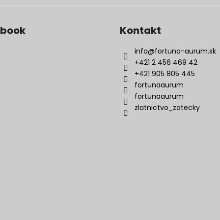
ebook
Kontakt
info
@
fortuna-aurum.sk
+421 2 456 469 42
+421 905 805 445
fortunaaurum
fortunaaurum
zlatnictvo_zatecky