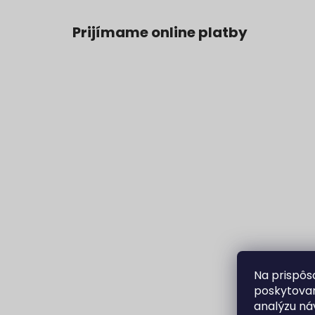
Prijímame online platby
Na prispôs
poskytovan
analýzu ná