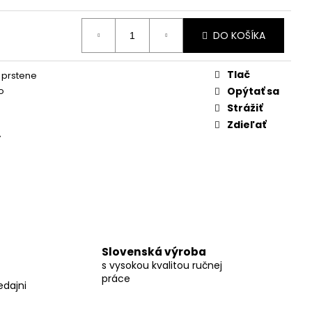
DO KOŠÍKA
Tlač
 prstene
to
Opýtať sa
Strážiť
Zdieľať
y
Slovenská výroba
s vysokou kvalitou ručnej
práce
edajni