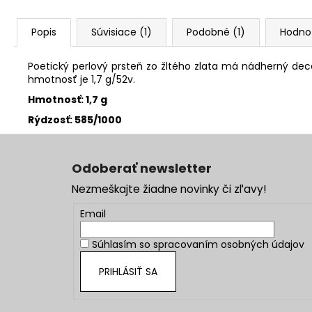
Popis
Súvisiace (1)
Podobné (1)
Hodno
Poetický perlový prsteň zo žltého zlata má nádherný dec
hmotnosť je 1,7 g/52v.
Hmotnosť: 1,7 g
Rýdzosť: 585/1000
Z
á
Odoberať newsletter
p
Nezmeškajte žiadne novinky či zľavy!
ä
t
Email
i
Súhlasím so
spracovaním osobných údajov
e
PRIHLÁSIŤ SA