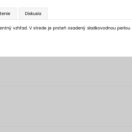
tenie
Diskusia
entný vzhľad. V strede je prsteň osadený sladkovodnou perlou