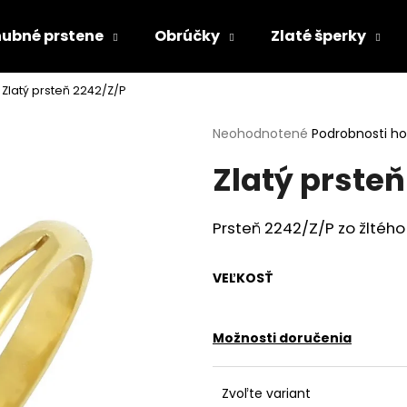
ubné prstene
Obrúčky
Zlaté šperky
Zlatý prsteň 2242/Z/P
Čo potrebujete nájsť?
Priemerné
Neohodnotené
Podrobnosti h
hodnotenie
Zlatý prsteň
produktu
HĽADAŤ
je
0,0
z
Prsteň 2242/Z/P zo žltého 
5
Odporúčame
hviezdičiek.
VEĽKOSŤ
Možnosti doručenia
Zvoľte variant