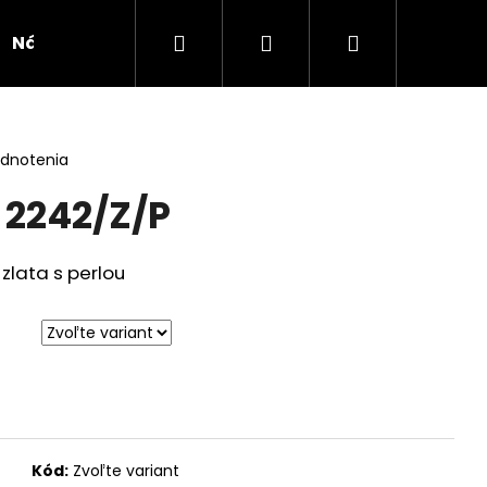
Hľadať
Prihlásenie
Nákupný
Náušnice
Novinka
Kolekcie
Doplnk
košík
odnotenia
 2242/Z/P
zlata s perlou
Kód:
Zvoľte variant