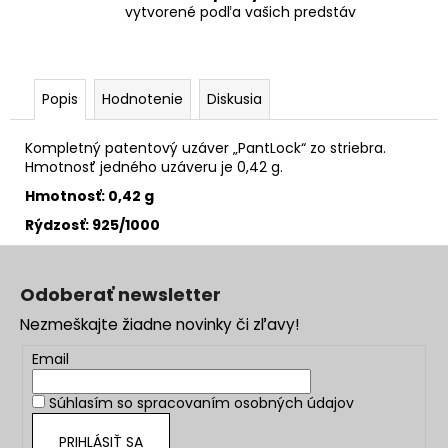
vytvorené podľa vašich predstáv
Popis
Hodnotenie
Diskusia
Kompletný patentový uzáver „PantLock“ zo striebra.
Hmotnosť jedného uzáveru je 0,42 g.
Hmotnosť: 0,42 g
Rýdzosť: 925/1000
Z
á
Odoberať newsletter
p
Nezmeškajte žiadne novinky či zľavy!
ä
t
Email
i
Súhlasím so
spracovaním osobných údajov
e
PRIHLÁSIŤ SA