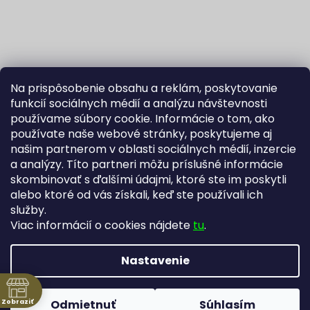
Na prispôsobenie obsahu a reklám, poskytovanie
funkcií sociálnych médií a analýzu návštevnosti
používame súbory cookie. Informácie o tom, ako
používate naše webové stránky, poskytujeme aj
našim partnerom v oblasti sociálnych médií, inzercie
Sledovať na Instagrame
a analýzy. Títo partneri môžu príslušné informácie
skombinovať s ďalšími údajmi, ktoré ste im poskytli
alebo ktoré od vás získali, keď ste používali ich
Fortuna Aurum na Heureka.sk
Blog
služby.
Viac informácií o cookies nájdete
tu
.
Nastavenie
Vytvoril Shoptet
Copyright 2026
Zlatníctvo Žatecký, s.r.o.
. Všetky práva
Zobraziť
Odmietnuť
Súhlasím
vyhradené.
Upraviť nastavenie cookies