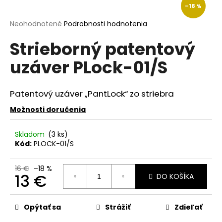
–18 %
á
j
Priemerné
Neohodnotené
Podrobnosti hodnotenia
hodnotenie
s
Strieborný patentový
produktu
ť
je
uzáver PLock-01/S
?
0,0
z
5
hviezdičiek.
Patentový uzáver „PantLock“ zo striebra
Možnosti doručenia
HĽADAŤ
Skladom
(3 ks)
Kód:
PLOCK-01/S
O
d
16 €
–18 %
13 €
DO KOŠÍKA
p
o
Jednotková
r
cena:
Opýtať sa
Strážiť
Zdieľať
ú