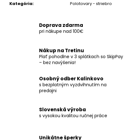
č
Kategória
:
Polotovary - striebro
a
m
e
Doprava zdarma
pri nákupe nad 100€
Nákup na Tretinu
Plať pohodlne v 3 splátkach so SkipPay
– bez navýšenia!
Osobný odber Kalinkovo
s bezplatným vyzdvihnutím na
predajni
Slovenská výroba
s vysokou kvalitou ručnej práce
Unikátne šperky