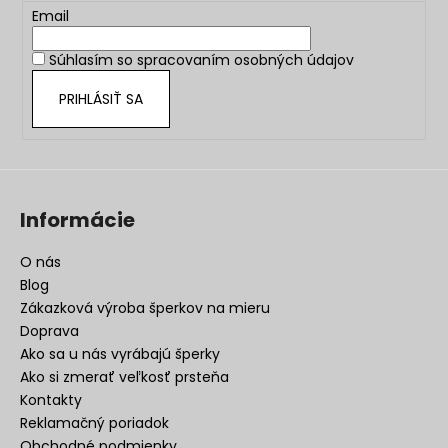
t
Email
i
Súhlasím so
spracovaním osobných údajov
e
PRIHLÁSIŤ SA
Informácie
O nás
Blog
Zákazková výroba šperkov na mieru
Doprava
Ako sa u nás vyrábajú šperky
Ako si zmerať veľkosť prsteňa
Kontakty
Reklamačný poriadok
Obchodné podmienky