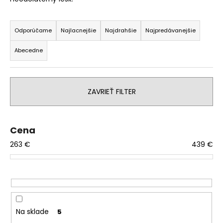
á
R
j
a
Odporúčame
Najlacnejšie
Najdrahšie
Najpredávanejšie
s
d
ť
Abecedne
e
?
n
i
ZAVRIEŤ FILTER
e
p
HĽADAŤ
r
Cena
o
263
€
439
€
d
O
u
d
k
p
t
o
o
r
v
Na sklade
ú
5