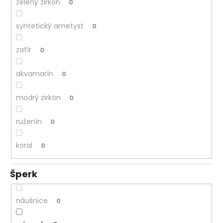
zelený zirkón
0
syntetický ametyst
0
zafír
0
akvamarín
0
modrý zirkón
0
ruženín
0
koral
0
Šperk
náušnice
0