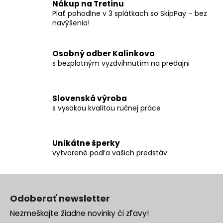
c
Nákup na Tretinu
i
Plať pohodlne v 3 splátkach so SkipPay – bez
e
navýšenia!
p
r
Osobný odber Kalinkovo
v
s bezplatným vyzdvihnutím na predajni
k
y
v
ý
Slovenská výroba
s vysokou kvalitou ručnej práce
p
i
s
u
Unikátne šperky
vytvorené podľa vašich predstáv
Z
á
Odoberať newsletter
p
Nezmeškajte žiadne novinky či zľavy!
ä