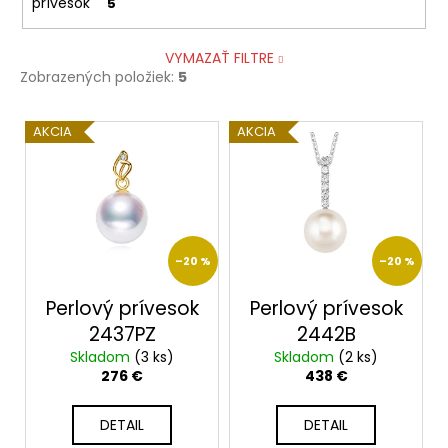
prívesok
5
VYMAZAŤ FILTRE
Zobrazených položiek:
5
V
AKCIA
AKCIA
ý
p
i
s
p
–20 %
–20 %
r
o
Perlový prívesok
Perlový prívesok
d
2437PZ
2442B
u
Skladom
(3 ks)
Skladom
(2 ks)
276 €
438 €
k
t
DETAIL
DETAIL
o