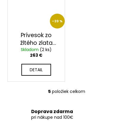
–20 %
Prívesok zo
žltého zlata
Skladom
85911ZP
(2 ks)
263 €
DETAIL
5
položiek celkom
O
v
l
Doprava zdarma
á
pri nákupe nad 100€
d
a