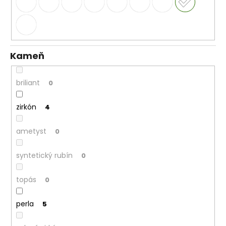
Kameň
briliant
0
zirkón
4
ametyst
0
syntetický rubín
0
topás
0
perla
5