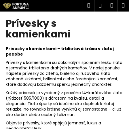
K
Prejsť
Hľadať
Náku
M
Prihlásen
na
o
obsah
Späť
Späť
košík
š
Prívesky s
í
Č
kamienkami
k
o
p
Prívesky s kamienkami – trblietavá krása v zlatej
o
podobe
t
Prívesky s kamienkami sú dokonalým spojením lesku zlata
r
a jemného trblietania drahých kameňov. V našej ponuke
nájdete prívesky zo žltého, bieleho aj ružového zlata
e
zdobené zirkónmi, briliantmi alebo farebnými kameňmi,
b
ktoré dodávajú každému šperku jedinečný charakter.
u
Každý prívesok je vyrobený z pravého 14-karátového zlata
j
(rýdzosť 585/1000) s dôrazom na kvalitu, detail a
eleganciu. Tieto šperky sú ideálne ako doplnok k zlatej
e
retiazke, no rovnako krásne vyniknú aj samostatne – či už
t
ako darček alebo osobný talizman.
e
Objavte prívesky, ktoré spájajú jemnosť, luxus a
n
neodolateľný lesk.