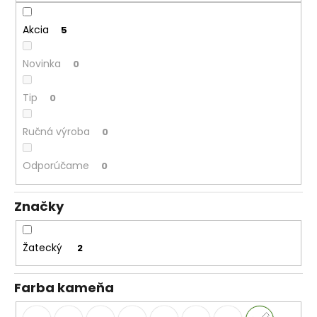
č
a
Akcia
m
5
e
Novinka
0
Tip
0
Ručná výroba
0
Odporúčame
0
Značky
Žatecký
2
Farba kameňa