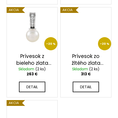
v
AKCIA
AKCIA
–20 %
–20 %
Prívesok z
Prívesok zo
bieleho zlata
žltého zlata
Skladom
85911BP
(2 ks)
Skladom
2444Z
(2 ks)
263 €
313 €
DETAIL
DETAIL
AKCIA