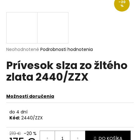
–20
á
%
j
s
ť
?
Priemerné
Neohodnotené
Podrobnosti hodnotenia
hodnotenie
Prívesok slza zo žltého
produktu
je
HĽADAŤ
zlata 2440/ZZX
0,0
z
5
hviezdičiek.
Možnosti doručenia
O
d
do 4 dní
p
Kód:
2440/ZZX
o
r
ú
219 €
–20 %
DO KOŠÍKA