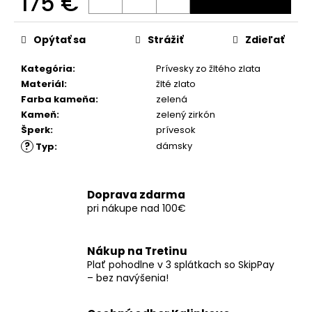
175 €
č
a
Jednotková
m
cena:
Opýtať sa
Strážiť
Zdieľať
e
Kategória
:
Prívesky zo žltého zlata
Materiál
:
žlté zlato
Farba kameňa
:
zelená
Kameň
:
zelený zirkón
Šperk
:
prívesok
?
dámsky
Typ
:
Doprava zdarma
pri nákupe nad 100€
Nákup na Tretinu
Plať pohodlne v 3 splátkach so SkipPay
– bez navýšenia!