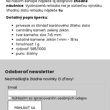
Na našom eshope nájdete aj dizajnovo
zhodné
náušnice
. Vyobrazená retiazka nie je súčasťou výrobku.
Vhodnú zlatú retiazku nájdete
tu
.
Detailný popis šperku:
prívesok zo štrnásť karátového žltého zlata
centrálny kameň: zelený zirkón
tvar kameňa: slza 7x5 mm
ostatné kamene: zirkón 1 mm - 18 ks
hmotnosť: 1 g
rýdzosť: 585/1000
punc: štátny
Z
á
Odoberať newsletter
p
Nezmeškajte žiadne novinky či zľavy!
ä
t
Email
i
Súhlasím so
spracovaním osobných údajov
e
PRIHLÁSIŤ SA