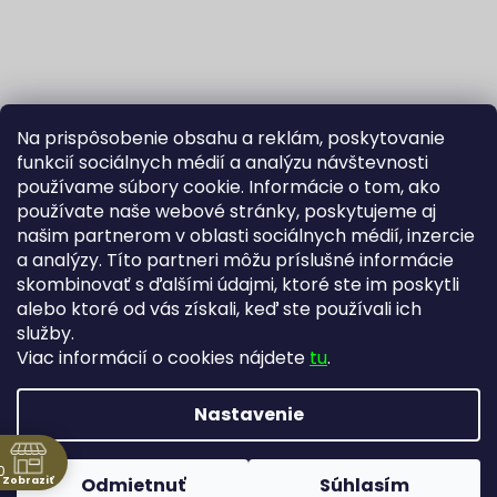
Na prispôsobenie obsahu a reklám, poskytovanie
funkcií sociálnych médií a analýzu návštevnosti
používame súbory cookie. Informácie o tom, ako
používate naše webové stránky, poskytujeme aj
našim partnerom v oblasti sociálnych médií, inzercie
Sledovať na Instagrame
a analýzy. Títo partneri môžu príslušné informácie
skombinovať s ďalšími údajmi, ktoré ste im poskytli
alebo ktoré od vás získali, keď ste používali ich
Fortuna Aurum na Heureka.sk
Blog
služby.
Viac informácií o cookies nájdete
tu
.
Nastavenie
Vytvoril Shoptet
Copyright 2026
Zlatníctvo Žatecký, s.r.o.
. Všetky práva
0
Zobraziť
Odmietnuť
Súhlasím
vyhradené.
Upraviť nastavenie cookies