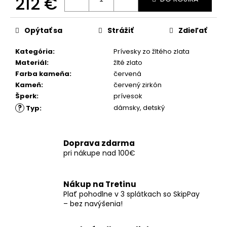
212 €
č
a
Jednotková
m
cena:
Opýtať sa
Strážiť
Zdieľať
e
Kategória
:
Prívesky zo žltého zlata
Materiál
:
žlté zlato
Farba kameňa
:
červená
Kameň
:
červený zirkón
Šperk
:
prívesok
?
dámsky
,
detský
Typ
:
Doprava zdarma
pri nákupe nad 100€
Nákup na Tretinu
Plať pohodlne v 3 splátkach so SkipPay
– bez navýšenia!