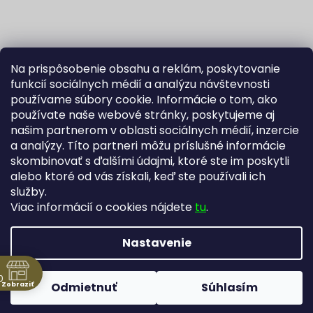
Na prispôsobenie obsahu a reklám, poskytovanie
funkcií sociálnych médií a analýzu návštevnosti
používame súbory cookie. Informácie o tom, ako
používate naše webové stránky, poskytujeme aj
našim partnerom v oblasti sociálnych médií, inzercie
Sledovať na Instagrame
a analýzy. Títo partneri môžu príslušné informácie
skombinovať s ďalšími údajmi, ktoré ste im poskytli
alebo ktoré od vás získali, keď ste používali ich
Fortuna Aurum na Heureka.sk
Blog
služby.
Viac informácií o cookies nájdete
tu
.
Nastavenie
Vytvoril Shoptet
Copyright 2026
Zlatníctvo Žatecký, s.r.o.
. Všetky práva
0
Zobraziť
Odmietnuť
Súhlasím
vyhradené.
Upraviť nastavenie cookies
ne