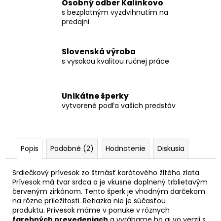
Osobný odber Kalinkovo
s bezplatným vyzdvihnutím na
predajni
Slovenská výroba
s vysokou kvalitou ručnej práce
Unikátne šperky
vytvorené podľa vašich predstáv
Popis
Podobné (2)
Hodnotenie
Diskusia
Srdiečkový prívesok zo štrnásť karátového žltého zlata.
Prívesok má tvar srdca a je vkusne doplnený trblietavým
červeným zirkónom. Tento šperk je vhodným darčekom
na rôzne príležitosti. Retiazka nie je súčasťou
produktu. Prívesok máme v ponuke v rôznych
farebných prevedeniach
a vyrábame ho aj vo verzii s