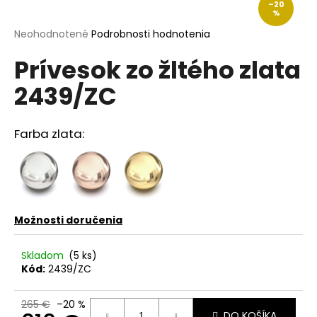
–20
á
%
j
Priemerné
Neohodnotené
Podrobnosti hodnotenia
hodnotenie
s
Prívesok zo žltého zlata
produktu
ť
je
2439/ZC
?
0,0
z
5
hviezdičiek.
Farba zlata:
HĽADAŤ
Možnosti doručenia
O
d
p
Skladom
(5 ks)
Kód:
2439/ZC
o
r
ú
265 €
–20 %
DO KOŠÍKA