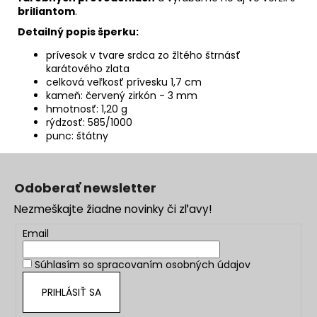
briliantom
.
Detailný popis šperku:
prívesok v tvare srdca zo žltého štrnásť
karátového zlata
celková veľkosť prívesku 1,7 cm
kameň: červený zirkón - 3 mm
hmotnosť: 1,20 g
rýdzosť: 585/1000
punc: štátny
Z
á
Odoberať newsletter
p
Nezmeškajte žiadne novinky či zľavy!
ä
t
Email
i
Súhlasím so
spracovaním osobných údajov
e
PRIHLÁSIŤ SA