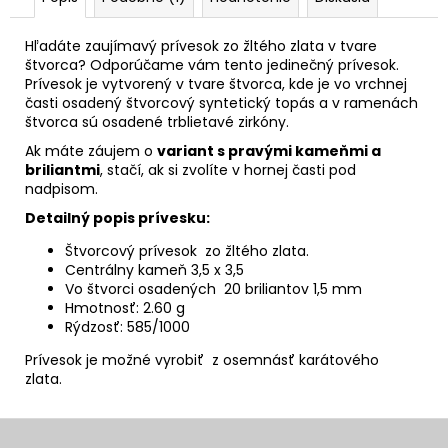
Hľadáte zaujímavý prívesok zo žltého zlata v tvare
štvorca? Odporúčame vám tento jedinečný prívesok.
Prívesok je vytvorený v tvare štvorca, kde je vo vrchnej
časti osadený štvorcový syntetický topás a v ramenách
štvorca sú osadené trblietavé zirkóny.
Ak máte záujem o
variant s pravými kameňmi a
briliantmi
, stačí, ak si zvolíte v hornej časti pod
nadpisom.
Detailný popis prívesku:
Štvorcový prívesok zo žltého zlata.
Centrálny kameň 3,5 x 3,5
Vo štvorci osadených 20 briliantov 1,5 mm
Hmotnosť: 2.60 g
Rýdzosť: 585/1000
Prívesok je možné vyrobiť z osemnásť karátového
zlata.
Z