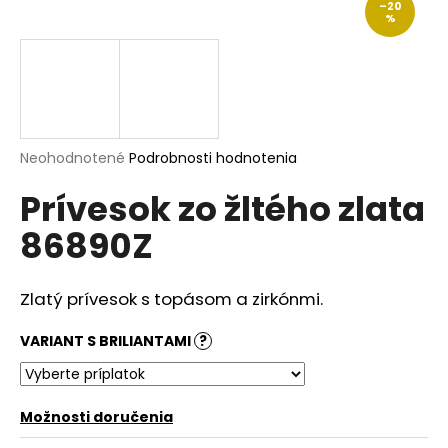
–20
á
%
j
s
ť
?
Priemerné
Neohodnotené
Podrobnosti hodnotenia
hodnotenie
Prívesok zo žltého zlata
produktu
je
HĽADAŤ
86890Z
0,0
z
5
hviezdičiek.
Zlatý prívesok s topásom a zirkónmi.
O
d
VARIANT S BRILIANTAMI
?
p
o
r
Možnosti doručenia
ú