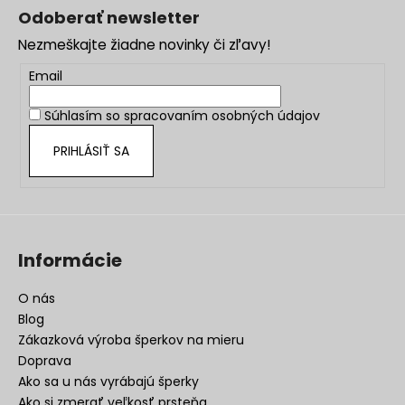
á
Odoberať newsletter
p
Nezmeškajte žiadne novinky či zľavy!
ä
t
Email
i
Súhlasím so
spracovaním osobných údajov
e
PRIHLÁSIŤ SA
Informácie
O nás
Blog
Zákazková výroba šperkov na mieru
Doprava
Ako sa u nás vyrábajú šperky
Ako si zmerať veľkosť prsteňa