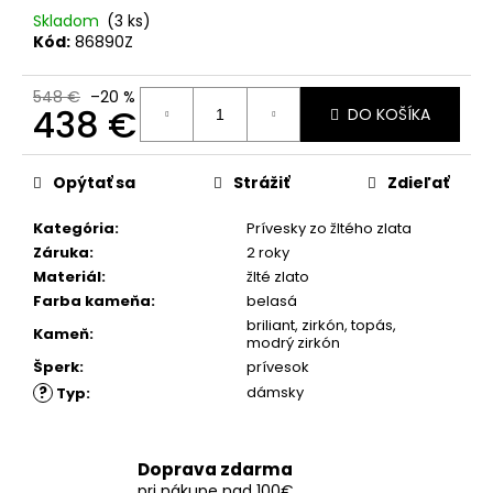
č
Skladom
(3 ks)
a
Kód:
86890Z
m
e
548 €
–20 %
438 €
DO KOŠÍKA
Jednotková
cena:
Opýtať sa
Strážiť
Zdieľať
Kategória
:
Prívesky zo žltého zlata
Záruka
:
2 roky
Materiál
:
žlté zlato
Farba kameňa
:
belasá
briliant
,
zirkón
,
topás
,
Kameň
:
modrý zirkón
Šperk
:
prívesok
?
dámsky
Typ
:
Doprava zdarma
pri nákupe nad 100€