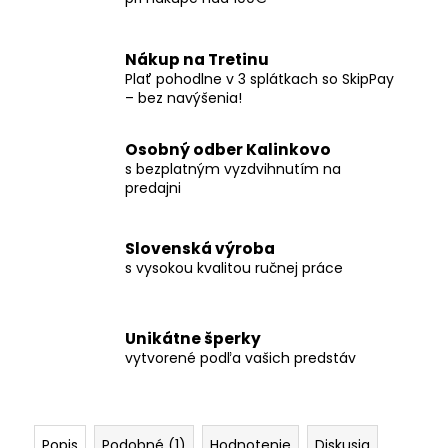
Nákup na Tretinu
Plať pohodlne v 3 splátkach so SkipPay
– bez navýšenia!
Osobný odber Kalinkovo
s bezplatným vyzdvihnutím na
predajni
Slovenská výroba
s vysokou kvalitou ručnej práce
Unikátne šperky
vytvorené podľa vašich predstáv
Popis
Podobné (1)
Hodnotenie
Diskusia