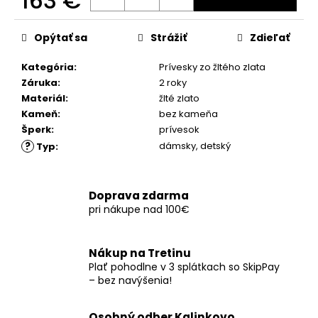
163 €
č
a
Jednotková
m
cena:
Opýtať sa
Strážiť
Zdieľať
e
Kategória
:
Prívesky zo žltého zlata
Záruka
:
2 roky
Materiál
:
žlté zlato
Kameň
:
bez kameňa
Šperk
:
prívesok
?
dámsky
,
detský
Typ
:
Doprava zdarma
pri nákupe nad 100€
Nákup na Tretinu
Plať pohodlne v 3 splátkach so SkipPay
– bez navýšenia!
Osobný odber Kalinkovo