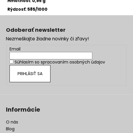
Hmotnosť:
0,95
g
Rýdzosť: 585/1000
Z
á
Odoberať newsletter
p
Nezmeškajte žiadne novinky či zľavy!
ä
t
Email
i
Súhlasím so
spracovaním osobných údajov
e
PRIHLÁSIŤ SA
Informácie
O nás
Blog