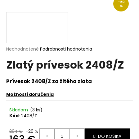
–20
á
%
j
s
ť
?
Priemerné
Neohodnotené
Podrobnosti hodnotenia
hodnotenie
Zlatý prívesok 2408/Z
produktu
je
HĽADAŤ
0,0
z
Prívesok 2408/Z zo žltého zlata
5
hviezdičiek.
Možnosti doručenia
O
d
Skladom
(3 ks)
p
Kód:
2408/Z
o
r
204 €
–20 %
ú
DO KOŠÍKA