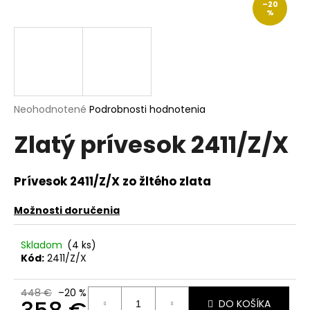
–20
á
%
j
s
ť
?
Priemerné
Neohodnotené
Podrobnosti hodnotenia
hodnotenie
Zlatý prívesok 2411/Z/X
produktu
je
HĽADAŤ
0,0
z
Prívesok 2411/Z/X zo žltého zlata
5
hviezdičiek.
Možnosti doručenia
O
d
Skladom
(4 ks)
p
Kód:
2411/Z/X
o
r
448 €
–20 %
ú
DO KOŠÍKA