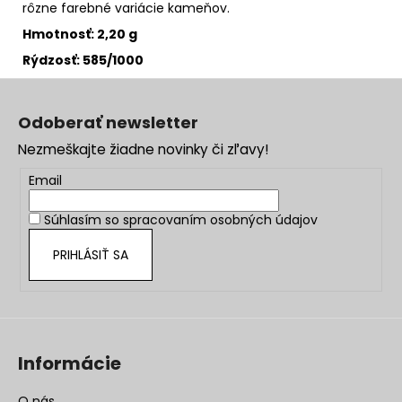
rôzne farebné variácie kameňov.
Hmotnosť:
2,20
g
Rýdzosť: 585/1000
Z
á
Odoberať newsletter
p
Nezmeškajte žiadne novinky či zľavy!
ä
t
Email
i
Súhlasím so
spracovaním osobných údajov
e
PRIHLÁSIŤ SA
Informácie
O nás