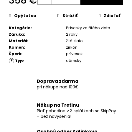
358 €
č
a
Jednotková
m
cena:
Opýtať sa
Strážiť
Zdieľať
e
Kategória
:
Prívesky zo žltého zlata
Záruka
:
2 roky
Materiál
:
žlté zlato
Kameň
:
zirkón
Šperk
:
prívesok
?
dámsky
Typ
:
Doprava zdarma
pri nákupe nad 100€
Nákup na Tretinu
Plať pohodlne v 3 splátkach so SkipPay
– bez navýšenia!
Osobný odber Kalinkovo