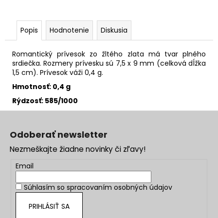
Popis
Hodnotenie
Diskusia
Romantický prívesok zo žltého zlata má tvar plného
srdiečka. Rozmery prívesku sú 7,5 x 9 mm (celková dĺžka
1,5 cm). Prívesok váži 0,4 g.
Hmotnosť: 0,4 g
Rýdzosť: 585/1000
Z
á
Odoberať newsletter
p
Nezmeškajte žiadne novinky či zľavy!
ä
t
Email
i
Súhlasím so
spracovaním osobných údajov
e
PRIHLÁSIŤ SA