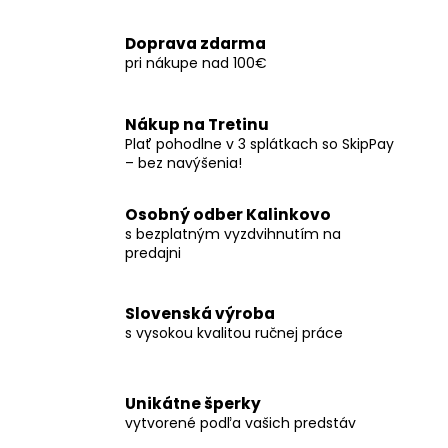
č
a
Doprava zdarma
m
pri nákupe nad 100€
e
Nákup na Tretinu
Plať pohodlne v 3 splátkach so SkipPay
– bez navýšenia!
Osobný odber Kalinkovo
s bezplatným vyzdvihnutím na
predajni
Slovenská výroba
s vysokou kvalitou ručnej práce
Unikátne šperky
vytvorené podľa vašich predstáv