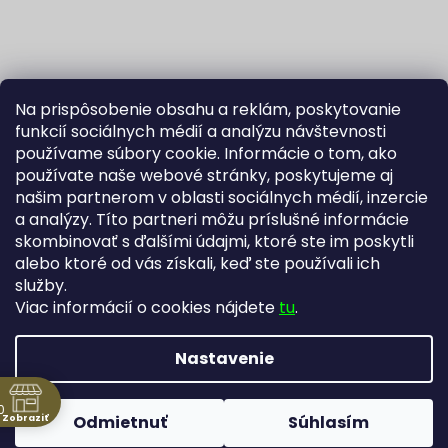
Na prispôsobenie obsahu a reklám, poskytovanie
funkcií sociálnych médií a analýzu návštevnosti
používame súbory cookie. Informácie o tom, ako
používate naše webové stránky, poskytujeme aj
našim partnerom v oblasti sociálnych médií, inzercie
Sledovať na Instagrame
a analýzy. Títo partneri môžu príslušné informácie
skombinovať s ďalšími údajmi, ktoré ste im poskytli
alebo ktoré od vás získali, keď ste používali ich
Fortuna Aurum na Heureka.sk
Blog
služby.
Viac informácií o cookies nájdete
tu
.
Nastavenie
Vytvoril Shoptet
Copyright 2026
Zlatníctvo Žatecký, s.r.o.
. Všetky práva
0
Zobraziť
Odmietnuť
Súhlasím
vyhradené.
Upraviť nastavenie cookies
ne