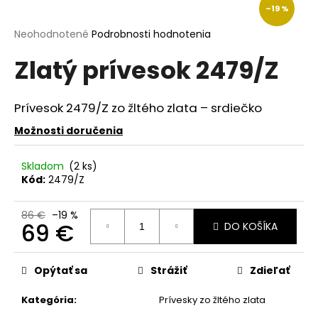
–19 %
á
j
Priemerné
Neohodnotené
Podrobnosti hodnotenia
hodnotenie
s
Zlatý prívesok 2479/Z
produktu
ť
je
?
0,0
z
Prívesok 2479/Z zo žltého zlata – srdiečko
5
hviezdičiek.
Možnosti doručenia
HĽADAŤ
Skladom
(2 ks)
Kód:
2479/Z
86 €
–19 %
O
69 €
DO KOŠÍKA
d
Jednotková
p
cena:
Opýtať sa
Strážiť
Zdieľať
o
r
Kategória
:
Prívesky zo žltého zlata
ú