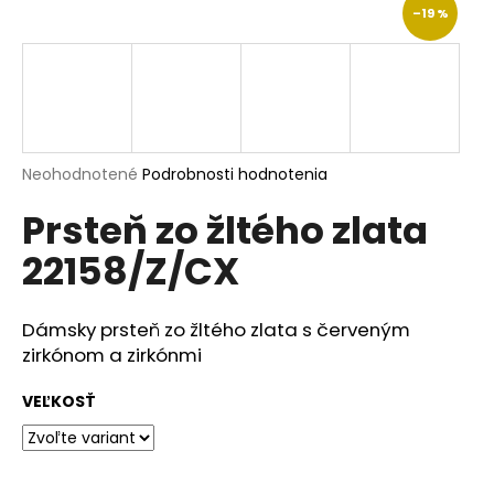
–19 %
á
j
s
ť
?
Priemerné
Neohodnotené
Podrobnosti hodnotenia
hodnotenie
Prsteň zo žltého zlata
produktu
je
HĽADAŤ
22158/Z/CX
0,0
z
5
hviezdičiek.
Dámsky prsteň zo žltého zlata s červeným
O
zirkónom a zirkónmi
d
p
VEĽKOSŤ
o
r
ú