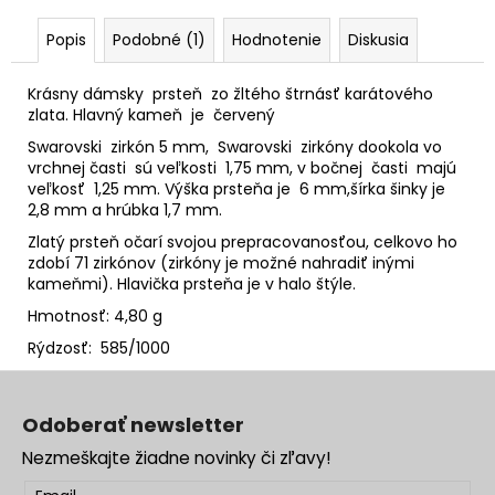
Popis
Podobné (1)
Hodnotenie
Diskusia
Krásny dámsky prsteň zo žltého štrnásť karátového
zlata. Hlavný kameň je červený
Swarovski zirkón 5 mm, Swarovski zirkóny dookola vo
vrchnej časti sú veľkosti 1,75 mm, v bočnej časti majú
veľkosť 1,25 mm. Výška prsteňa je 6 mm,šírka šinky je
2,8 mm a hrúbka 1,7 mm.
Zlatý prsteň očarí svojou prepracovanosťou, celkovo ho
zdobí 71 zirkónov (zirkóny je možné nahradiť inými
kameňmi). Hlavička prsteňa je v halo štýle.
Hmotnosť: 4,80 g
Rýdzosť: 585/1000
Z
á
Odoberať newsletter
p
Nezmeškajte žiadne novinky či zľavy!
ä