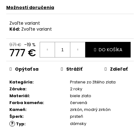
č
a
Možnosti doručenia
m
e
Zvoľte variant
Kód:
Zvoľte variant
971 €
–19 %
777 €
DO KOŠÍKA
Jednotková
cena:
Opýtať sa
Strážiť
Zdieľať
Kategória
:
Prstene zo žltého zlata
Záruka
:
2 roky
Materiál
:
biele zlato
Farba kameňa
:
červená
Kameň
:
zirkón
,
modrý zirkón
Šperk
:
prsteň
?
dámsky
Typ
: