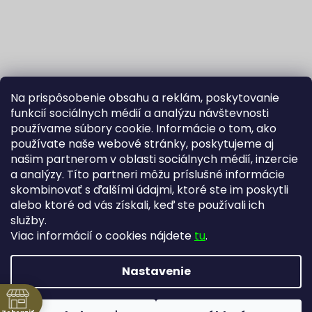
Na prispôsobenie obsahu a reklám, poskytovanie
funkcií sociálnych médií a analýzu návštevnosti
používame súbory cookie. Informácie o tom, ako
používate naše webové stránky, poskytujeme aj
našim partnerom v oblasti sociálnych médií, inzercie
Sledovať na Instagrame
a analýzy. Títo partneri môžu príslušné informácie
skombinovať s ďalšími údajmi, ktoré ste im poskytli
alebo ktoré od vás získali, keď ste používali ich
Fortuna Aurum na Heureka.sk
Blog
služby.
Viac informácií o cookies nájdete
tu
.
Nastavenie
Vytvoril Shoptet
Copyright 2026
Zlatníctvo Žatecký, s.r.o.
. Všetky práva