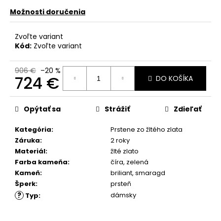
č
a
Možnosti doručenia
m
e
Zvoľte variant
Kód:
Zvoľte variant
906 €
–20 %
724 €
DO KOŠÍKA
Jednotková
cena:
Opýtať sa
Strážiť
Zdieľať
Kategória
:
Prstene zo žltého zlata
Záruka
:
2 roky
Materiál
:
žlté zlato
Farba kameňa
:
číra
,
zelená
Kameň
:
briliant
,
smaragd
Šperk
:
prsteň
?
dámsky
Typ
: