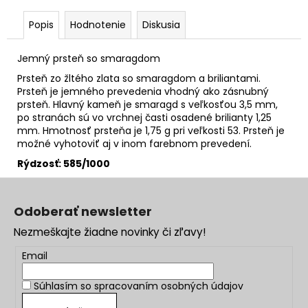
Popis
Hodnotenie
Diskusia
Jemný prsteň so smaragdom
Prsteň zo žltého zlata so smaragdom a briliantami.
Prsteň je jemného prevedenia vhodný ako zásnubný
prsteň. Hlavný kameň je smaragd s veľkosťou 3,5 mm,
po stranách sú vo vrchnej časti osadené brilianty 1,25
mm. Hmotnosť prsteňa je 1,75 g pri veľkosti 53. Prsteň je
možné vyhotoviť aj v inom farebnom prevedení.
Rýdzosť: 585/1000
Z
á
Odoberať newsletter
p
Nezmeškajte žiadne novinky či zľavy!
ä
t
Email
i
Súhlasím so
spracovaním osobných údajov
e