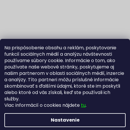
Na prispôsobenie obsahu a reklám, poskytovanie
funkcií sociálnych médií a analýzu návštevnosti
používame súbory cookie. Informácie o tom, ako
používate naše webové stránky, poskytujeme aj
našim partnerom v oblasti sociálnych médií, inzercie
Sledovať na Instagrame
a analýzy. Títo partneri môžu príslušné informácie
skombinovať s ďalšími údajmi, ktoré ste im poskytli
alebo ktoré od vás získali, keď ste používali ich
Fortuna Aurum na Heureka.sk
Blog
služby.
Viac informácií o cookies nájdete
tu
.
Nastavenie
Vytvoril Shoptet