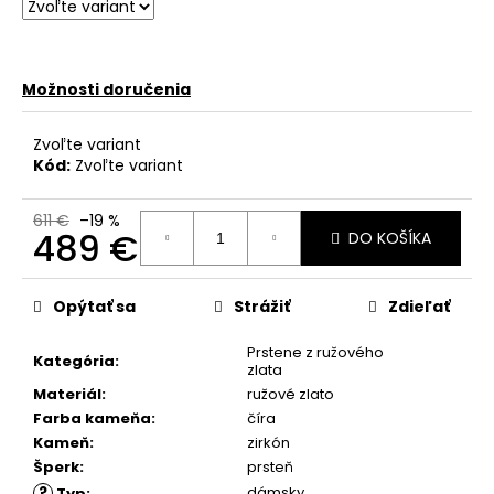
č
a
m
e
Možnosti doručenia
Zvoľte variant
Kód:
Zvoľte variant
611 €
–19 %
489 €
DO KOŠÍKA
Jednotková
cena:
Opýtať sa
Strážiť
Zdieľať
Prstene z ružového
Kategória
:
zlata
Materiál
:
ružové zlato
Farba kameňa
:
číra
Kameň
:
zirkón
Šperk
:
prsteň
?
dámsky
Typ
: