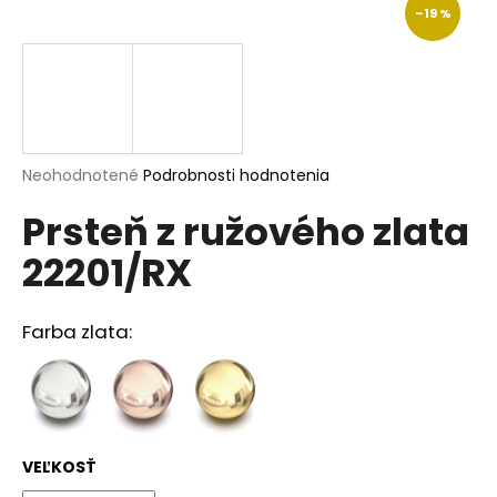
–19 %
á
j
s
ť
?
Priemerné
Neohodnotené
Podrobnosti hodnotenia
hodnotenie
Prsteň z ružového zlata
produktu
je
HĽADAŤ
22201/RX
0,0
z
5
hviezdičiek.
Farba zlata:
O
d
p
o
r
VEĽKOSŤ
ú