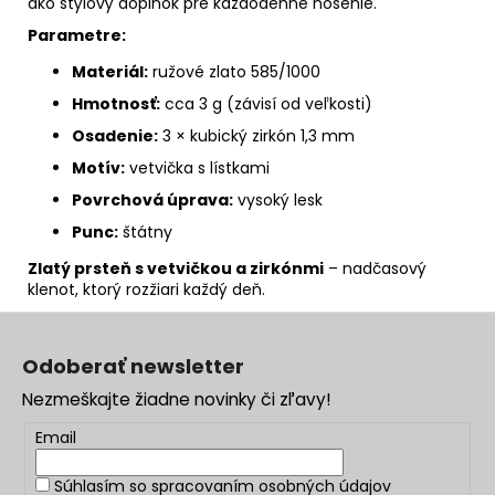
ako štýlový doplnok pre každodenné nosenie.
Parametre:
Materiál:
ružové zlato 585/1000
Hmotnosť:
cca 3 g (závisí od veľkosti)
Osadenie:
3 × kubický zirkón 1,3 mm
Motív:
vetvička s lístkami
Povrchová úprava:
vysoký lesk
Punc:
štátny
Zlatý prsteň s vetvičkou a zirkónmi
– nadčasový
klenot, ktorý rozžiari každý deň.
Z
á
Odoberať newsletter
p
Nezmeškajte žiadne novinky či zľavy!
ä
t
Email
i
Súhlasím so
spracovaním osobných údajov