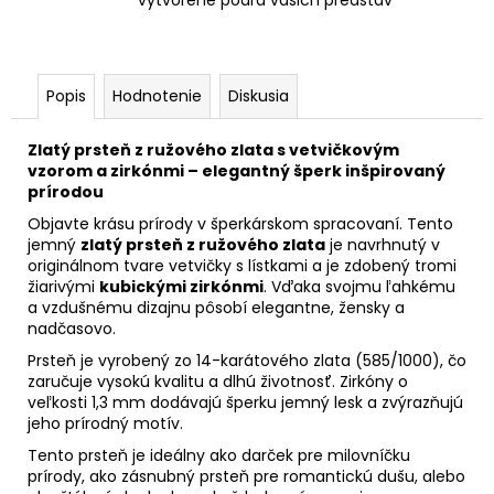
vytvorené podľa vašich predstáv
Popis
Hodnotenie
Diskusia
Zlatý prsteň z ružového zlata s vetvičkovým
vzorom a zirkónmi – elegantný šperk inšpirovaný
prírodou
Objavte krásu prírody v šperkárskom spracovaní. Tento
jemný
zlatý prsteň z ružového zlata
je navrhnutý v
originálnom tvare vetvičky s lístkami a je zdobený tromi
žiarivými
kubickými zirkónmi
. Vďaka svojmu ľahkému
a vzdušnému dizajnu pôsobí elegantne, žensky a
nadčasovo.
Prsteň je vyrobený zo 14-karátového zlata (585/1000), čo
zaručuje vysokú kvalitu a dlhú životnosť. Zirkóny o
veľkosti 1,3 mm dodávajú šperku jemný lesk a zvýrazňujú
jeho prírodný motív.
Tento prsteň je ideálny ako darček pre milovníčku
prírody, ako zásnubný prsteň pre romantickú dušu, alebo