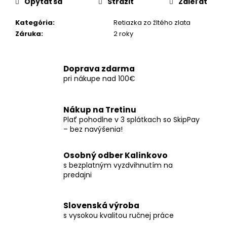
č
Opýtať sa
Strážiť
Zdieľať
a
m
Kategória
:
Retiazka zo žltého zlata
e
Záruka
:
2 roky
Doprava zdarma
pri nákupe nad 100€
Nákup na Tretinu
Plať pohodlne v 3 splátkach so SkipPay
– bez navýšenia!
Osobný odber Kalinkovo
s bezplatným vyzdvihnutím na
predajni
Slovenská výroba
s vysokou kvalitou ručnej práce