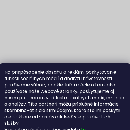
Na prispôsobenie obsahu a reklám, poskytovanie
funkcií sociálnych médií a analýzu návštevnosti
používame súbory cookie. Informácie o tom, ako
používate naše webové stránky, poskytujeme aj
našim partnerom v oblasti sociálnych médií, inzercie
Sledovať na Instagrame
a analýzy. Títo partneri môžu príslušné informácie
skombinovať s ďalšími údajmi, ktoré ste im poskytli
alebo ktoré od vás získali, keď ste používali ich
Fortuna Aurum na Heureka.sk
Blog
služby.
Viac informácií o cookies nájdete
tu
.