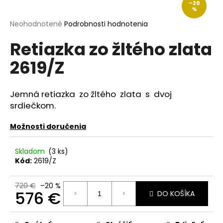
–20
á
%
j
Priemerné
Neohodnotené
Podrobnosti hodnotenia
hodnotenie
s
Retiazka zo žltého zlata
produktu
ť
je
2619/Z
?
0,0
z
5
hviezdičiek.
Jemná retiazka zo žltého zlata s dvoj
srdiečkom.
HĽADAŤ
Možnosti doručenia
Skladom
(3 ks)
O
Kód:
2619/Z
d
p
720 €
–20 %
o
576 €
DO KOŠÍKA
r
Jednotková
ú
cena: