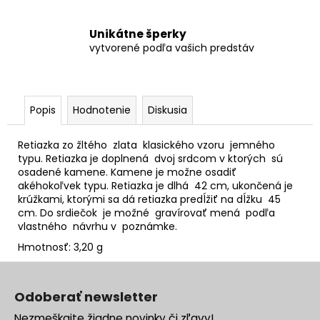
Unikátne šperky
vytvorené podľa vašich predstáv
Popis
Hodnotenie
Diskusia
Retiazka zo žltého zlata klasického vzoru jemného
typu. Retiazka je doplnená dvoj srdcom v ktorých sú
osadené kamene. Kamene je možne osadiť
akéhokoľvek typu. Retiazka je dlhá 42 cm, ukončená je
krúžkami, ktorými sa dá retiazka predĺžiť na dĺžku 45
cm. Do srdiečok je možné gravírovať mená podľa
vlastného návrhu v poznámke.
Hmotnosť: 3,20 g
Z
á
Odoberať newsletter
p
Nezmeškajte žiadne novinky či zľavy!