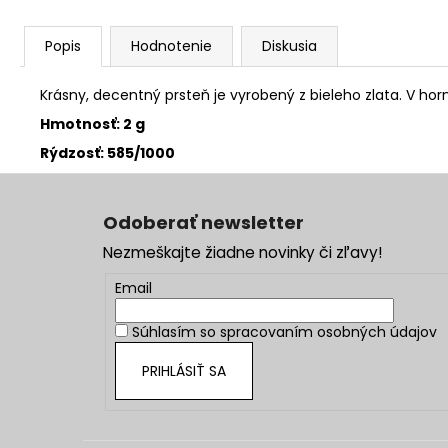
Popis
Hodnotenie
Diskusia
Krásny, decentný prsteň je vyrobený z bieleho zlata. V ho
Hmotnosť: 2 g
Rýdzosť: 585/1000
Z
á
Odoberať newsletter
p
Nezmeškajte žiadne novinky či zľavy!
ä
t
Email
i
Súhlasím so
spracovaním osobných údajov
e
PRIHLÁSIŤ SA