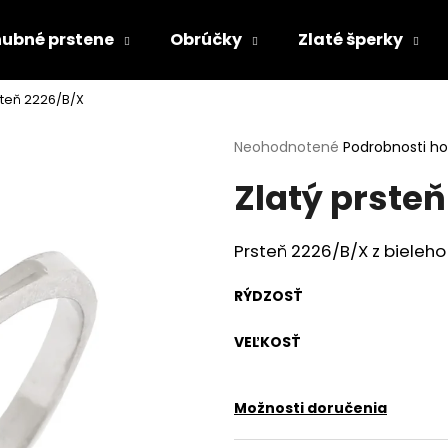
ubné prstene
Obrúčky
Zlaté šperky
steň 2226/B/X
Čo potrebujete nájsť?
Priemerné
Neohodnotené
Podrobnosti h
hodnotenie
Zlatý prsteň
produktu
HĽADAŤ
je
0,0
z
Prsteň 2226/B/X z bieleho
5
Odporúčame
hviezdičiek.
RÝDZOSŤ
VEĽKOSŤ
Možnosti doručenia