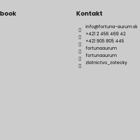
ebook
Kontakt
info
@
fortuna-aurum.sk
+421 2 456 469 42
+421 905 805 445
fortunaaurum
fortunaaurum
zlatnictvo_zatecky