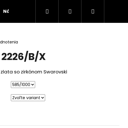
Hľadať
Prihlásenie
Nákupný
Náušnice
Novinka
Kolekcie
Doplnk
košík
odnotenia
 2226/B/X
 zlata so zirkónom Swarovski