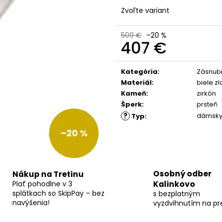
Zvoľte variant
509 €
–20 %
407 €
Jednotková
cena:
Kategória
:
Zásnubn
Materiál
:
biele zl
Kameň
:
zirkón
Šperk
:
prsteň
?
dámsk
Typ
:
–20 %
Osobný odber
Nákup na Tretinu
Plať pohodlne v 3
Kalinkovo
splátkach so SkipPay – bez
s bezplatným
navýšenia!
vyzdvihnutím na pr