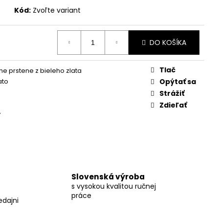
Kód:
Zvoľte variant
DO KOŠÍKA
Tlač
e prstene z bieleho zlata
ato
Opýtať sa
Strážiť
Zdieľať
y
Slovenská výroba
s vysokou kvalitou ručnej
práce
edajni