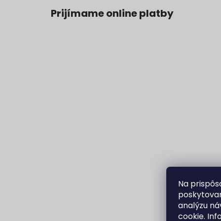
Prijímame online platby
Na prispôs
poskytovan
analýzu ná
cookie. In